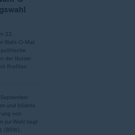
agswahl
m 22.
er Wahl-O-Mat
 politische
en der Nutzer
it Profilen
. September
n und bildete
hrung von
 zur Wahl liegt
t
(BSW).