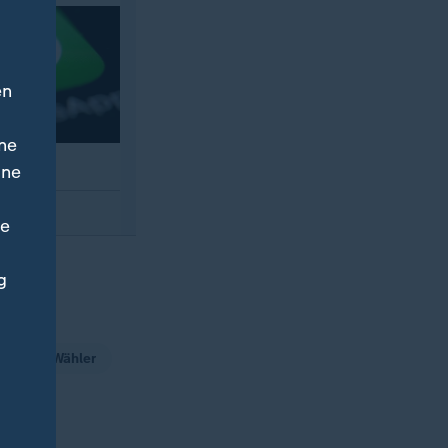
en
ne
ine
ne
g
Freie Wähler