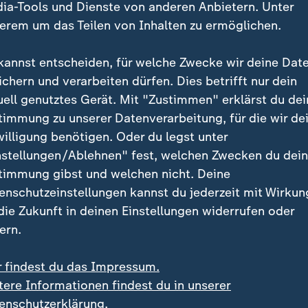
ia-Tools und Dienste von anderen Anbietern. Unter
f dem Laufenden bleiben? Dann sind
erem um das Teilen von Inhalten zu ermöglichen.
eute-WhatsApp-Channel richtig.
Sie
die wichtigsten Nachrichten auf
kannst entscheiden, für welche Zwecke wir deine Dat
ne
. Nehmen Sie teil an Umfragen
ichern und verarbeiten dürfen. Dies betrifft nur dein
ie sich durch unseren Podcast
uell genutztes Gerät. Mit "Zustimmen" erklärst du dei
" inspirieren.
Zur Anmeldung
:
Quelle: dpa
timmung zu unserer Datenverarbeitung, für die wir de
tsApp-Channel
.
willigung benötigen. Oder du legst unter
nstellungen/Ablehnen" fest, welchen Zwecken du dei
timmung gibst und welchen nicht. Deine
enschutzeinstellungen kannst du jederzeit mit Wirkun
 die Zukunft in deinen Einstellungen widerrufen oder
ern.
urg
SPD
CDU
AfD
Die Linke
Grüne
r findest du das Impressum.
genknecht
tere Informationen findest du in unserer
enschutzerklärung.