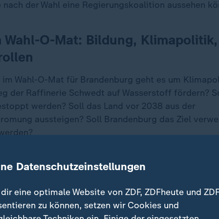
ie nach der Wahl eine Regierungskoalition aussehen kö
Wahl-O-Mat: Bildung, Klimapolitik,
ollen
n im Wahl-O-Mat für Brandenburg geht es um Klimapoli
g der Raffinerie Schwedt auf Wasserstoff fördern? S
estoppt werden? Soll das Land vor 2038 aus der
romung aussteigen? Soll Brandenburg das Ziel verwe
 werden?
 Bildung und Schule finden sich natürlich. In einer 
ine Datenschutzeinstellungen
n werden, ob in Grundschulen verstärkt mit digitalen
er ob es mehr Förderschulen im Land geben soll.
dir eine optimale Website von ZDF, ZDFheute und ZDF
sentieren zu können, setzen wir Cookies und
 sich Brandenburg auf bundespolitischer Ebene einsetz
gleichbare Techniken ein. Einige der eingesetzten