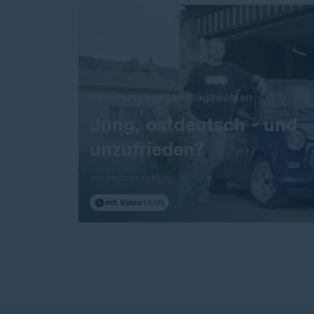
Stimmung vor Landtagswahlen
:
Jung, ostdeutsch - und
unzufrieden?
von Mathias Kubitza
mit Video
15:01