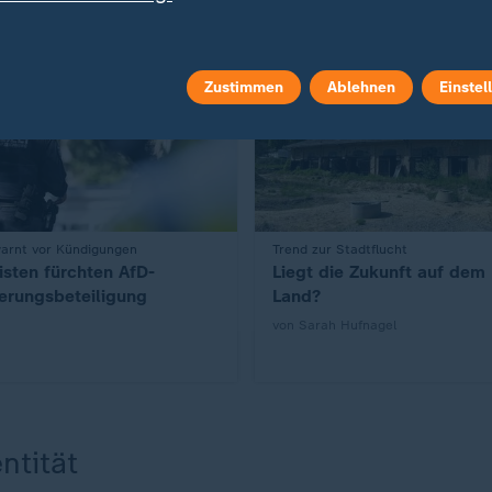
burg
Zustimmen
Ablehnen
Einstel
arnt vor Kündigungen
:
Trend zur Stadtflucht
zisten fürchten AfD-
Liegt die Zukunft auf dem
erungsbeteiligung
Land?
von Sarah Hufnagel
ntität