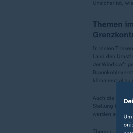
Unsicher ist, w
Themen im 
Grenzkontr
In vielen These
Land den Umstie
der Windkraft g
Braunkohleverst
klimaneutral zu
Auch die Themen
De
Stellung bezoge
werden soll. Od
Um 
prä
Themen, für die
ver