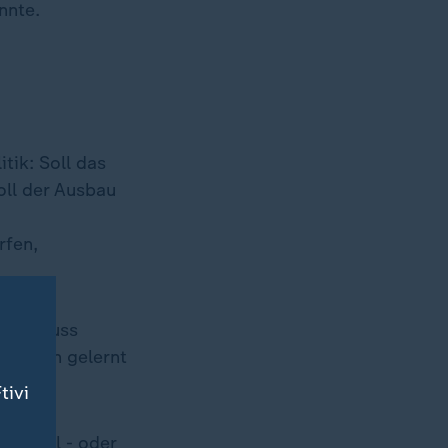
nnte.
tik: Soll das
oll der Ausbau
rfen,
These muss
 Medien gelernt
tivi
en soll - oder