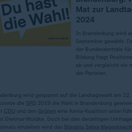
Mat zur Landt
2024
In Brandenburg wird a
September gewählt. D
der Bundeszentrale für
Bildung fragt Position
ab und vergleicht sie m
der Parteien.
andenburg wird gespannt auf die Landtagswahl am 22
konnte die
SPD
2019 die Wahl in Brandenburg gewinne
it
CDU
und den
Grünen
eine Kenia-Koalition unter Fü
nt Dietmar Woidke. Doch bei den derzeitigen Umfragen
stmals einziehen wird das
Bündnis Sahra Wagenknech