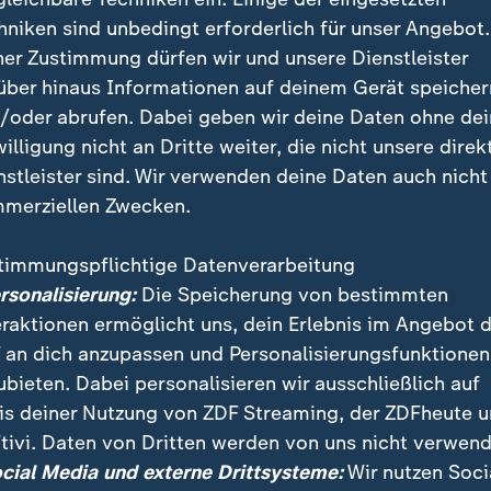
 soll die Bildungspolitik übernehmen, weitere Waffenl
hniken sind unbedingt erforderlich für unser Angebot.
ckerungen der Regeln für Schwangerschaftsabbrüche.
ner Zustimmung dürfen wir und unsere Dienstleister
über hinaus Informationen auf deinem Gerät speicher
/oder abrufen. Dabei geben wir deine Daten ohne de
 Parteien reagieren mit ihren Posit
willigung nicht an Dritte weiter, die nicht unsere direk
nstleister sind. Wir verwenden deine Daten auch nicht
ahl-O-Mat wurden den Parteien im Vorfeld 38 Thesen 
merziellen Zwecken.
 haben. Wer wissen will, welche Partei am ehesten mit
Vorstellungen übereinstimmt, kann bei den einzelnen
timmungspflichtige Datenverarbeitung
und "stimme nicht zu" auswählen. Zudem können bes
ersonalisierung:
Die Speicherung von bestimmten
et werden. Daraus errechnet der Wahl-O-Mat am Ende
eraktionen ermöglicht uns, dein Erlebnis im Angebot 
. Für die Landtagswahl in Brandenburg haben 13 von
 an dich anzupassen und Personalisierungsfunktionen
treten, teilgenommen.
ubieten. Dabei personalisieren wir ausschließlich auf
is deiner Nutzung von ZDF Streaming, der ZDFheute 
tivi. Daten von Dritten werden von uns nicht verwend
 WhatsApp
ocial Media und externe Drittsysteme:
Wir nutzen Soci