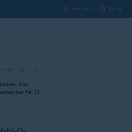
Merkliste
Suche
|
| 11:15
eichen: Das
September für 13
Wahl-O-