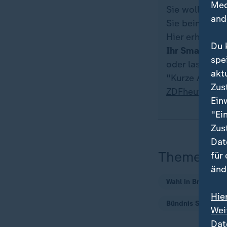
Med
Sie wollen au
and
Sie beim ZDFh
Hier erhalten 
Du 
Ihr Smartpho
spe
oder lassen S
akt
"Kurze Auszeit
Zus
ZDFheute-Wha
Ein
"Ei
Zus
Dat
Themen
für
änd
Wahl in Brandenb
Hie
Bündnis Sahra Wa
Wei
Dat