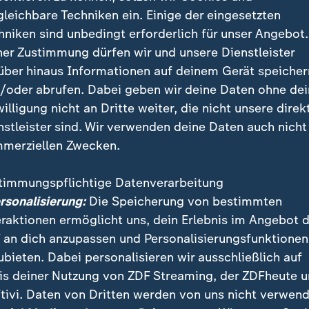
gleichbare Techniken ein. Einige der eingesetzten
ind zu erreichen. Hinzu kommt inter
hniken sind unbedingt erforderlich für unser Angebot.
lfe bei transnationalen
ner Zustimmung dürfen wir und unsere Dienstleister
erschreitenden Ermittlungen und da
über hinaus Informationen auf deinem Gerät speicher
iele Ressourcen.
/oder abrufen. Dabei geben wir deine Daten ohne de
willigung nicht an Dritte weiter, die nicht unsere direk
ssor an der Universität Osnabrück
nstleister sind. Wir verwenden deine Daten auch nicht
merziellen Zwecken.
 diesen gestiegenen Anforderungen lange nicht ausr
ne die Komplexität daher nicht kurzfristig aufholen, 
timmungspflichtige Datenverarbeitung
ersonalisierung:
Die Speicherung von bestimmten
eraktionen ermöglicht uns, dein Erlebnis im Angebot 
 an dich anzupassen und Personalisierungsfunktionen
ubieten. Dabei personalisieren wir ausschließlich auf
is deiner Nutzung von ZDF Streaming, der ZDFheute 
tivi. Daten von Dritten werden von uns nicht verwend