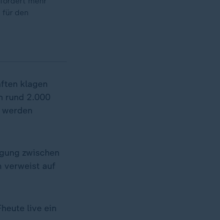
 fordert mehr
 für den
aften klagen
n rund 2.000
le werden
igung zwischen
 verweist auf
heute live ein