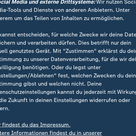
ocial Media und externe Drittsysteme:
Wir nutzen Soci
ia-Tools und Dienste von anderen Anbietern. Unter
erem um das Teilen von Inhalten zu ermöglichen.
kannst entscheiden, für welche Zwecke wir deine Dat
ichern und verarbeiten dürfen. Dies betrifft nur dein
uell genutztes Gerät. Mit "Zustimmen" erklärst du dei
timmung zu unserer Datenverarbeitung, für die wir de
willigung benötigen. Oder du legst unter
nstellungen/Ablehnen" fest, welchen Zwecken du dei
timmung gibst und welchen nicht. Deine
enschutzeinstellungen kannst du jederzeit mit Wirkun
ls eine Million Strafverfahren offen. Und es mussten bund
 U-Haft entlassen werden, weil Verfahren zu lange dauerten
 die Zukunft in deinen Einstellungen widerrufen oder
ern.
r findest du das Impressum.
tere Informationen findest du in unserer