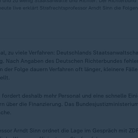
en und zu wenig Staatsanwälte und Richter: Der Richterbund
eute live erklärt Strafrechtsprofessor Arndt Sinn die Folgen
al, zu viele Verfahren: Deutschlands Staatsanwaltsch
g. Nach Angaben des Deutschen Richterbundes fehle
In der Folge dauern Verfahren oft länger, kleinere Fäl
llt.
 fordert deshalb mehr Personal und eine schnelle Ein
n über die Finanzierung. Das Bundesjustizministerium
äche.
essor Arndt Sinn ordnet die Lage im Gespräch mit ZDF