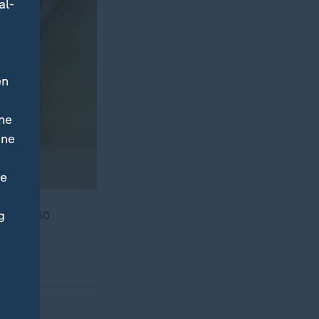
al-
en
ne
ine
ne
g
esweit 50
.