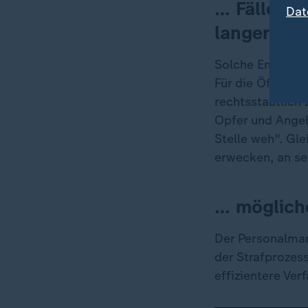
… Fälle vo
Dat
langer Ver
Solche Entlassun
Für die Öffentli
rechtsstaatlich
Opfer und Angeh
Stelle weh". Gle
erwecken, an se
… möglich
Der Personalman
der Strafprozes
effizientere Ver