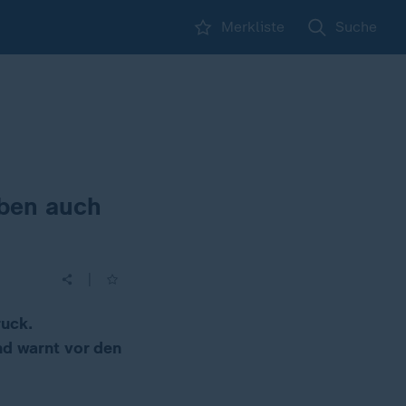
Merkliste
Suche
eben auch
|
ruck.
nd warnt vor den