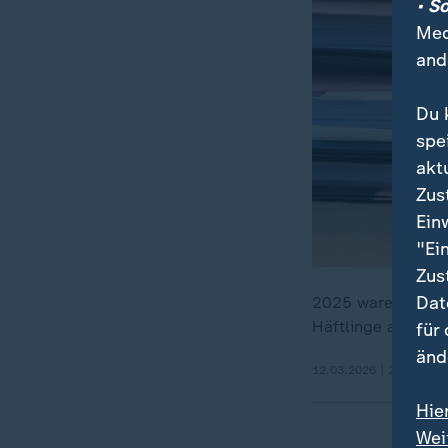
• S
Med
and
Du 
spe
akt
Zus
Ein
"Ei
Zus
Dat
2025 waren mehr a
Häftlinge aus der
für
änd
12.03.2026 | 2:56 min
Hie
Wei