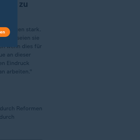
rund zu
nns Augen stark.
len
zeitig seien sie
ch wenn dies für
ue an dieser
den Eindruck
n arbeiten."
n durch Reformen
 durch