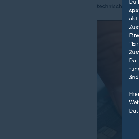
Du 
technisch schle
spe
akt
Zus
Ein
"Ei
Zus
Dat
für
änd
Hie
Wei
Dat