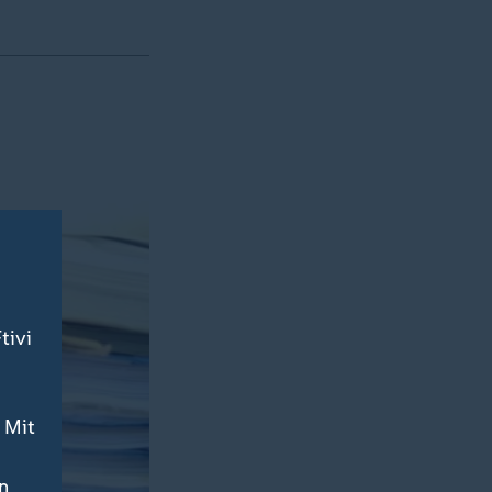
tivi
 Mit
n