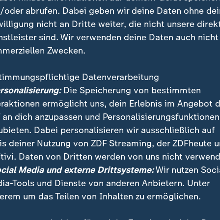
/oder abrufen. Dabei geben wir deine Daten ohne de
Strafverfahren sind in Deutschland unerledigt, im Staatsdie
willigung nicht an Dritte weiter, die nicht unsere direk
d bei der Polizei 50.000 Beamte.
nstleister sind. Wir verwenden deine Daten auch nicht
merziellen Zwecken.
timmungspflichtige Datenverarbeitung
ersonalisierung:
Die Speicherung von bestimmten
-Volumen rund 100 Milliarden Euro
eraktionen ermöglicht uns, dein Erlebnis im Angebot 
 an dich anzupassen und Personalisierungsfunktionen
te das Volumen der
Geldwäsche
in Deutschland auf r
ubieten. Dabei personalisieren wir ausschließlich auf
pro Jahr. "Es spielt der Organisierten Kriminalität in 
is deiner Nutzung von ZDF Streaming, der ZDFheute 
ischen 2.000 Staatsanwälte fehlen, sich eine Million 
tivi. Daten von Dritten werden von uns nicht verwend
ern stapeln und gerade komplexe Fälle wegen fehlend
ocial Media und externe Drittsysteme:
Wir nutzen Soci
sermittelt werden können und mit Deals enden", beklag
ia-Tools und Dienste von anderen Anbietern. Unter
erem um das Teilen von Inhalten zu ermöglichen.
enschenhändler, Wirtschafts- und Finanzkriminelle h
eicht, weil sie es vielfach mit chronisch unterbesetz