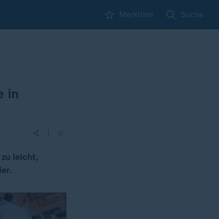
Merkliste
Suche
 in
|
zu leicht,
er.