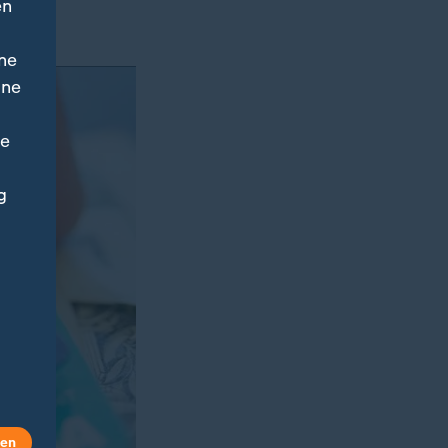
en
ätten.
ne
ine
ne
g
len