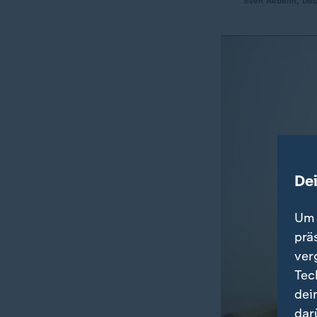
Sven Rebehn, Deu
De
Um 
prä
ver
Tec
dei
dar