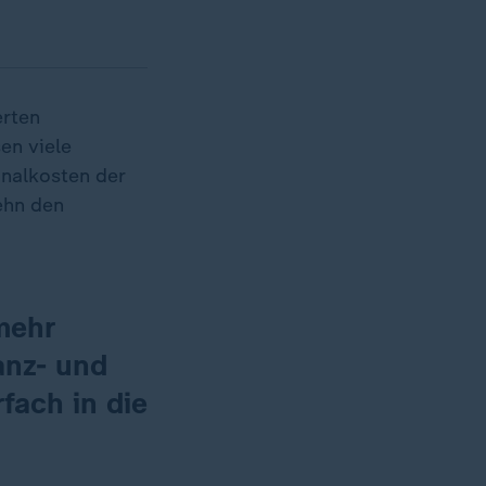
erten
en viele
sonalkosten der
ehn den
mehr
anz- und
fach in die