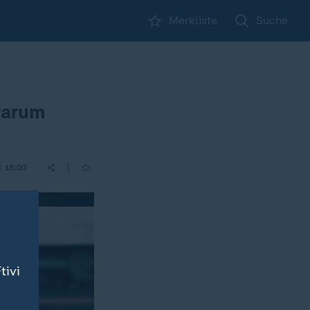
Merkliste
Suche
warum
|
| 18:00
tivi