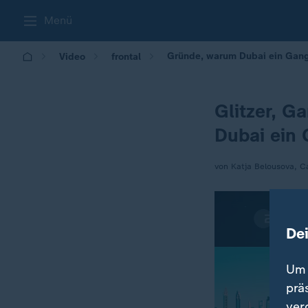
Menü
Gründe, warum Dubai ein Gangs
Video
frontal
Glitzer, G
Dubai ein 
von Katja Belousova, C
De
Um 
prä
ver