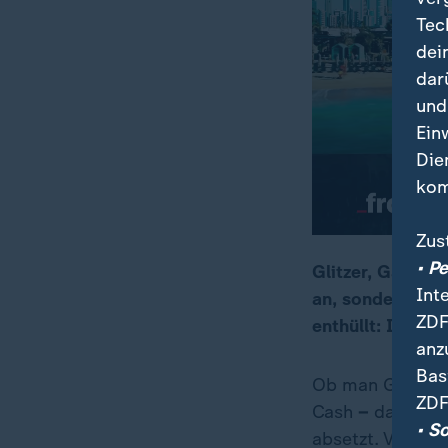
Tec
dei
dar
und
Ein
Die
kom
Zus
• P
Glitzer, Gangste
Int
an, sondern auc
00:17
12:51
ZDF
enthüllt: In vie
anz
Bas
Ob man Glück mi
ZDF
Cash
–
das geht
• S
absetzt. Viele f