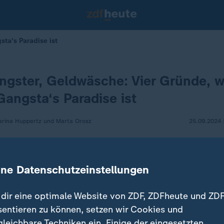
ta's Paradise ist
angster, Geldwäsche: Vier Gründe, 
Gangsta‘s Paradise ist
arina Huppertz und Marta Orosz
25.09.2024 
ine Datenschutzeinstellungen
dir eine optimale Website von ZDF, ZDFheute und ZDF
sentieren zu können, setzen wir Cookies und
gleichbare Techniken ein. Einige der eingesetzten