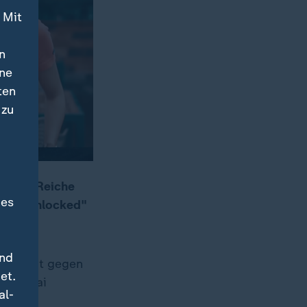
 Mit
n
ine
ten
 zu
er und Reiche
des
Dubai Unlocked"
und
Freiheit gegen
et.
ch Dubai
al-
em der