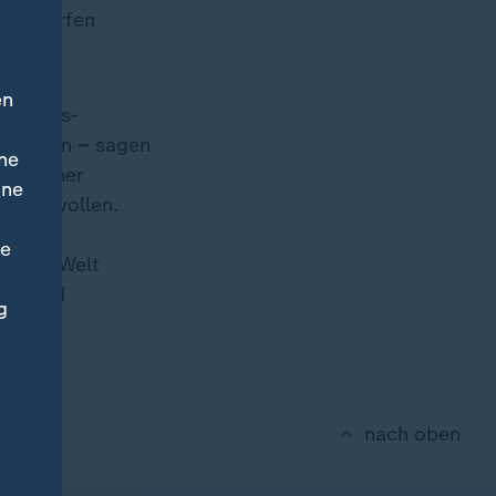
svorwürfen
en
er Luxus-
, und ein
–
sagen
ne
 zu einer
ine
ecken wollen.
ne
 aller Welt
ung und
g
nach oben