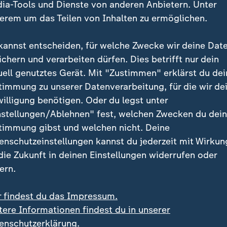
ia-Tools und Dienste von anderen Anbietern. Unter
ogenboss Daniel Kinahan oder die wegen Korruption
erem um das Teilen von Inhalten zu ermöglichen.
reichste Frau Afrikas, Isabel dos Santos.
kannst entscheiden, für welche Zwecke wir deine Dat
at scheint der perfekte Zufluchtsort zu sein: westlich
ichern und verarbeiten dürfen. Dies betrifft nur dein
rige Steuern, kaum Auslieferungen gesuchter Personen
uell genutztes Gerät. Mit "Zustimmen" erklärst du dei
laxer Umgang mit Geldwäsche. Genau das macht Dubai
timmung zu unserer Datenverarbeitung, für die wir de
 alle, die ihr schmutziges Geld in Luxusimmobilien st
willigung benötigen. Oder du legst unter
Dubai Unlocked" gewährt exklusive Einblicke in die
nstellungen/Ablehnen" fest, welchen Zwecken du dei
se von Immobilien im Golfstaat. Reiche Kriminelle aus
timmung gibst und welchen nicht. Deine
r Millionenbeträge dubioser Herkunft, um Strafverfolg
enschutzeinstellungen kannst du jederzeit mit Wirkun
ntgehen.
 die Zukunft in deinen Einstellungen widerrufen oder
ern.
r findest du das Impressum.
tere Informationen findest du in unserer
enschutzerklärung.