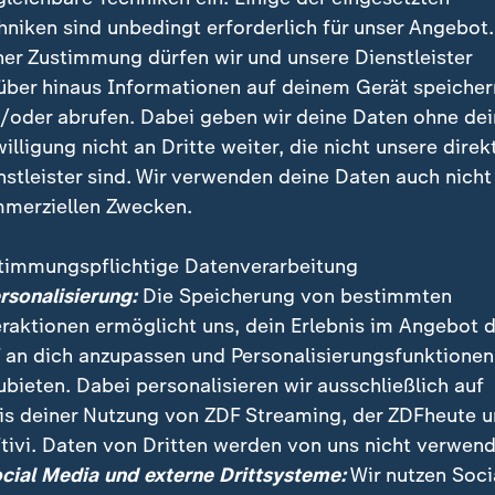
hniken sind unbedingt erforderlich für unser Angebot.
ner Zustimmung dürfen wir und unsere Dienstleister
über hinaus Informationen auf deinem Gerät speicher
/oder abrufen. Dabei geben wir deine Daten ohne de
willigung nicht an Dritte weiter, die nicht unsere direk
nstleister sind. Wir verwenden deine Daten auch nicht
merziellen Zwecken.
timmungspflichtige Datenverarbeitung
ersonalisierung:
Die Speicherung von bestimmten
r, Geldwäsche: Dubai zieht nicht nur Promis, Influenc
eraktionen ermöglicht uns, dein Erlebnis im Angebot 
h gesuchte Kriminelle und ihr Geld! Das Datenleak "
 an dich anzupassen und Personalisierungsfunktionen
len teuren Immobilien stecken Millionen.
ubieten. Dabei personalisieren wir ausschließlich auf
is deiner Nutzung von ZDF Streaming, der ZDFheute 
t Geld kaufen kann, darüber darf man streiten. Aber 
tivi. Daten von Dritten werden von uns nicht verwend
 schon. Vor allem dann, wenn man sich früh genug na
ocial Media und externe Drittsysteme:
Wir nutzen Soci
lüchtige Kriminelle wurden hier gesichtet, unter ander