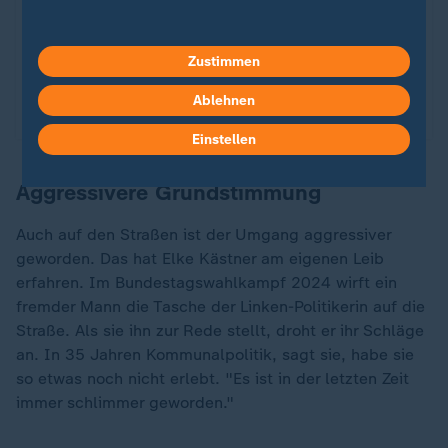
Merz. Unstrittig ist, dass Frauen öfter Opfer von
Gewalt werden als Männer. Doch die Täter finden
Zustimmen
sich häufig im engsten Umfeld.
Ablehnen
mit Video
0:28
Einstellen
Aggressivere Grundstimmung
Auch auf den Straßen ist der Umgang aggressiver
geworden. Das hat Elke Kästner am eigenen Leib
erfahren. Im Bundestagswahlkampf 2024 wirft ein
fremder Mann die Tasche der Linken-Politikerin auf die
Straße. Als sie ihn zur Rede stellt, droht er ihr Schläge
an. In 35 Jahren Kommunalpolitik, sagt sie, habe sie
so etwas noch nicht erlebt. "Es ist in der letzten Zeit
immer schlimmer geworden."