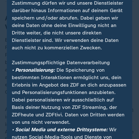
Zustimmung dürfen wir und unsere Dienstleister
darüber hinaus Informationen auf deinem Gerät
Antifeministische Strömungen auf dem
speichern und/oder abrufen. Dabei geben wir
deine Daten ohne deine Einwilligung nicht an
Vormarsch
Dritte weiter, die nicht unsere direkten
Ein Fall, der exemplarisch für die Hürden unzähliger
Dienstleister sind. Wir verwenden deine Daten
Frauen in kommunalen Ämtern steht. Junge
auch nicht zu kommerziellen Zwecken.
Politikerinnen aus dem progressiven Spektrum werden
besonders häufig angefeindet. "Sie werden einerseits
Zustimmungspflichtige Datenverarbeitung
als leichtere Opfer wahrgenommen, haben
• Personalisierung:
Die Speicherung von
andererseits ein tendenziell stärkeres Auftreten",
bestimmten Interaktionen ermöglicht uns, dein
erklärt Christiane Bonk, Sprecherin der kommunalen
Erlebnis im Angebot des ZDF an dich anzupassen
Gleichstellungsbeauftragten in Brandenburg.
und Personalisierungsfunktionen anzubieten.
Dabei personalisieren wir ausschließlich auf
Basis deiner Nutzung von ZDF Streaming, der
Auch das Erstarken von
antifeministischen Strömungen
ZDFheute und ZDFtivi. Daten von Dritten werden
in der Gesellschaft wirke sich auf die Position der Frau
von uns nicht verwendet.
in der Politik aus: "Wir beobachten Auswirkungen auf
• Social Media und externe Drittsysteme:
Wir
Anfeindungen, auf Gewaltandrohungen, auf sexistische
nutzen Social-Media-Tools und Dienste von