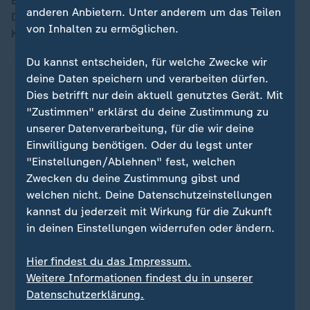
Beleidigungen, auf geschlechtsspezifische
anderen Anbietern. Unter anderem um das Teilen
Diskriminierungen und darauf, wie miteinander in
von Inhalten zu ermöglichen.
Kommunalparlamenten gesprochen wird."
Du kannst entscheiden, für welche Zwecke wir
deine Daten speichern und verarbeiten dürfen.
Dies betrifft nur dein aktuell genutztes Gerät. Mit
"Zustimmen" erklärst du deine Zustimmung zu
unserer Datenverarbeitung, für die wir deine
Einwilligung benötigen. Oder du legst unter
"Einstellungen/Ablehnen" fest, welchen
Zwecken du deine Zustimmung gibst und
welchen nicht. Deine Datenschutzeinstellungen
kannst du jederzeit mit Wirkung für die Zukunft
FAQ
in deinen Einstellungen widerrufen oder ändern.
Fakten zur "Stadtbild"-Debatte
Wann und wo Frauen tatsächlich
:
Hier findest du das Impressum.
unsicher sind
Weitere Informationen findest du in unserer
Datenschutzerklärung.
Mit seiner "Stadtbild"-Aussage polarisiert Kanzler