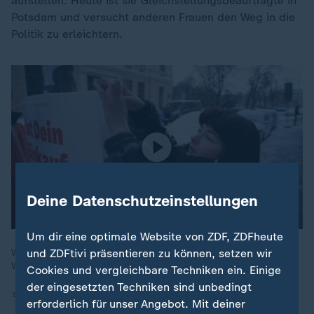
aufstellen. Heute ist sie Gleichstellungsbeauftragte in
Potsdam und versucht anderen Frauen den Weg in die
Politik zu erleichtern.
Deine Datenschutzeinstellungen
Um dir eine optimale Website von ZDF, ZDFheute
und ZDFtivi präsentieren zu können, setzen wir
Warum Politiker, die angegriffen wurden, trotzdem weiter
Wahlkampf machen.
Cookies und vergleichbare Techniken ein. Einige
der eingesetzten Techniken sind unbedingt
14.01.2025 | 9:05 min
erforderlich für unser Angebot. Mit deiner