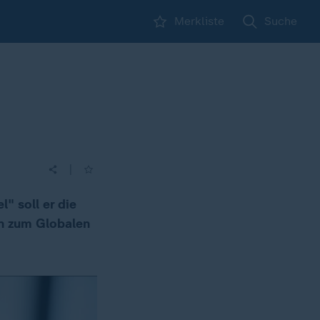
Merkliste
Suche
|
" soll er die
n zum Globalen