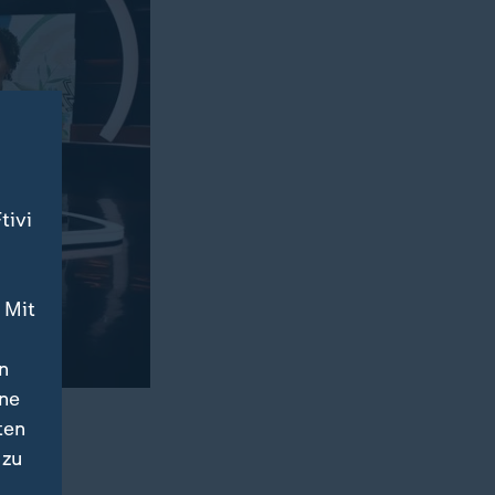
tivi
 Mit
n
ine
en
ten
 zu