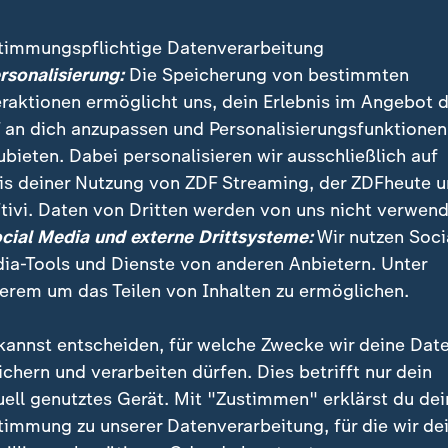
timmungspflichtige Datenverarbeitung
ersonalisierung:
Die Speicherung von bestimmten
sministerium bestätigte die Personalie auf dpa-Anfra
eraktionen ermöglicht uns, dein Erlebnis im Angebot 
Abstimmungen liefen innerhalb der Bundesregierung "w
 an dich anzupassen und Personalisierungsfunktionen
e Nord-Süd-Kommission soll zeitnah - voraussichtlic
ubieten. Dabei personalisieren wir ausschließlich auf
inberufen werden", erklärte eine Sprecherin.
is deiner Nutzung von ZDF Streaming, der ZDFheute 
tivi. Daten von Dritten werden von uns nicht verwend
n soll globales Netzwerk "ausbaue
ocial Media und externe Drittsysteme:
Wir nutzen Soci
ia-Tools und Dienste von anderen Anbietern. Unter
 die Kommission dient dem Bericht zufolge eine entsp
erem um das Teilen von Inhalten zu ermöglichen.
frühere Bundeskanzler Willy Brandt Ende der siebziger
te Kommission war von Union und
SPD
im Koalitionsve
kannst entscheiden, für welche Zwecke wir deine Dat
ißt es:
ichern und verarbeiten dürfen. Dies betrifft nur dein
uell genutztes Gerät. Mit "Zustimmen" erklärst du dei
timmung zu unserer Datenverarbeitung, für die wir de