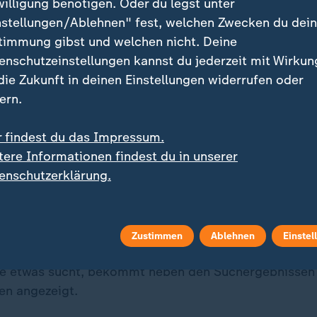
den die bilateralen Beziehungen zu 
willigung benötigen. Oder du legst unter
 des Globalen Südens intensivieren
nstellungen/Ablehnen" fest, welchen Zwecken du dei
timmung gibst und welchen nicht. Deine
lobalen Netzwerk ausbauen. Um di
enschutzeinstellungen kannst du jederzeit mit Wirkun
is zu thematisieren, werden wir ein
 die Zukunft in deinen Einstellungen widerrufen oder
d-Kommission gründen.
ern.
 von Union und SPD
r findest du das Impressum.
tere Informationen findest du in unserer
enschutzerklärung.
Hinweis in eigener Sache
tenangebot - jetzt als bevorzugte Quelle bei Google
Zustimmen
Ablehnen
Einstel
e etwas sucht, bekommt neben den Suchergebnissen 
en angezeigt.