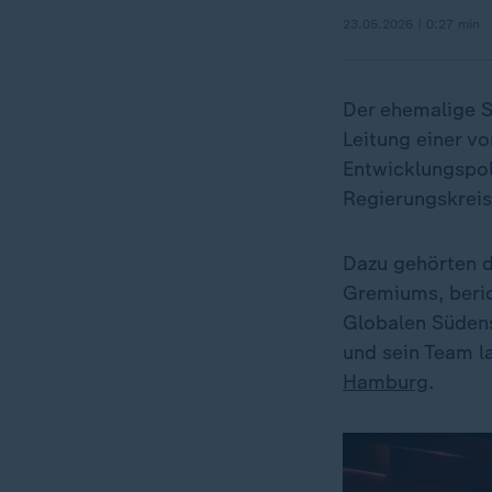
23.05.2026 | 0:27 min
Der ehemalige 
Leitung einer v
Entwicklungspol
Regierungskreise
Dazu gehörten 
Gremiums, beric
Globalen Südens
und sein Team l
Hamburg
.