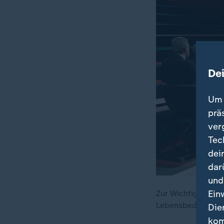
De
Um 
prä
ver
Tec
dei
dar
und
Zur Wichtigkeit d
Ein
Lebensbedingung
Die
kom