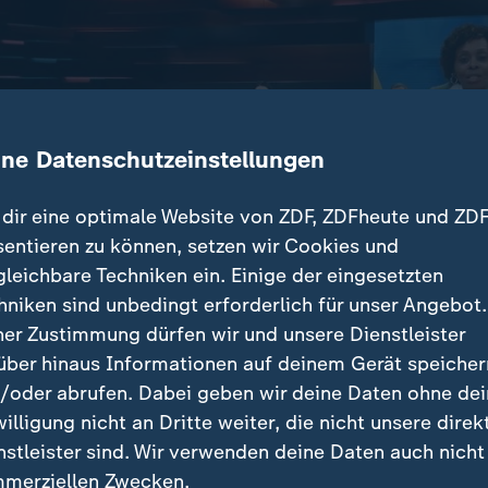
ine Datenschutzeinstellungen
dir eine optimale Website von ZDF, ZDFheute und ZDF
sentieren zu können, setzen wir Cookies und
gleichbare Techniken ein. Einige der eingesetzten
hniken sind unbedingt erforderlich für unser Angebot.
ner Zustimmung dürfen wir und unsere Dienstleister
über hinaus Informationen auf deinem Gerät speicher
/oder abrufen. Dabei geben wir deine Daten ohne de
er internationalen Bemühungen, weltweite Unterschiede in d
willigung nicht an Dritte weiter, die nicht unsere direk
en abzubauen und Armut zu bekämpfen.
nstleister sind. Wir verwenden deine Daten auch nicht
merziellen Zwecken.