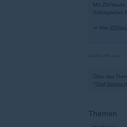
Mit ZDFheute a
Schlagzeilen-B
→ Hier
ZDFheu
Quelle:
AFP, dpa
Über das Them
"
Olaf Scholz 
Themen