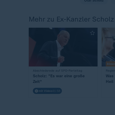
Olaf Scholz
Mehr zu Ex-Kanzler Scholz
Bilde
:
Abschiedsrede auf SPD-Parteitag
:
Regier
Scholz: "Es war eine große
Was 
Zeit"
Heil
mit Video
41:58