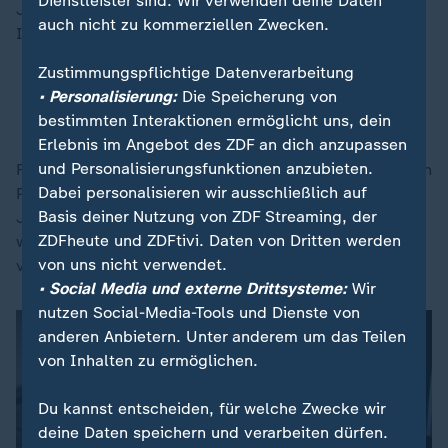
Dienstleister sind. Wir verwenden deine Daten
Juden identifizieren uns aber nicht mit der Politik in
auch nicht zu kommerziellen Zwecken.
Israel."
Zustimmungspflichtige Datenverarbeitung
Jüdisches Leben in Deutschland "noch
• Personalisierung:
Die Speicherung von
gefährlicher geworden"
bestimmten Interaktionen ermöglicht uns, dein
Erlebnis im Angebot des ZDF an dich anzupassen
und Personalisierungsfunktionen anzubieten.
Für viele seien "die Juden dafür zuständig, dass man in
Dabei personalisieren wir ausschließlich auf
Palästina die Kinder ermordet", führte Umlauf aus.
Basis deiner Nutzung von ZDF Streaming, der
Juden seien für einige jetzt "schlimmer als Deutsche
ZDFheute und ZDFtivi. Daten von Dritten werden
waren". Für Eva Umlauf werden hier Opfer und Täter
von uns nicht verwendet.
verwechselt.
• Social Media und externe Drittsysteme:
Wir
nutzen Social-Media-Tools und Dienste von
anderen Anbietern. Unter anderem um das Teilen
von Inhalten zu ermöglichen.
Du kannst entscheiden, für welche Zwecke wir
deine Daten speichern und verarbeiten dürfen.