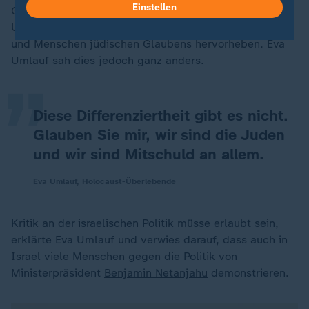
Einstellen
Gesprächspartner immer ganz bewusst die
„
Unterscheidung zwischen der israelischen Regierung
und Menschen jüdischen Glaubens hervorheben. Eva
Umlauf sah dies jedoch ganz anders.
Diese Differenziertheit gibt es nicht.
Glauben Sie mir, wir sind die Juden
und wir sind Mitschuld an allem.
Eva Umlauf, Holocaust-Überlebende
Kritik an der israelischen Politik müsse erlaubt sein,
erklärte Eva Umlauf und verwies darauf, dass auch in
Israel
viele Menschen gegen die Politik von
Ministerpräsident
Benjamin Netanjahu
demonstrieren.