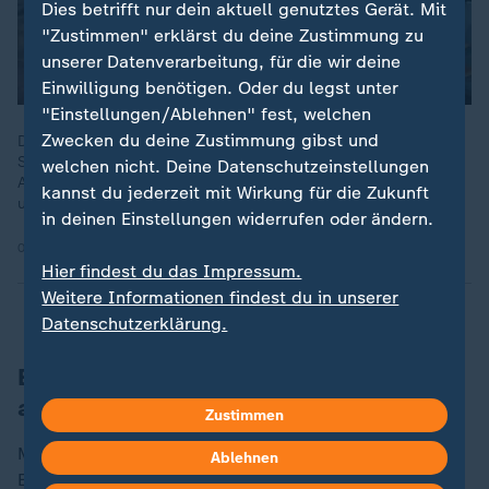
Dies betrifft nur dein aktuell genutztes Gerät. Mit
"Zustimmen" erklärst du deine Zustimmung zu
unserer Datenverarbeitung, für die wir deine
Einwilligung benötigen. Oder du legst unter
"Einstellungen/Ablehnen" fest, welchen
Zwecken du deine Zustimmung gibst und
Der Angriff auf den Iran sorgt auch in Deutschland für
Spannungen. Sicherheitsbehörden warnen vor einem erhöhten
welchen nicht. Deine Datenschutzeinstellungen
Anschlagsrisiko gegen jüdische und israelische Einrichtungen
kannst du jederzeit mit Wirkung für die Zukunft
und erhöhen den Schutz.
in deinen Einstellungen widerrufen oder ändern.
09.03.2026 | 1:46 min
Hier findest du das Impressum.
Weitere Informationen findest du in unserer
Datenschutzerklärung.
Eva Umlauf: Juden wird eine Mitschuld
an allem gegeben
Zustimmen
Markus Lanz wies darauf hin, dass er immer wieder die
Ablehnen
Erfahrung mache, dass doch viele seiner