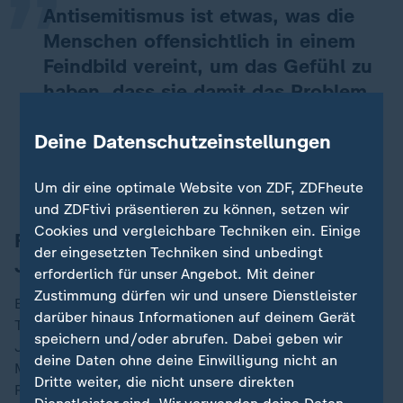
Antisemitismus ist etwas, was die
Menschen offensichtlich in einem
Feindbild vereint, um das Gefühl zu
haben, dass sie damit das Problem,
was sie eigentlich ganz woanders
Deine Datenschutzeinstellungen
haben, irgendwie lösen können.
Oliver von Wrochem, Leiter der KZ-Gedenkstätte Neuengamme
Um dir eine optimale Website von ZDF, ZDFheute
und ZDFtivi präsentieren zu können, setzen wir
Cookies und vergleichbare Techniken ein. Einige
Fehlende Trennung von Israel und
der eingesetzten Techniken sind unbedingt
Juden
erforderlich für unser Angebot. Mit deiner
Zustimmung dürfen wir und unsere Dienstleister
Ein Grund, welcher zu Antisemitismus führe, sei die
darüber hinaus Informationen auf deinem Gerät
Tatsache, dass "man auch in Deutschland Israel und
speichern und/oder abrufen. Dabei geben wir
Juden nicht unterscheide", sagte Eva Umlauf. Viele
deine Daten ohne deine Einwilligung nicht an
Menschen würden Juden mit der israelischen
Dritte weiter, die nicht unsere direkten
Regierung gleichsetzen. "Wir in der Diaspora lebende