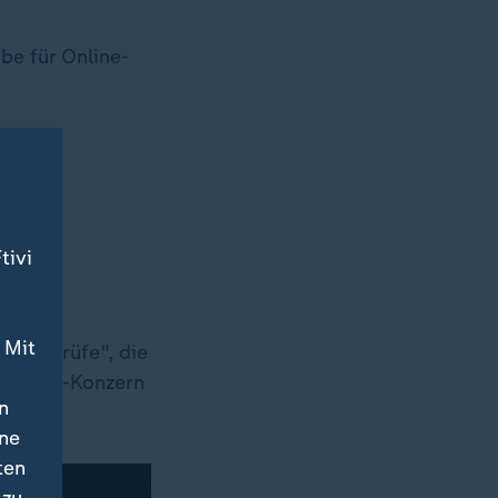
be für Online-
tivi
en
 Mit
abe "prüfe", die
acebook-Konzern
n
ine
ten
 zu