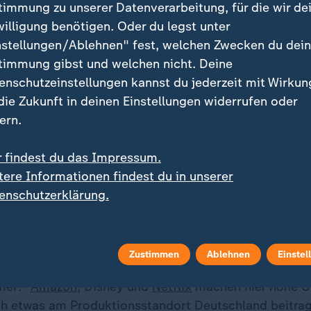
timmung zu unserer Datenverarbeitung, für die wir de
willigung benötigen. Oder du legst unter
nstellungen/Ablehnen" fest, welchen Zwecken du dei
timmung gibst und welchen nicht. Deine
ern überlegen wir, eine Verpflichtung auf den Weg zu 
enschutzeinstellungen kannst du jederzeit mit Wirkun
ftig Geschäfte macht, vom deutschen Markt und steu
 die Zukunft in deinen Einstellungen widerrufen oder
iert, soll verpflichtet sein, auch wieder in deutsche
ern.
" Dies sei nach europäischem Recht möglich.
r findest du das Impressum.
tere Informationen findest du in unserer
r das schaffen, verändern wir den 
enschutzerklärung.
ig.
ulturstaatsminister
Zustimmen
Ablehnen
Einstel
mer: "
Amazon
, Disney und
Netflix
machen hier hohe U
ch etwas am Produktionsstandort Deutschland beitrag