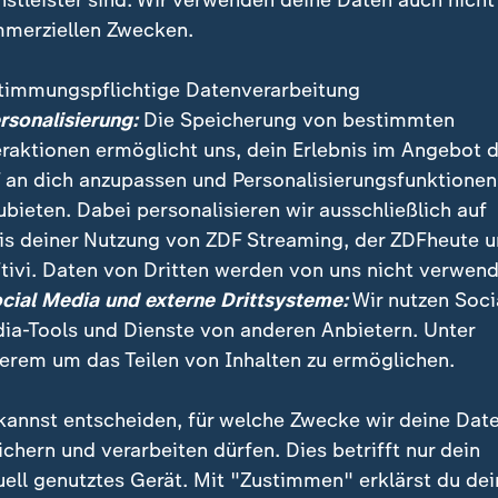
merziellen Zwecken.
timmungspflichtige Datenverarbeitung
ersonalisierung:
Die Speicherung von bestimmten
eraktionen ermöglicht uns, dein Erlebnis im Angebot 
 an dich anzupassen und Personalisierungsfunktionen
ubieten. Dabei personalisieren wir ausschließlich auf
is deiner Nutzung von ZDF Streaming, der ZDFheute 
tivi. Daten von Dritten werden von uns nicht verwend
ocial Media und externe Drittsysteme:
Wir nutzen Soci
ia-Tools und Dienste von anderen Anbietern. Unter
erem um das Teilen von Inhalten zu ermöglichen.
kannst entscheiden, für welche Zwecke wir deine Dat
ichern und verarbeiten dürfen. Dies betrifft nur dein
Co. dominieren den digitalen Alltag. Die EU will das ände
uell genutztes Gerät. Mit "Zustimmen" erklärst du dei
e Umsetzung stockt. Was bedeutet das für Verbraucher und