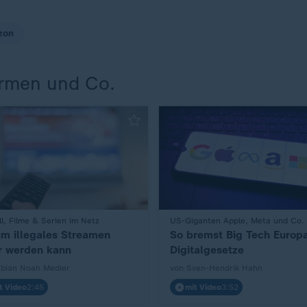
zon
ormen und Co.
l, Filme & Serien im Netz
:
US-Giganten Apple, Meta und Co.
m illegales Streamen
So bremst Big Tech Europ
r werden kann
Digitalgesetze
abian Noah Medler
von Sven-Hendrik Hahn
t Video
2:45
mit Video
3:52