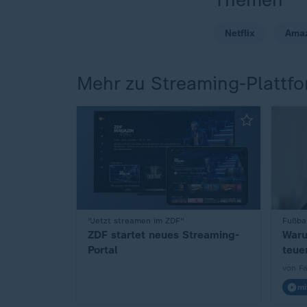
Netflix
Ama
Mehr zu Streaming-Plattf
:
"Jetzt streamen im ZDF"
:
Fußbal
ZDF startet neues Streaming-
Waru
Portal
teue
von F
mi