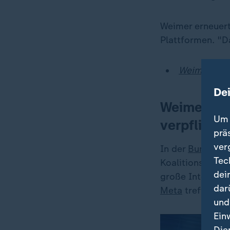
Weimer erneuert
Plattformen. "Da
Weimer will
De
Weimer: Am
Um 
verpflicht
prä
ver
In der
Bundesre
Tec
Koalitionsvertr
dei
große Internetk
dar
Meta
treffen wü
und
Ein
Die