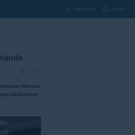
Merkliste
Suche
ulande
|
minister Weimer
ilmproduktionen