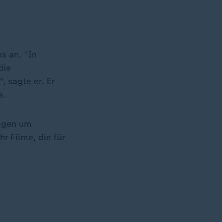
s an. "In
die
 sagte er. Er
e.
Bogen um
r Filme, die für