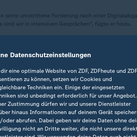
e seine umstrittene Forderung nach einer Digitalabga
 sind wir in intensiven Gesprächen", fügte er hinzu.
 Internetkonzerne zur Kasse bitten
ine Datenschutzeinstellungen
azon und Netflix zu Investitionen
dir eine optimale Website von ZDF, ZDFheute und ZDF
en
sentieren zu können, setzen wir Cookies und
gleichbare Techniken ein. Einige der eingesetzten
gierung
gibt es dagegen Widerstand. Im schwarz-rot
hniken sind unbedingt erforderlich für unser Angebot.
ag steht nur, dass man eine sogenannte Plattform-Abg
ner Zustimmung dürfen wir und unsere Dienstleister
onzerne wie die Google-Mutter Alphabet oder den F
über hinaus Informationen auf deinem Gerät speicher
rde.
/oder abrufen. Dabei geben wir deine Daten ohne de
willigung nicht an Dritte weiter, die nicht unsere direk
nstleister sind. Wir verwenden deine Daten auch nicht