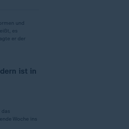
formen und
ißt, es
agte er der
dern ist in
r das
mende Woche ins