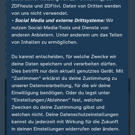
Beobachtungen der Recherche bestätigen oder
ZDFheute und ZDFtivi. Daten von Dritten werden
ähnliche Erfahrungen schildern.
von uns nicht verwendet.
• Social Media und externe Drittsysteme:
Wir
nutzen Social-Media-Tools und Dienste von
Sie berichten, die Bearbeitung von Hinweisen auf
anderen Anbietern. Unter anderem um das Teilen
Missbrauch sei zumeist so aufwändig, dass sie kaum
von Inhalten zu ermöglichen.
zu leisten sei. Insbesondere langjährige
Mitarbeiterinnen und Mitarbeiter beschreiben, dass es
Du kannst entscheiden, für welche Zwecke wir
in vergangenen Jahren eher schwieriger geworden sei,
deine Daten speichern und verarbeiten dürfen.
Missbrauch zu erfassen und dagegen vorzugehen.
Dies betrifft nur dein aktuell genutztes Gerät. Mit
"Zustimmen" erklärst du deine Zustimmung zu
unserer Datenverarbeitung, für die wir deine
Einwilligung benötigen. Oder du legst unter
"Einstellungen/Ablehnen" fest, welchen
Zwecken du deine Zustimmung gibst und
welchen nicht. Deine Datenschutzeinstellungen
kannst du jederzeit mit Wirkung für die Zukunft
in deinen Einstellungen widerrufen oder ändern.