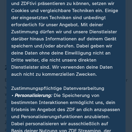
und ZDFtivi präsentieren zu können, setzen wir
News“ jederzeit widerrufen.
Cookies und vergleichbare Techniken ein. Einige
der eingesetzten Techniken sind unbedingt
Infografiken anzeigen
erforderlich für unser Angebot. Mit deiner
Zustimmung dürfen wir und unsere Dienstleister
Datenschutzeinstellungen anpassen
darüber hinaus Informationen auf deinem Gerät
speichern und/oder abrufen. Dabei geben wir
deine Daten ohne deine Einwilligung nicht an
Dritte weiter, die nicht unsere direkten
Zustimmung von Praktikern
Dienstleister sind. Wir verwenden deine Daten
auch nicht zu kommerziellen Zwecken.
Bemerkenswert ist der Fall auch deshalb, weil viele der
von Göcken beschriebenen Probleme dem ZDF
Zustimmungspflichtige Datenverarbeitung
während der Recherche von anderen Praktikern in
• Personalisierung:
Die Speicherung von
ähnlicher Form geschildert wurden - häufig allerdings
bestimmten Interaktionen ermöglicht uns, dein
nur unter der Bedingung, anonym zu bleiben. Auch
Erlebnis im Angebot des ZDF an dich anzupassen
nach Ausstrahlung der Dokumentation erreichen das
und Personalisierungsfunktionen anzubieten.
ZDF weitere Zuschriften und Berichte von Mitarbeitern
Dabei personalisieren wir ausschließlich auf
aus Jobcentern und Verwaltungen, die zentrale
Basis deiner Nutzung von ZDF Streaming, der