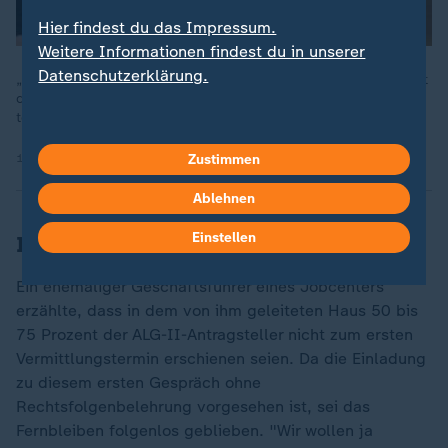
Hier findest du das Impressum.
Weitere Informationen findest du in unserer
Datenschutzerklärung.
„Wir haben hier ein massives Problem“, denn 30 bis 40 Prozent
der Leistungsempfänger nutzten das System zumindest
teilweise aus, sagt ZDF-Rechtsexpertin Sarah Tacke.
13.05.2026 | 3:58 min
Zustimmen
Ablehnen
Einstellen
Insider berichten anonym
Ein ehemaliger Geschäftsführer eines Jobcenters
erzählte, dass in dem von ihm geleiteten Haus 50 bis
75 Prozent der ALG-II-Antragsteller nicht zum ersten
Vermittlungstermin erschienen seien. Da die Einladung
zu diesem ersten Gespräch ohne
Rechtsfolgenbelehrung vorgesehen ist, sei das
Fernbleiben folgenlos geblieben. "Wir wollen ja