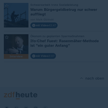
:
Schwarzarbeit trotz Sozialleistung
Warum Bürgergeldbetrug nur schwer
auffliegt
von Maik Gizinski
mit Video
43:47
:
Ökonom zu geplanten Sparmaßnahmen
Ifo-Chef Fuest: Rasenmäher-Methode
ist "ein guter Anfang"
mit Video
3:07
Interview
nach oben