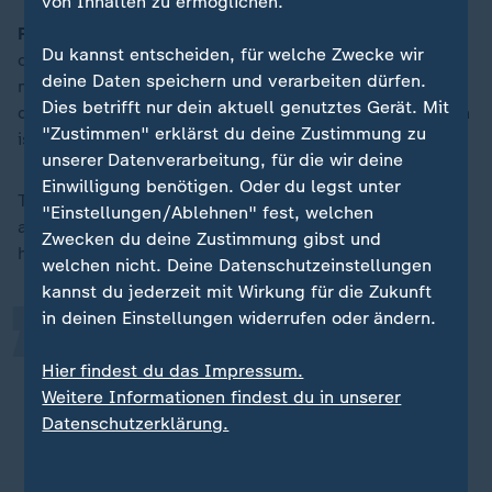
von Inhalten zu ermöglichen.
Fuest:
Bei der Mütterrente muss man sehen, dass sich
Du kannst entscheiden, für welche Zwecke wir
die Frage stellt: Wie ist die Zielsetzung? Was wollte
deine Daten speichern und verarbeiten dürfen.
man erreichen? Wenn man Mütter erreichen möchte,
Dies betrifft nur dein aktuell genutztes Gerät. Mit
die ein sehr niedriges Einkommen im Alter haben, dann
"Zustimmen" erklärst du deine Zustimmung zu
ist das, denke ich, nachvollziehbar.
unserer Datenverarbeitung, für die wir deine
„
Einwilligung benötigen. Oder du legst unter
Tatsächlich ist die Mütterrente aber nicht zielgenau,
"Einstellungen/Ablehnen" fest, welchen
auch Menschen mit sehr hohem Einkommen, mit sehr
Zwecken du deine Zustimmung gibst und
hohen
Renten
, erhalten die Mütterrente.
welchen nicht. Deine Datenschutzeinstellungen
kannst du jederzeit mit Wirkung für die Zukunft
in deinen Einstellungen widerrufen oder ändern.
Insofern stellt sich immer die Frage,
wie zielgenau ist das Instrument
Hier findest du das Impressum.
Weitere Informationen findest du in unserer
wirklich? Ist es ein Instrument, das
Datenschutzerklärung.
darauf abzielt, Menschen, denen es
nicht gut geht, finanziell zu helfen,