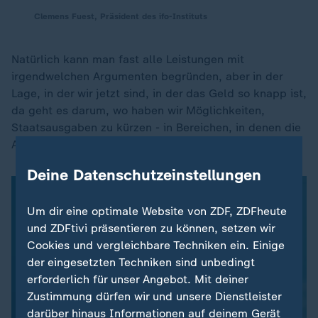
Clemens Fuest, Präsident des ifo-Instituts
Natürlich kann man fast alle Leistungen mit
irgendwelchen Argumenten begründen, aber in der
Lage, in der wir jetzt sind, in der das Geld so knapp ist,
da geht es darum, wo haben wir Möglichkeiten,
Staatsausgaben zu kürzen - in Bereichen, in denen die
Ausgaben eben nicht ganz so prioritär sind.
Deine Datenschutzeinstellungen
Um dir eine optimale Website von ZDF, ZDFheute
und ZDFtivi präsentieren zu können, setzen wir
Cookies und vergleichbare Techniken ein. Einige
der eingesetzten Techniken sind unbedingt
erforderlich für unser Angebot. Mit deiner
Zustimmung dürfen wir und unsere Dienstleister
darüber hinaus Informationen auf deinem Gerät