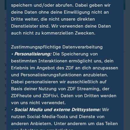
speichern und/oder abrufen. Dabei geben wir
deine Daten ohne deine Einwilligung nicht an
Dritte weiter, die nicht unsere direkten
CSU-Landesgruppenchef Alexander Hoffmann in der ZDF-
Sendung "Berlin direkt" über anstehende Reformen und
Dienstleister sind. Wir verwenden deine Daten
mögliche Einsparpotenziale.
auch nicht zu kommerziellen Zwecken.
07.06.2026 | 5:08 min
Zustimmungspflichtige Datenverarbeitung
• Personalisierung:
Die Speicherung von
bestimmten Interaktionen ermöglicht uns, dein
Wenn wir über Transfers an arme Menschen sprechen,
Erlebnis im Angebot des ZDF an dich anzupassen
dann sollte man sagen, ja, das ist wohl prioritär, da
und Personalisierungsfunktionen anzubieten.
wollen wir nicht kürzen. Aber hier geht es ja um Eltern,
Dabei personalisieren wir ausschließlich auf
teilweise mit sehr, sehr hohen Einkommen, und ich
Basis deiner Nutzung von ZDF Streaming, der
denke, da ist das zumutbar.
ZDFheute und ZDFtivi. Daten von Dritten werden
von uns nicht verwendet.
ZDFheute:
Wenn Sie jetzt auf die Mütterrente schauen,
• Social Media und externe Drittsysteme:
Wir
ein sehr teures Vorhaben, das erst diese Regierung
nutzen Social-Media-Tools und Dienste von
eingeführt hat. Wie bewerten Sie das dann?
anderen Anbietern. Unter anderem um das Teilen