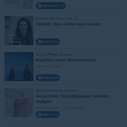
mit Video
0:23
:
Einfluss auf Rente und Co.
Teilzeit: Das sollte man wissen
Video
1:53
:
Rente, Pflege, Steuern
Koalition unter Reformdruck
von Ines Trams
Video
4:06
:
Wirtschafstweise warnen
Gutachten: Sozialabgaben werden
steigen
von F. Neuhann / A. Geburtig
Video
2:49