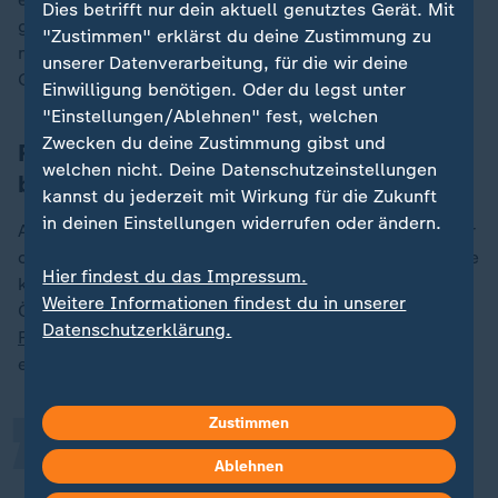
Dies betrifft nur dein aktuell genutztes Gerät. Mit
gegen die Listung als Schattenflotten-Tanker, die erst
"Zustimmen" erklärst du deine Zustimmung zu
nach der Havarie erfolgt war. Eine Klage vor dem
unserer Datenverarbeitung, für die wir deine
Gericht der
EU
ist eingereicht.
Einwilligung benötigen. Oder du legst unter
"Einstellungen/Ablehnen" fest, welchen
Zwecken du deine Zustimmung gibst und
Rüganer und Wissenschaftler
welchen nicht. Deine Datenschutzeinstellungen
befürchten Oil-Spill
kannst du jederzeit mit Wirkung für die Zukunft
in deinen Einstellungen widerrufen oder ändern.
Auf Deutschlands größter Insel machen sich Anwohner
derweil große Sorgen: Stürme oder mögliche Sabotage
Hier findest du das Impressum.
könnten das Schiff beschädigen und eine
„
Weitere Informationen findest du in unserer
Ölkatastrophe verursachen. Malte Paschirbe von
Datenschutzerklärung.
Fridays for Future
Rügen ist froh, wenn die "Eventin"
endlich weg ist.
Zustimmen
Wir hätten das Problem nicht, wenn
Ablehnen
wir auf erneuerbare Energien setzen