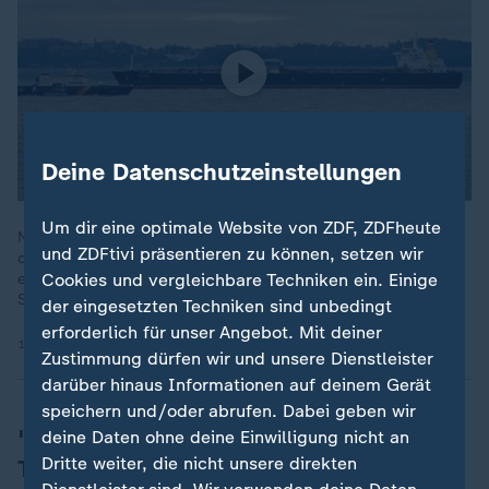
Deine Datenschutzeinstellungen
Um dir eine optimale Website von ZDF, ZDFheute
Nach einer Entscheidung des Bundesfinanzhofs darf der Zoll
und ZDFtivi präsentieren zu können, setzen wir
den havarierten russischen Tanker "Eventin" vorerst nicht
Cookies und vergleichbare Techniken ein. Einige
einziehen. Es sei unklar, ob das Schiff unter die EU-
Sanktionsregeln falle.
der eingesetzten Techniken sind unbedingt
erforderlich für unser Angebot. Mit deiner
11.12.2025 | 0:37 min
Zustimmung dürfen wir und unsere Dienstleister
darüber hinaus Informationen auf deinem Gerät
speichern und/oder abrufen. Dabei geben wir
"Eventin":
Juristisches Tauziehen um
deine Daten ohne deine Einwilligung nicht an
Dritte weiter, die nicht unsere direkten
Tanker und Öl