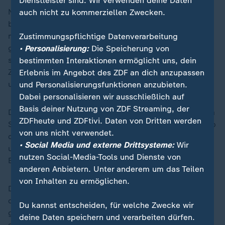
Dienstleister sind. Wir verwenden deine Daten
Nachdem der mit rund 100.000 Tonnen Rohöl
auch nicht zu kommerziellen Zwecken.
beladene Tanker "Eventin" Anfang des Jahres
manövrierunfähig ins deutsche Küstengewässer
Zustimmungspflichtige Datenverarbeitung
getrieben war, hatten ihn Rettungsteams bei
• Personalisierung:
Die Speicherung von
stürmischer See nach Sassnitz auf Rügen geschleppt.
bestimmten Interaktionen ermöglicht uns, dein
Zwei Monate später beschlagnahmte der Zoll Schiff
Erlebnis im Angebot des ZDF an dich anzupassen
und Ladung.
und Personalisierungsfunktionen anzubieten.
Dabei personalisieren wir ausschließlich auf
Basis deiner Nutzung von ZDF Streaming, der
Der Eigner, die auf den Marshallinseln ansässige Laliya
ZDFheute und ZDFtivi. Daten von Dritten werden
Shipping Corporation, und der Zoll streiten seitdem, ob
von uns nicht verwendet.
die Einziehung rechtmäßig ist. Schiff und Fracht fielen
• Social Media und externe Drittsysteme:
Wir
unter die EU-Sanktionen, begründet die Deutsche
nutzen Social-Media-Tools und Dienste von
Behörde.
anderen Anbietern. Unter anderem um das Teilen
von Inhalten zu ermöglichen.
Der Eigner argumentiert, das Schiff sei unfreiwillig
durch einen technischen Defekt in deutsche Gewässer
Du kannst entscheiden, für welche Zwecke wir
geraten und dies sei durch das Recht auf Anlaufen
deine Daten speichern und verarbeiten dürfen.
eines Nothafens gedeckt. Der Eigner wehrt sich auch