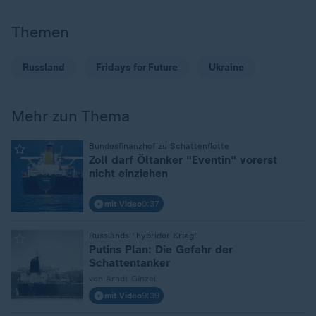
Themen
Russland
Fridays for Future
Ukraine
Mehr zun Thema
:
Bundesfinanzhof zu Schattenflotte
Zoll darf Öltanker "Eventin" vorerst
nicht einziehen
mit Video
0:37
:
Russlands "hybrider Krieg"
Putins Plan: Die Gefahr der
Schattentanker
von Arndt Ginzel
mit Video
9:39