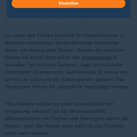
Einstellen
würden, als Weltgemeinschaft.
Malte Paschirbe, Fridays for Future Rügen
Im Labor des Thünen Instituts für Ostseefischerei in
Rostock untersuchen sie die Bestände heimischer
Arten, wie Hering oder Dorsch. Gerade die westliche
Ostsee sei schon jetzt durch den
Klimawandel
in
teilweise "schlechtem Zustand", sagt Institutsleiter
Christopher Zimmermann. Austretendes Öl würde sehr
schnell an Land und die Küstengebiete geraten. Das
Ökosystem könnte für Jahrzehnte beschädigt werden.
"Die Gebiete würden zu einer lebensfeindlichen
Umgebung werden", so der Wissenschaftler.
Massensterben von Fischen und Seevögeln wären die
Folgen. Und: Die Region wäre auch für die Fischerei
nicht mehr nutzbar.