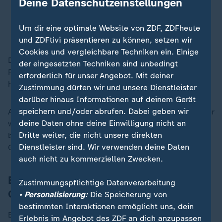
Deine Datenschutzeinstellungen
Vorprüfung der Hinweise begonnen.
Um dir eine optimale Website von ZDF, ZDFheute
Sprecher der Universität Hamburg
und ZDFtivi präsentieren zu können, setzen wir
Cookies und vergleichbare Techniken ein. Einige
Dabei könne auch eine externe wissenschaftliche
der eingesetzten Techniken sind unbedingt
Fachexpertise zur Begutachtung der Hinweise
erforderlich für unser Angebot. Mit deiner
hinzugezogen werden.
Zustimmung dürfen wir und unsere Dienstleister
darüber hinaus Informationen auf deinem Gerät
speichern und/oder abrufen. Dabei geben wir
Auf Grundlage dieses Gutachtens wiederum sowie aller
deine Daten ohne deine Einwilligung nicht an
weiteren vorliegenden Informationen und Unterlagen
Dritte weiter, die nicht unsere direkten
bewerte das Ombudskollegium dann den
Dienstleister sind. Wir verwenden deine Daten
Gesamtsachverhalt.
auch nicht zu kommerziellen Zwecken.
Brosius-Gersdorf hatte selbst
Zustimmungspflichtige Datenverarbeitung
Gutachten in Auftrag gegeben
• Personalisierung:
Die Speicherung von
bestimmten Interaktionen ermöglicht uns, dein
Brosius-Gersdorf und ihr Mann hatten zuvor selbst bei
Erlebnis im Angebot des ZDF an dich anzupassen