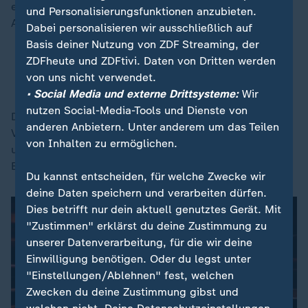
einer Stuttgarter Anwaltskanzlei ein Kurzgutachten in
und Personalisierungsfunktionen anzubieten.
Auftrag gegeben.
Dabei personalisieren wir ausschließlich auf
Basis deiner Nutzung von ZDF Streaming, der
ZDFheute und ZDFtivi. Daten von Dritten werden
Gutachten entlastet Brosius-Gersdorf
von uns nicht verwendet.
Richterwahl: Spahn räumt Versäumnisse ein
• Social Media und externe Drittsysteme:
Wir
nutzen Social-Media-Tools und Dienste von
Dieses kam zu dem vorläufigen Ergebnis, dass der
anderen Anbietern. Unter anderem um das Teilen
Vorwurf wissenschaftlichen Fehlverhaltens gegen sie
von Inhalten zu ermöglichen.
unbegründet sei, wie die Rechtsanwälte in einem
Begleitschreiben erklärten.
Du kannst entscheiden, für welche Zwecke wir
deine Daten speichern und verarbeiten dürfen.
Dies betrifft nur dein aktuell genutztes Gerät. Mit
"Zustimmen" erklärst du deine Zustimmung zu
unserer Datenverarbeitung, für die wir deine
Einwilligung benötigen. Oder du legst unter
"Einstellungen/Ablehnen" fest, welchen
Zwecken du deine Zustimmung gibst und