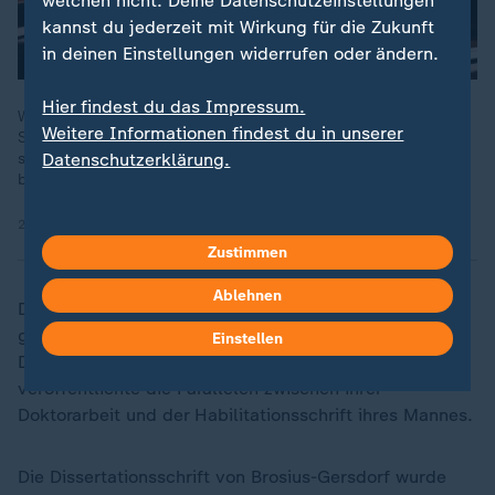
welchen nicht. Deine Datenschutzeinstellungen
kannst du jederzeit mit Wirkung für die Zukunft
in deinen Einstellungen widerrufen oder ändern.
Hier findest du das Impressum.
Wer schürte wann warum Stimmung gegen die Kandidatin der
Weitere Informationen findest du in unserer
SPD für das Richteramt am Bundesverfassungsgericht? Ließen
sich Unions-Mitglieder von rechter Stimmungsmache
Datenschutzerklärung.
beeinflussen?
20.07.2025 | 3:11 min
Zustimmen
Ablehnen
Die Vorwürfe waren unmittelbar vor der am Ende
geplatzten Richterwahl im
Bundestag
laut geworden.
Einstellen
Der österreichische Plagiatssucher Stefan Weber
veröffentlichte die Parallelen zwischen ihrer
Doktorarbeit und der Habilitationsschrift ihres Mannes.
Die Dissertationsschrift von Brosius-Gersdorf wurde