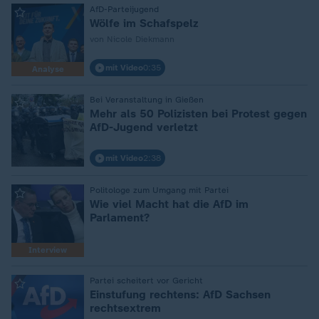
:
AfD-Parteijugend
Wölfe im Schafspelz
von Nicole Diekmann
mit Video
0:35
Analyse
:
Bei Veranstaltung in Gießen
Mehr als 50 Polizisten bei Protest gegen
AfD-Jugend verletzt
mit Video
2:38
:
Politologe zum Umgang mit Partei
Wie viel Macht hat die AfD im
Parlament?
Interview
:
Partei scheitert vor Gericht
Einstufung rechtens: AfD Sachsen
rechtsextrem