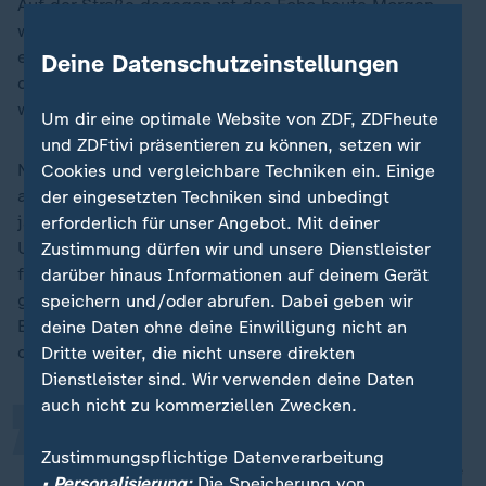
Auf der Straße dagegen ist das Echo heute Morgen
weit weniger dramatisch. Einige sind schockiert, aber
es gibt auch immer wieder Stimmen, die sagen, das
Deine Datenschutzeinstellungen
die AfD für sie die einzige Wahl sei, "damit sich mal
was ändert!".
Um dir eine optimale Website von ZDF, ZDFheute
und ZDFtivi präsentieren zu können, setzen wir
Norbert Emmerich hat heute die Arbeit schon
Cookies und vergleichbare Techniken ein. Einige
aufgenommen: Sitzung des Ältestenrates, der 72-
der eingesetzten Techniken sind unbedingt
jährige ehemalige Bankkaufmann war pünktlich, der
erforderlich für unser Angebot. Mit deiner
Umgang mit der Oberbürgermeisterin "sachlich und
Zustimmung dürfen wir und unsere Dienstleister
freundlich". Gestern Abend aber, da hat es ihn
darüber hinaus Informationen auf deinem Gerät
„
geschmerzt: Zwar bekam er seinen obligatorischen
speichern und/oder abrufen. Dabei geben wir
Blumenstrauß, aber zuvor hatten viele Ratsmitglieder
deine Daten ohne deine Einwilligung nicht an
demonstrativ den Raum verlassen.
Dritte weiter, die nicht unsere direkten
Dienstleister sind. Wir verwenden deine Daten
auch nicht zu kommerziellen Zwecken.
Es gab immer wieder die Aufrufe,
Zustimmungspflichtige Datenverarbeitung
nicht mit uns zu reden, uns nicht die
• Personalisierung:
Die Speicherung von