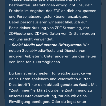
Hand zu geben und daran haben sich
bestimmten Interaktionen ermöglicht uns, dein
leider auch viele gehalten.
Erlebnis im Angebot des ZDF an dich anzupassen
und Personalisierungsfunktionen anzubieten.
Norbert Emmerich (AfD), 2. Bürgermeister von Gelsenkirchen
Dabei personalisieren wir ausschließlich auf
Basis deiner Nutzung von ZDF Streaming, der
Und hofft, dass sich das jetzt ändert.
ZDFheute und ZDFtivi. Daten von Dritten werden
von uns nicht verwendet.
• Social Media und externe Drittsysteme:
Wir
nutzen Social-Media-Tools und Dienste von
anderen Anbietern. Unter anderem um das Teilen
von Inhalten zu ermöglichen.
Du kannst entscheiden, für welche Zwecke wir
deine Daten speichern und verarbeiten dürfen.
Dies betrifft nur dein aktuell genutztes Gerät. Mit
"Zustimmen" erklärst du deine Zustimmung zu
unserer Datenverarbeitung, für die wir deine
Einwilligung benötigen. Oder du legst unter