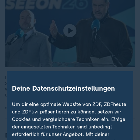
Die CSU-Landesgruppe setzt ihre Klausurtagung im Kloster
Seeon fort. Diskutiert werden neue Impulse um die
Deine Datenschutzeinstellungen
Wirtschaftskrise zu bekämpfen, etwa Steuersenkungen für
Unternehmen.
Um dir eine optimale Website von ZDF, ZDFheute
07.01.2026 | 0:21 min
und ZDFtivi präsentieren zu können, setzen wir
Cookies und vergleichbare Techniken ein. Einige
der eingesetzten Techniken sind unbedingt
Deutsche Umwelthilfe: Von Missbrauch
erforderlich für unser Angebot. Mit deiner