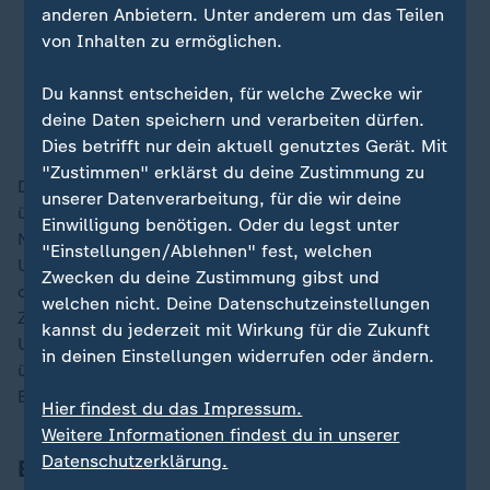
ermöglichen anerkannte
anderen Anbietern. Unter anderem um das Teilen
von Inhalten zu ermöglichen.
Umweltverbände eine wirksame
gerichtliche Kontrolle.
Du kannst entscheiden, für welche Zwecke wir
deine Daten speichern und verarbeiten dürfen.
Cornelia Nicklas, Deutsche Umwelthilfe e.V.
Dies betrifft nur dein aktuell genutztes Gerät. Mit
"Zustimmen" erklärst du deine Zustimmung zu
Das ergebe sich auch daraus, dass die Klagen
unserer Datenverarbeitung, für die wir deine
überdurchschnittlich erfolgreich seien, so Cornelia
Einwilligung benötigen. Oder du legst unter
Nicklas, Bereichsleiterin Recht der Deutschen
"Einstellungen/Ablehnen" fest, welchen
Umwelthilfe. Sie verweist auf einen Monitoringbericht
Zwecken du deine Zustimmung gibst und
des Umweltbundesamts. Der verzeichnet für den
welchen nicht. Deine Datenschutzeinstellungen
Zeitraum 2021 bis 2023 insgesamt 208 Klagen von
kannst du jederzeit mit Wirkung für die Zukunft
Umweltverbänden mit einer Erfolgsquote von knapp
in deinen Einstellungen widerrufen oder ändern.
über 50 Prozent. Deutlich mehr als die allgemeine
Erfolgsquote in verwaltungsgerichtlichen Verfahren.
Hier findest du das Impressum.
Weitere Informationen findest du in unserer
Datenschutzerklärung.
EU-Recht und internationale