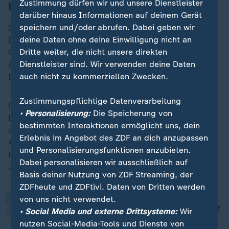
Zustimmung dürfen wir und unsere Dienstleister
kann keine Rede sein
darüber hinaus Informationen auf deinem Gerät
speichern und/oder abrufen. Dabei geben wir
Insbesondere ihre Klagen im Zusammenhang mit
deine Daten ohne deine Einwilligung nicht an
Diesel-Emissionen hatten für Aufsehen und in vielen
Dritte weiter, die nicht unsere direkten
Großstädten auch teilweise für
Fahrverbote
gesorgt.
Dienstleister sind. Wir verwenden deine Daten
Auch an dem Verfahren zum Klimabeschluss des
auch nicht zu kommerziellen Zwecken.
Bundesverfassungsgerichts war die DUH beteiligt.
Zustimmungspflichtige Datenverarbeitung
Die Karlsruher Richter hatten in einer historischen
• Personalisierung:
Die Speicherung von
Entscheidung 2021 festgestellt, dass das damalige
bestimmten Interaktionen ermöglicht uns, dein
deutsche Klimaschutzgesetz nicht ausreichend sei.
„
Erlebnis im Angebot des ZDF an dich anzupassen
Aus Sicht des Vereins ist das kein Missbrauch eines
und Personalisierungsfunktionen anzubieten.
Klagerechts, sondern wirksame Kontrolle durch die
Dabei personalisieren wir ausschließlich auf
Justiz.
Basis deiner Nutzung von ZDF Streaming, der
ZDFheute und ZDFtivi. Daten von Dritten werden
von uns nicht verwendet.
Weil Einzelpersonen Umweltrecht nur
• Social Media und externe Drittsysteme:
Wir
selten einklagen können,
nutzen Social-Media-Tools und Dienste von