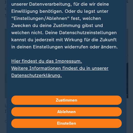
jüngst getöteten US-Soldaten ehren: Sie stammten aus
unserer Datenverarbeitung, für die wir deine
dem Bundesstaat Iowa, dessen Spitzname "Hawkeye
Einwilligung benötigen. Oder du legst unter
State" ist.
"Einstellungen/Ablehnen" fest, welchen
Zwecken du deine Zustimmung gibst und
welchen nicht. Deine Datenschutzeinstellungen
kannst du jederzeit mit Wirkung für die Zukunft
in deinen Einstellungen widerrufen oder ändern.
Hier findest du das Impressum.
Weitere Informationen findest du in unserer
Datenschutzerklärung.
Zustimmen
Laut Pete Hegseth sollen bei der Operation "Hawkeye Strike"
IS-Kämpfer, Infrastruktur und Waffenlager vernichtet werden.
Ablehnen
Quelle: dpa
Einstellen