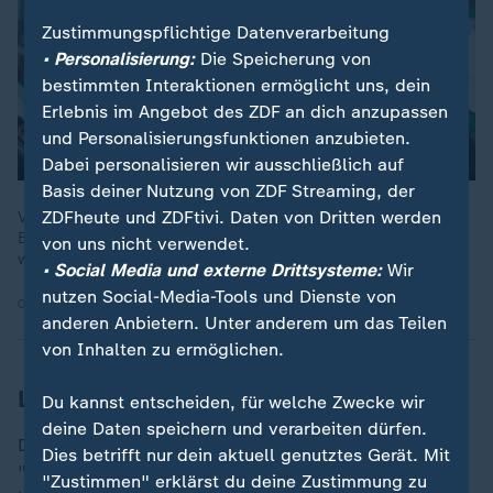
Zustimmungspflichtige Datenverarbeitung
• Personalisierung:
Die Speicherung von
bestimmten Interaktionen ermöglicht uns, dein
Erlebnis im Angebot des ZDF an dich anzupassen
und Personalisierungsfunktionen anzubieten.
Dabei personalisieren wir ausschließlich auf
Basis deiner Nutzung von ZDF Streaming, der
ZDFheute und ZDFtivi. Daten von Dritten werden
Vor einem Jahr beendete eine Offensive nach fast 14 Jahren
Bürgerkrieg die Assad-Herrschaft in Syrien. Doch die Lage ist
von uns nicht verwendet.
weiterhin instabil, viele Orte sind stark zerstört.
• Social Media und externe Drittsysteme:
Wir
nutzen Social-Media-Tools und Dienste von
08.12.2025 | 1:50 min
anderen Anbietern. Unter anderem um das Teilen
von Inhalten zu ermöglichen.
Luftangriffe des US-Militärs
Du kannst entscheiden, für welche Zwecke wir
deine Daten speichern und verarbeiten dürfen.
Das US-Militär nennt den neuen Einsatz gegen den IS
Dies betrifft nur dein aktuell genutztes Gerät. Mit
"Hawkeye Strike". Der Name sollte vermutlich die
"Zustimmen" erklärst du deine Zustimmung zu