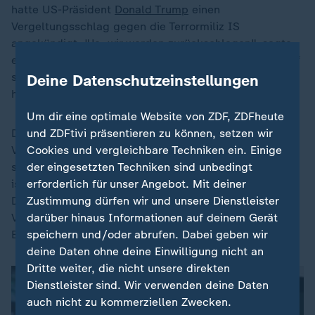
hatte US-Präsident
Donald Trump
einen
Vergeltungsschlag gegen die Terrormiliz IS
angekündigt. "Ja, wir werden zurückschlagen", sagte
er auf die entsprechende Frage eines Journalisten. Auf
seiner Plattform Truth Social schrieb er, es werde sehr
Deine Datenschutzeinstellungen
harte Vergeltungsmaßnahmen geben.
Um dir eine optimale Website von ZDF, ZDFheute
und ZDFtivi präsentieren zu können, setzen wir
Der Angriff am vergangenen Samstag war der erste
Cookies und vergleichbare Techniken ein. Einige
Vorfall dieser Art seit dem Sturz des langjährigen
der eingesetzten Techniken sind unbedingt
syrischen Machthabers Baschar al-Assad durch die
erforderlich für unser Angebot. Mit deiner
islamistische HTS-Miliz und ihre Verbündeten im
Zustimmung dürfen wir und unsere Dienstleister
Dezember vergangenen Jahres. Es ist auch der erste
darüber hinaus Informationen auf deinem Gerät
Vorfall seit der Wiederaufnahme der diplomatischen
speichern und/oder abrufen. Dabei geben wir
Beziehungen zwischen Syrien und den USA.
deine Daten ohne deine Einwilligung nicht an
Dritte weiter, die nicht unsere direkten
Dienstleister sind. Wir verwenden deine Daten
auch nicht zu kommerziellen Zwecken.