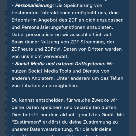
• Personalisierung:
Die Speicherung von
bestimmten Interaktionen ermöglicht uns, dein
ZDFheute:
Angesichts
der knapper werdenden
Erlebnis im Angebot des ZDF an dich anzupassen
finanziellen Ressourcen
, wie kann die UNO weiterhin
und Personalisierungsfunktionen anzubieten.
eine führende Rolle in der
Dabei personalisieren wir ausschließlich auf
Entwicklungszusammenarbeit und bei globalen Krisen
Basis deiner Nutzung von ZDF Streaming, der
spielen?
ZDFheute und ZDFtivi. Daten von Dritten werden
von uns nicht verwendet.
Steiner:
Die Herausforderungen werden immer größer,
• Social Media und externe Drittsysteme:
Wir
die Komplexität wächst auch und gleichzeitig wird die
nutzen Social-Media-Tools und Dienste von
Finanzierung dieser Institutionen, die uns ja die
anderen Anbietern. Unter anderem um das Teilen
Zusammenarbeit international ermöglichen sollen,
von Inhalten zu ermöglichen.
immer knapper. Und vor allem in den letzten Jahren,
vor allem bei der internationalen
Du kannst entscheiden, für welche Zwecke wir
Entwicklungszusammenarbeit - enorme
deine Daten speichern und verarbeiten dürfen.
Mittelkürzungen haben sich abgezeichnet und viele
Dies betrifft nur dein aktuell genutztes Gerät. Mit
Länder kürzen ihre Etats im Augenblick. Ob das jetzt
"Zustimmen" erklärst du deine Zustimmung zu
bei der klassischen Entwicklungszusammenarbeit ist,
unserer Datenverarbeitung, für die wir deine
bei der Klimapolitik. Und das schafft natürlich nicht