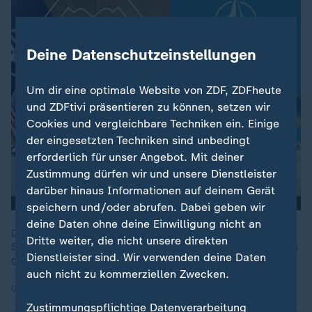
Deine Datenschutzeinstellungen
Um dir eine optimale Website von ZDF, ZDFheute
und ZDFtivi präsentieren zu können, setzen wir
Cookies und vergleichbare Techniken ein. Einige
der eingesetzten Techniken sind unbedingt
erforderlich für unser Angebot. Mit deiner
Zustimmung dürfen wir und unsere Dienstleister
darüber hinaus Informationen auf deinem Gerät
speichern und/oder abrufen. Dabei geben wir
deine Daten ohne deine Einwilligung nicht an
Die Nato: ein politisches und militärisches Bündnis aus 32
Dritte weiter, die nicht unsere direkten
Staaten. Wie sich die Aufgaben und die Größe des Bündnisses
Dienstleister sind. Wir verwenden deine Daten
geändert haben.
auch nicht zu kommerziellen Zwecken.
03.04.2024 | 1:19 min
Zustimmungspflichtige Datenverarbeitung