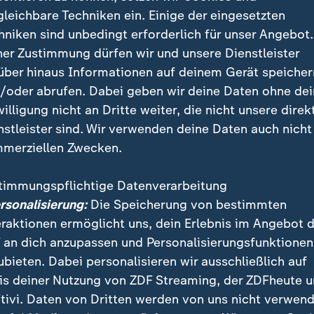
. Andrij ist seit 16 Monaten in Kriegsgefangenschaft.
gleichbare Techniken ein. Einige der eingesetzten
r, die Briefe laufen über das Rote Kreuz. Er werde gu
hniken sind unbedingt erforderlich für unser Angebot.
ner Zustimmung dürfen wir und unsere Dienstleister
über hinaus Informationen auf deinem Gerät speicher
/oder abrufen. Dabei geben wir deine Daten ohne de
riegsgefangener?
willigung nicht an Dritte weiter, die nicht unsere direk
nstleister sind. Wir verwenden deine Daten auch nicht
sgefangener gilt, regelt das Dritte Genfer Abkommen 
merziellen Zwecken.
n Kriegsgefangenen von 1949. Auch Russland und di
n Unterzeichnern. Es ist ein völkerrechtlich binden
timmungspflichtige Datenverarbeitung
n unterschrieben haben. Es regelt, wer ein Kriegsgef
ersonalisierung:
Die Speicherung von bestimmten
e in die Gewalt des Feindes fallen. Das können Soldat
eraktionen ermöglicht uns, dein Erlebnis im Angebot 
änden auch Zivilisten sein.
 an dich anzupassen und Personalisierungsfunktionen
ubieten. Dabei personalisieren wir ausschließlich auf
ne müssen mit Menschlichkeit behandelt werden. Si
is deiner Nutzung von ZDF Streaming, der ZDFheute 
drigung und Zurschaustellung geschützt werden. Eine 
tivi. Daten von Dritten werden von uns nicht verwend
öglich - sie dürfen allerdings nicht in Zellen eingesper