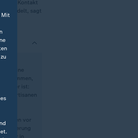
 Er hat Kontakt
t behandelt, sagt
 Mit
n
ine
ten
 zu
zur
e Ukraine
des Abkommen,
angener ist:
en, Partisanen
des
e müssen vor
und
Internierung
et.
rt oder in