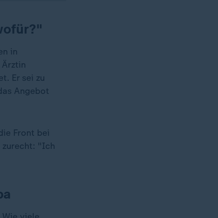
wofür?"
en in
 Ärztin
t. Er sei zu
 das Angebot
ie Front bei
zurecht: "Ich
ba
 Wie viele