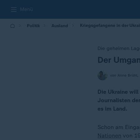
Menü
Kriegsgefangene in der Ukrai
Politik
Ausland
Die geheimen Lage
Der Umgan
:
von Anne Brühl,
Die Ukraine wil
Journalisten de
es im Land.
Schon am Einga
Nationen
von 19