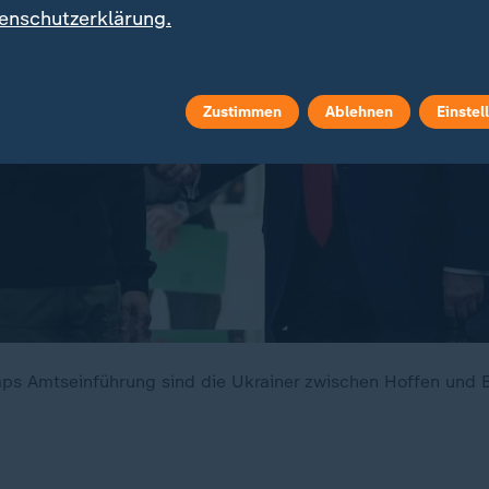
enschutzerklärung.
Zustimmen
Ablehnen
Einstel
ps Amtseinführung sind die Ukrainer zwischen Hoffen und 