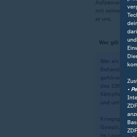
Aufpassern statt
ver
mit seiner Mutte
Tec
er uns.
dei
dar
und
Wer gilt als K
Ein
Die
Wer als Krieg
kom
Behandlung vo
gehören zu de
Zus
das 196 Staate
• P
Kämpfende, di
Int
und unter Umst
ZDF
anz
Kriegsgefange
Bas
Gewalt, Ernie
ZDF
im Lager ist m