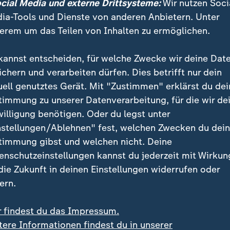
ocial Media und externe Drittsysteme:
Wir nutzen Soci
 gehalten werden. Kriegsgefangene haben das Anrecht
ia-Tools und Dienste von anderen Anbietern. Unter
Behandlung. Über Briefe muss ihnen der Kontakt mit F
erem um das Teilen von Inhalten zu ermöglichen.
glicht werden. Filmaufnahmen sind grundsätzlich nic
e die Gefangenen in ihrer Würde verletzten. Zu ihrem 
kannst entscheiden, für welche Zwecke wir deine Dat
chter von Gefangenen unkenntlich gemacht.
ichern und verarbeiten dürfen. Dies betrifft nur dein
uell genutztes Gerät. Mit "Zustimmen" erklärst du dei
timmung zu unserer Datenverarbeitung, für die wir de
willigung benötigen. Oder du legst unter
ein Blick auf den Krieg in der Gefangenschaft verände
nstellungen/Ablehnen" fest, welchen Zwecken du dei
nicht sagen. Er hofft darauf, bei einem der Gefangene
timmung gibst und welchen nicht. Deine
ber insgesamt ist er pessimistisch: "Ich denke, dass 
enschutzeinstellungen kannst du jederzeit mit Wirkun
 dauern wird."
 die Zukunft in deinen Einstellungen widerrufen oder
ern.
r findest du das Impressum.
tere Informationen findest du in unserer