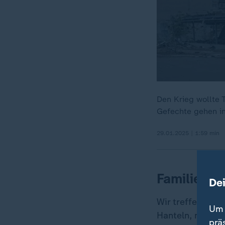
Den Krieg wollte 
Gefechte gehen in
29.01.2025 | 1:59 min
Familienko
De
Wir treffen den
Um 
Hanteln, machen
prä