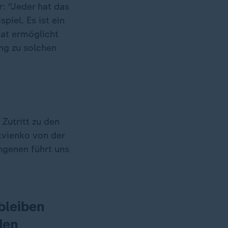
: "Jeder hat das
piel. Es ist ein
nat ermöglicht
ng zu solchen
Zutritt zu den
atvienko von der
ngenen führt uns
bleiben
den