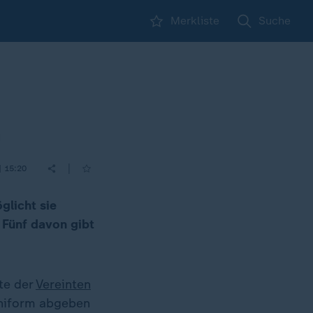
Merkliste
Suche
n
|
| 15:20
glicht sie
 Fünf davon gibt
te der
Vereinten
Uniform abgeben