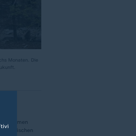
chs Monaten. Die
ukunft.
ene stemmen
tivi
 ukrainischen