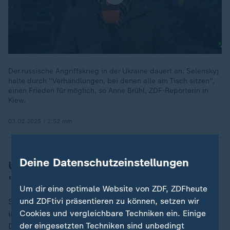
Der russische Angriffskrieg in der Ukraine dauert an. Selenskyj
halte durch "Verhandlungen, bei denen alle am Tisch sitzen",
einen Frieden für möglich, so Anne Brühl, ZDF-Reporterin in
Kiew.
03.02.2025 | 2:52 min
Deine Datenschutzeinstellungen
Ukrainischer Geheimdienst: Sarkisjan
"Verbrecherboss"
Um dir eine optimale Website von ZDF, ZDFheute
und ZDFtivi präsentieren zu können, setzen wir
Sarkisjan wird von der
Ukraine
vorgeworfen,
Russland
Cookies und vergleichbare Techniken ein. Einige
in der ostukrainischen Region Donezk zu unterstützen.
der eingesetzten Techniken sind unbedingt
Der ukrainische Geheimdienst SBU beschrieb den