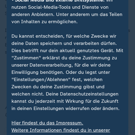
Ukraine gab es zu der Explosion zunächst keine
nutzen Social-Media-Tools und Dienste von
Stellungnahme.
anderen Anbietern. Unter anderem um das Teilen
von Inhalten zu ermöglichen.
Im Dezember bekannte sich die Ukraine zur Tötung des
Du kannst entscheiden, für welche Zwecke wir
russischen Generals Igor Kirillow, der bei einer
deine Daten speichern und verarbeiten dürfen.
Bombenexplosion vor einem Moskauer Wohnhaus
Dies betrifft nur dein aktuell genutztes Gerät. Mit
starb.
"Zustimmen" erklärst du deine Zustimmung zu
unserer Datenverarbeitung, für die wir deine
Nach Attentat auf Kirillow: Anschläge, die auf
Einwilligung benötigen. Oder du legst unter
Kiews Konto gehen
"Einstellungen/Ablehnen" fest, welchen
Tötung hochrangiger Militärs:
Wie Kiew Moskau
Zwecken du deine Zustimmung gibst und
seine Macht demonstriert
welchen nicht. Deine Datenschutzeinstellungen
kannst du jederzeit mit Wirkung für die Zukunft
Aktuelle Meldungen zu Russlands Angriff auf die
in deinen Einstellungen widerrufen oder ändern.
Ukraine finden Sie jederzeit in unserem Liveblog:
Hier findest du das Impressum.
Weitere Informationen findest du in unserer