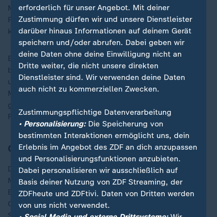
erforderlich für unser Angebot. Mit deiner
Mann im Dezember als "Verbrecherboss" in der
Zustimmung dürfen wir und unsere Dienstleister
Region, die seit 2014 in weiten Teilen von Moskau
darüber hinaus Informationen auf deinem Gerät
kontrolliert wird.
speichern und/oder abrufen. Dabei geben wir
deine Daten ohne deine Einwilligung nicht an
Er stehe offiziell unter Verdacht, "illegalen
Dritte weiter, die nicht unsere direkten
bewaffneten Gruppen" anzugehören und diese zu
Dienstleister sind. Wir verwenden deine Daten
unterstützen. So soll er eine pro-russische
auch nicht zu kommerziellen Zwecken.
Militärformation aus einheimischen Sträflingen
gebildet und den Kauf von Vorräten für die
Zustimmungspflichtige Datenverarbeitung
Fronteinheiten organisiert haben.
• Personalisierung:
Die Speicherung von
bestimmten Interaktionen ermöglicht uns, dein
Große Schäden in Lobby des Gebäudes
Erlebnis im Angebot des ZDF an dich anzupassen
und Personalisierungsfunktionen anzubieten.
Das Apartmenthaus in Moskau liegt am Ufer der
Dabei personalisieren wir ausschließlich auf
Moskwa rund zwölf Kilometer vom Kreml entfernt.
Basis deiner Nutzung von ZDF Streaming, der
Baza, ein Telegram-Kanal mit Kontakten zu Russlands
ZDFheute und ZDFtivi. Daten von Dritten werden
Geheimdiensten, veröffentlichte ein Video, das große
von uns nicht verwendet.
Schäden in der Lobby des Gebäudes zeigt. Aus der
• Social Media und externe Drittsysteme:
Wir