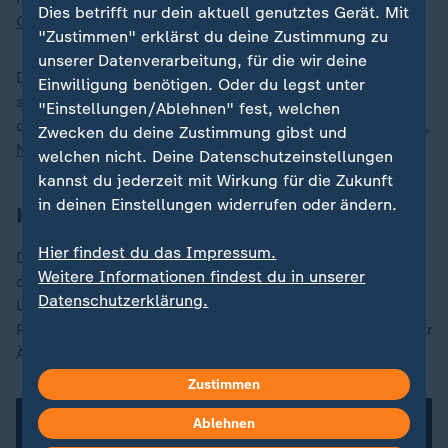
Dies betrifft nur dein aktuell genutztes Gerät. Mit
China
zu konzentrieren.
"Zustimmen" erklärst du deine Zustimmung zu
unserer Datenverarbeitung, für die wir deine
Der 1996 gegründete Sender Radio Free Asia sieht
Einwilligung benötigen. Oder du legst unter
seine Aufgabe darin, unzensierte Berichte aus Ländern
"Einstellungen/Ablehnen" fest, welchen
ohne freie Medien zu liefern, darunter China, Myanmar,
Zwecken du deine Zustimmung gibst und
Nordkorea
und Vietnam.
welchen nicht. Deine Datenschutzeinstellungen
kannst du jederzeit mit Wirkung für die Zukunft
in deinen Einstellungen widerrufen oder ändern.
Kritische Medien Trump Dorn im Auge
Hier findest du das Impressum.
Die Sender verfügen über redaktionelle Vorkehrungen,
Weitere Informationen findest du in unserer
die trotz der Finanzierung durch die US-Regierung ihre
Datenschutzerklärung.
Unabhängigkeit garantieren. Dies sorgt im Lager des
Präsidenten, der seit langem gegen Medien wettert, für
Ärger.
Zustimmen
Ablehnen