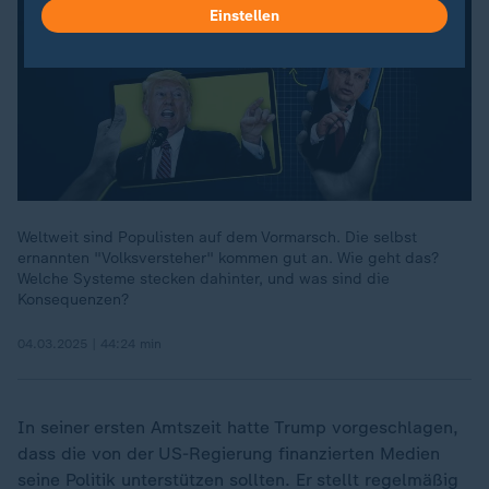
Einstellen
Weltweit sind Populisten auf dem Vormarsch. Die selbst
ernannten "Volksversteher" kommen gut an. Wie geht das?
Welche Systeme stecken dahinter, und was sind die
Konsequenzen?
04.03.2025 | 44:24 min
In seiner ersten Amtszeit hatte Trump vorgeschlagen,
dass die von der US-Regierung finanzierten Medien
seine Politik unterstützen sollten. Er stellt regelmäßig