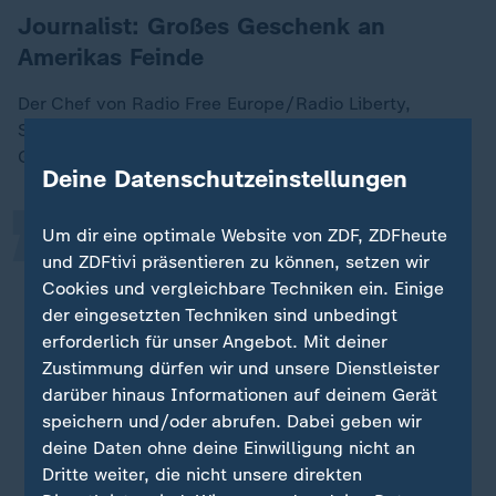
Journalist: Großes Geschenk an
Amerikas Feinde
„
Der Chef von Radio Free Europe/Radio Liberty,
Stephen Capus, nannte die Entscheidung ein "großes
Geschenk an Amerikas Feinde". Er erklärte:
Deine Datenschutzeinstellungen
Um dir eine optimale Website von ZDF, ZDFheute
Die iranischen Ayatollahs, die
und ZDFtivi präsentieren zu können, setzen wir
kommunistischen Führer Chinas und
Cookies und vergleichbare Techniken ein. Einige
die Autokraten in Moskau und Minsk
der eingesetzten Techniken sind unbedingt
können sich über das Verschwinden
erforderlich für unser Angebot. Mit deiner
von RFE/RL nach 75 Jahren nur
Zustimmung dürfen wir und unsere Dienstleister
darüber hinaus Informationen auf deinem Gerät
freuen.
speichern und/oder abrufen. Dabei geben wir
Stephen Capus, Journalist
deine Daten ohne deine Einwilligung nicht an
Dritte weiter, die nicht unsere direkten