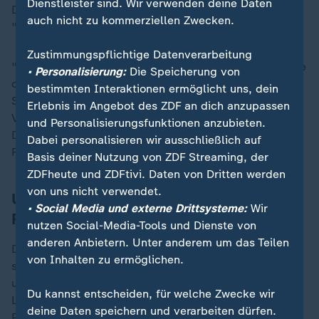
Dienstleister sind. Wir verwenden deine Daten
Die Entscheidung sorge dafür, dass die Gegner
auch nicht zu kommerziellen Zwecken.
"stärker und Amerika schwächer" werde.
Zustimmungspflichtige Datenverarbeitung
"Ich bin zutiefst traurig, dass die traditionsreiche Voice
• Personalisierung:
Die Speicherung von
of America zum ersten Mal seit 83 Jahren zum
bestimmten Interaktionen ermöglicht uns, dein
Schweigen gebracht wird", schrieb der Direktor von
Erlebnis im Angebot des ZDF an dich anzupassen
Voice of America, Michael Abramowitz, auf LinkedIn.
und Personalisierungsfunktionen anzubieten.
Der Sender habe eine wichtige Rolle "im Kampf für
Dabei personalisieren wir ausschließlich auf
Freiheit und Demokratie in der ganzen Welt" gespielt.
Basis deiner Nutzung von ZDF Streaming, der
ZDFheute und ZDFtivi. Daten von Dritten werden
von uns nicht verwendet.
US-Auslandssender mit Fokus auf
• Social Media und externe Drittsysteme:
Wir
Russland und China
nutzen Social-Media-Tools und Dienste von
anderen Anbietern. Unter anderem um das Teilen
Die von den USA finanzierten Auslandssender haben
von Inhalten zu ermöglichen.
sich seit dem Ende des Kalten Krieges neu orientiert
und einen Großteil der auf die neuen demokratischen
Du kannst entscheiden, für welche Zwecke wir
Länder Mittel- und Osteuropas ausgerichteten
deine Daten speichern und verarbeiten dürfen.
Programme aufgegeben, um sich auf
Russland
und