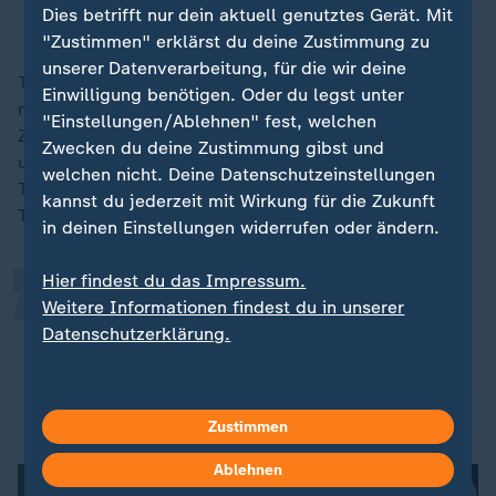
Dies betrifft nur dein aktuell genutztes Gerät. Mit
Sperre unter Druck
"Zustimmen" erklärst du deine Zustimmung zu
unserer Datenverarbeitung, für die wir deine
Trump argumentierte: "Ganz egal, was passiert, man
Einwilligung benötigen. Oder du legst unter
muss ihnen erlauben, ihre besten Spieler einzusetzen".
"Einstellungen/Ablehnen" fest, welchen
Zwei "großartige Athleten" seien zusammengestoßen
„
Zwecken du deine Zustimmung gibst und
und hätten sich ineinander verhakt, interpretierte
welchen nicht. Deine Datenschutzeinstellungen
Trump den Vorfall beim Sechzehntelfinale des US-
kannst du jederzeit mit Wirkung für die Zukunft
Teams gegen Bosnien-Herzegowina.
in deinen Einstellungen widerrufen oder ändern.
Hier findest du das Impressum.
Das war kein Fall, in dem jemand
Weitere Informationen findest du in unserer
zugeschlagen hat, was, wie Sie
Datenschutzerklärung.
wissen, etwas anderes wäre.
US-Präsident Donald Trump über den Vorfall.
Zustimmen
Ablehnen