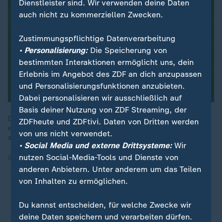
Dienstleister sind. Wir verwenden deine Daten
auch nicht zu kommerziellen Zwecken.
Zustimmungspflichtige Datenverarbeitung
• Personalisierung:
Die Speicherung von
bestimmten Interaktionen ermöglicht uns, dein
Erlebnis im Angebot des ZDF an dich anzupassen
und Personalisierungsfunktionen anzubieten.
Dabei personalisieren wir ausschließlich auf
Basis deiner Nutzung von ZDF Streaming, der
Die Rot-Sperre des US-Amerikaners Folarin Balogun ist nach
ZDFheute und ZDFtivi. Daten von Dritten werden
einem Anruf von Donald Trump bei Gianni Infantino
von uns nicht verwendet.
aufgehoben worden. Die Fußball-Welt ist empört.
• Social Media und externe Drittsysteme:
Wir
nutzen Social-Media-Tools und Dienste von
06.07.2026 | 2:13 min
anderen Anbietern. Unter anderem um das Teilen
von Inhalten zu ermöglichen.
Warum die Rücknahme der Rot-Sperre ein fatales
Du kannst entscheiden, für welche Zwecke wir
Signal ist
deine Daten speichern und verarbeiten dürfen.
"Fall Balogun": FIFA nach aufgehobener Rot-