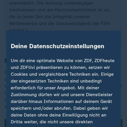
unerheblich. Die Achtung unabhängiger
Institutionen und der Rechtsstaatlichkeit ist es,
die zu jeder Zeit die Integrität unserer
Wettbewerbe und die Glaubwürdigkeit der FIFA
schützt."
Deine Datenschutzeinstellungen
Balogun gegen Belgien spielberechtigt
Um dir eine optimale Website von ZDF, ZDFheute
und ZDFtivi präsentieren zu können, setzen wir
Die FIFA hatte am Sonntag die Rot-Sperre für Balogun
Cookies und vergleichbare Techniken ein. Einige
aufgehoben und zur Bewährung ausgesetzt. Für die
der eingesetzten Techniken sind unbedingt
USA ist der Fall von großer Bedeutung: Am Dienstag (2
erforderlich für unser Angebot. Mit deiner
Uhr/MESZ) tritt das Team des Mitgastgebers im WM-
Zustimmung dürfen wir und unsere Dienstleister
Achtelfinale gegen Belgien an, der für die Mannschaft
darüber hinaus Informationen auf deinem Gerät
wichtige Stürmer wäre nun wieder spielberechtigt.
speichern und/oder abrufen. Dabei geben wir
deine Daten ohne deine Einwilligung nicht an
Dritte weiter, die nicht unsere direkten