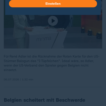
Einstellen
Für René Adler ist die Rücknahme der Roten Karte für den US-
Stürmer Balogun das "I-Tüpfelchen". Ideal wäre, so Adler,
wenn der US-Verband den Spieler gegen Belgien nicht
einsetzt.
06.07.2026 | 1:32 min
Belgien scheitert mit Beschwerde