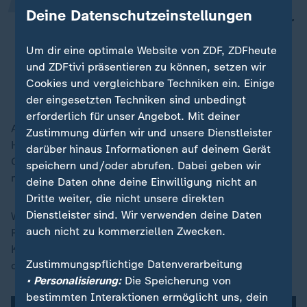
Ihm gilt es, Standards angeblich zu
Deine Datenschutzeinstellungen
setzen, die aber dann tatsächlich nur
noch gemünzt werden würden auf
Um dir eine optimale Website von ZDF, ZDFheute
vornehmlich weiße Männer.
und ZDFtivi präsentieren zu können, setzen wir
Cookies und vergleichbare Techniken ein. Einige
Cathryn Clüver Ashbrook, Politikwissenschaftlerin
der eingesetzten Techniken sind unbedingt
erforderlich für unser Angebot. Mit deiner
Auch die juristische Abteilung der Streitkräfte habe
Zustimmung dürfen wir und unsere Dienstleister
Hegseth entkernt. Die Judge Advocate General's
darüber hinaus Informationen auf deinem Gerät
Corps agieren etwa als Ankläger und Verteidiger in
speichern und/oder abrufen. Dabei geben wir
militärischen Gerichtsverfahren.
deine Daten ohne deine Einwilligung nicht an
Dritte weiter, die nicht unsere direkten
Dienstleister sind. Wir verwenden deine Daten
Wenn der US-Verteidigungsminister ein neues
auch nicht zu kommerziellen Zwecken.
Rechtssystem für das Militär einführte oder die Genfer
Konvention für US-Streitkräfte aussetzen würde, sei
Zustimmungspflichtige Datenverarbeitung
das in der Summe "brandgefährlich", so Ashbrook.
• Personalisierung:
Die Speicherung von
bestimmten Interaktionen ermöglicht uns, dein