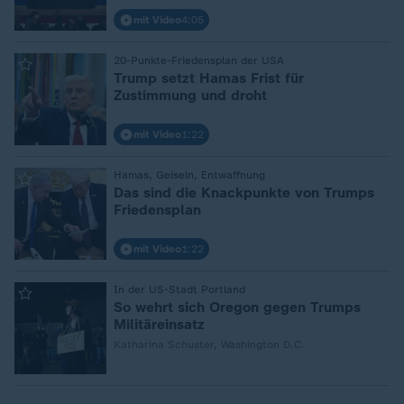
mit Video
4:05
:
20-Punkte-Friedensplan der USA
Trump setzt Hamas Frist für
Zustimmung und droht
mit Video
1:22
:
Hamas, Geiseln, Entwaffnung
Das sind die Knackpunkte von Trumps
Friedensplan
mit Video
1:22
:
In der US-Stadt Portland
So wehrt sich Oregon gegen Trumps
Militäreinsatz
Katharina Schuster, Washington D.C.