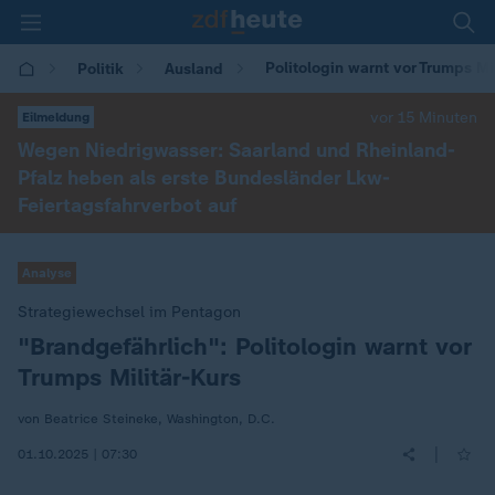
Politologin warnt vor Trumps Mil
Politik
Ausland
vor 15 Minuten
Eilmeldung
Wegen Niedrigwasser: Saarland und Rheinland-
Pfalz heben als erste Bundesländer Lkw-
Feiertagsfahrverbot auf
Analyse
Strategiewechsel im Pentagon
"Brandgefährlich": Politologin warnt vor
:
Trumps Militär-Kurs
von Beatrice Steineke, Washington, D.C.
|
01.10.2025 | 07:30