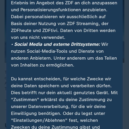
Erlebnis im Angebot des ZDF an dich anzupassen
und Personalisierungsfunktionen anzubieten.
Dabei personalisieren wir ausschließlich auf
Basis deiner Nutzung von ZDF Streaming, der
ZDFheute und ZDFtivi. Daten von Dritten werden
von uns nicht verwendet.
• Social Media und externe Drittsysteme:
Wir
nutzen Social-Media-Tools und Dienste von
anderen Anbietern. Unter anderem um das Teilen
von Inhalten zu ermöglichen.
Trump hat US-Generäle auf einen "Krieg im Innern" gegen
demokratisch regierte Städte eingeschworen. Er wolle die
Du kannst entscheiden, für welche Zwecke wir
Armee auf Linie bringen, so ZDF-Korrespondent Elmar
deine Daten speichern und verarbeiten dürfen.
Theveßen.
Dies betrifft nur dein aktuell genutztes Gerät. Mit
"Zustimmen" erklärst du deine Zustimmung zu
30.09.2025 | 1:45 min
unserer Datenverarbeitung, für die wir deine
Einwilligung benötigen. Oder du legst unter
"Einstellungen/Ablehnen" fest, welchen
US-Militärs zu Überparteilichkeit
Zwecken du deine Zustimmung gibst und