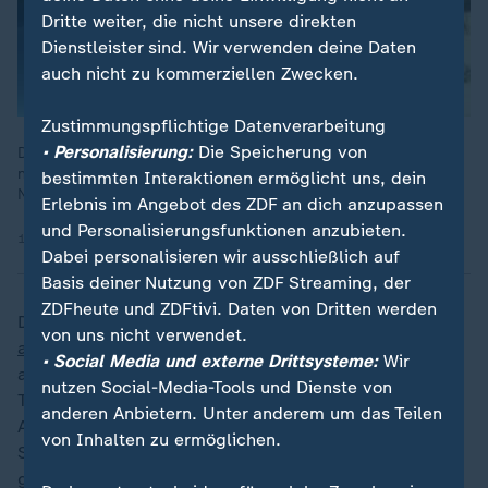
Dritte weiter, die nicht unsere direkten
Dienstleister sind. Wir verwenden deine Daten
auch nicht zu kommerziellen Zwecken.
Zustimmungspflichtige Datenverarbeitung
• Personalisierung:
Die Speicherung von
Die Attentäter von Sydney sollen der Terrororganisation IS
nahegestanden haben, so die Behörden in Australien. Welche
bestimmten Interaktionen ermöglicht uns, dein
Netzwerke der IS weltweit hat – Analyse bei ZDFheute live.
Erlebnis im Angebot des ZDF an dich anzupassen
und Personalisierungsfunktionen anzubieten.
16.12.2025 | 17:02 min
Dabei personalisieren wir ausschließlich auf
Basis deiner Nutzung von ZDF Streaming, der
ZDFheute und ZDFtivi. Daten von Dritten werden
Die Behörden gehen bei der Tat von einem
von uns nicht verwendet.
antisemitischen
Terroranschlag aus. Mittlerweile gilt
• Social Media und externe Drittsysteme:
Wir
als gesichert, dass beide Täter Verbindungen zur
nutzen Social-Media-Tools und Dienste von
Terrororganisation Islamischer Staat (IS) hatten. Im
anderen Anbietern. Unter anderem um das Teilen
Auto des Sohnes wurden laut Behörden mehrere
von Inhalten zu ermöglichen.
Sprengsätze und zwei selbstgemachte IS-Flaggen
gefunden.