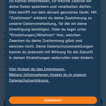
Du kannst entscheiden, für welche Zwecke wir
deine Daten speichern und verarbeiten dürfen.
Australiens Premier: IS-Ideologie hat zu Anschlag
Dies betrifft nur dein aktuell genutztes Gerät. Mit
geführt
"Zustimmen" erklärst du deine Zustimmung zu
unserer Datenverarbeitung, für die wir deine
Einwilligung benötigen. Oder du legst unter
Attentäter schon mal im Visier der
"Einstellungen/Ablehnen" fest, welchen
Behörden
Zwecken du deine Zustimmung gibst und
welchen nicht. Deine Datenschutzeinstellungen
Nach Angaben von Premierminister Anthony Albanese
kannst du jederzeit mit Wirkung für die Zukunft
hatte der Inlandsgeheimdienst den damaligen
in deinen Einstellungen widerrufen oder ändern.
Teenager vor sechs Jahren wegen Verbindungen zu
einer Terrorzelle des IS in Sydney überprüft. In
Hier findest du das Impressum.
australischen Medien wurde die Frage aufgeworfen,
Weitere Informationen findest du in unserer
warum dem Vater 2023 eine Waffenlizenz erteilt
Datenschutzerklärung.
wurde, obwohl der Sohn vorher ins Visier von Anti-
Terror-Ermittlern geraten war.
Zustimmen