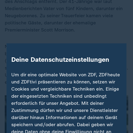
des Anschlags entfernt. Der 41-Jährige war laut
Medienberichten Vater von fünf Kindern, darunter ein
Neugeborenes. Zu seiner Trauerfeier kamen viele
politische Gäste, darunter der ehemalige
Premierminister Scott Morrison.
Noch immer werden 17 Verletzte im Krankenhaus
behandelt. Fünf von ihnen befanden sich am Mittag
Deine Datenschutzeinstellungen
(Ortszeit) in kritischem Zustand, vier davon waren
stabil, wie die lokalen Gesundheitsbehörden mitteilten.
Um dir eine optimale Website von ZDF, ZDFheute
Unklar blieb, ob der überlebende Attentäter dabei
und ZDFtivi präsentieren zu können, setzen wir
eingerechnet wurde.
Cookies und vergleichbare Techniken ein. Einige
der eingesetzten Techniken sind unbedingt
erforderlich für unser Angebot. Mit deiner
Zustimmung dürfen wir und unsere Dienstleister
darüber hinaus Informationen auf deinem Gerät
speichern und/oder abrufen. Dabei geben wir
deine Daten ohne deine Einwilligung nicht an