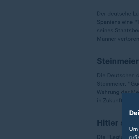
Der deutsche Lu
Spaniens eine "
seines Staatsbe
Männer verloren
Steinmeier
Die Deutschen d
Steinmeier. "Gue
Wahrung der Men
in Zukunft."
De
Hitler sch
Um 
Die "Legion Con
prä