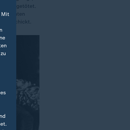
schen getötet.
es rechten
 Mit
en geschickt.
n
ine
ten
 zu
des
und
et.