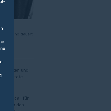
al-
en
h heute
ufarbeitung dauert
ne
ine
ne
 Entsetzen und
g
 gerichtete
"Guernica" für
ßen sich das