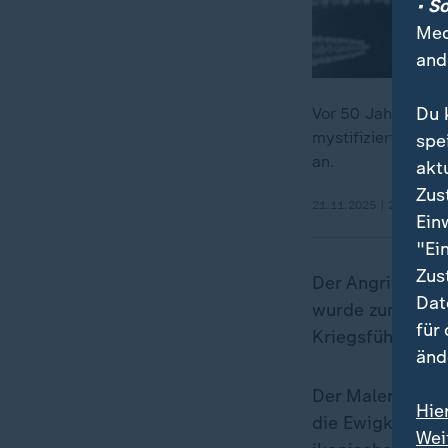
• S
Med
and
Du 
Vor 50 Jahren sta
mystifiziert, doch
spe
an.
akt
Zus
21.11.2025 | 2:19 min
Ein
"Ei
Zus
Der Angriff auf 
Dat
wurde zum Symbo
für
Kriegsführung.
änd
Der Maler Pablo
Hie
die Ewigkeit fes
Wei