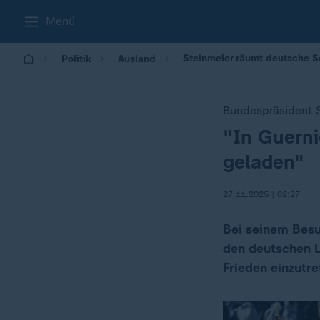
Menü
Steinmeier räumt deutsche Sc
Politik
Ausland
Bundespräsident S
"In Guern
:
geladen"
27.11.2025 | 02:27
Bei seinem Besu
den deutschen L
Frieden einzutre