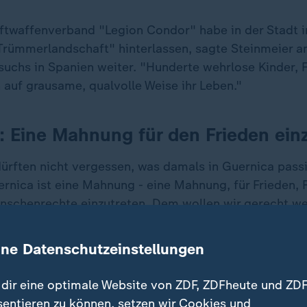
ftwaffenverband "Legion Condor" habe in der Stadt 
Trümmerlandschaft" hinterlassen, sagte Steinmeier a
suchs in Spanien weiter. "Hunderte wehrlose Kinder, 
 auf grausame, qualvolle Weise ihr Leben."
: Eine Mahnung für den Frieden ein
ürften nicht vergessen, was damals in Guernica passi
rnica ist eine Mahnung - eine Mahnung, für Frieden, F
schenrechte einzutreten. Dem wollen wir gerecht we
ine Datenschutzeinstellungen
ickte Bomber nach Spanien
dir eine optimale Website von ZDF, ZDFheute und ZDF
dor" hatte Guernica am 26. April 1937 in Schutt und
sentieren zu können, setzen wir Cookies und