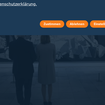
-Kriegs-Gemälde am Mittwoch im Museum Reina Sofía
enschutzerklärung.
Zustimmen
Ablehnen
Einstel