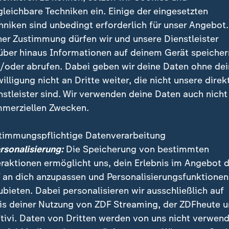
riff im Spanischen Bürgerkrieg wurden Hunderte Men
gleichbare Techniken ein. Einige der eingesetzten
tte die Jagdflugzeuge und Bomber zur Unterstützung d
hniken sind unbedingt erforderlich für unser Angebot.
 und späteren Diktators Francisco Franco nach Spani
ner Zustimmung dürfen wir und unsere Dienstleister
über hinaus Informationen auf deinem Gerät speicher
/oder abrufen. Dabei geben wir deine Daten ohne de
willigung nicht an Dritte weiter, die nicht unsere direk
nstleister sind. Wir verwenden deine Daten auch nicht
merziellen Zwecken.
timmungspflichtige Datenverarbeitung
ersonalisierung:
Die Speicherung von bestimmten
eraktionen ermöglicht uns, dein Erlebnis im Angebot 
 an dich anzupassen und Personalisierungsfunktionen
ubieten. Dabei personalisieren wir ausschließlich auf
is deiner Nutzung von ZDF Streaming, der ZDFheute 
tivi. Daten von Dritten werden von uns nicht verwend