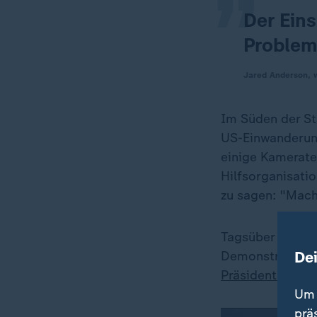
Der Ein
Problem 
Jared Anderson, w
Im Süden der St
US-Einwanderun
einige Kamerate
Hilfsorganisati
zu sagen: "Mach
Tagsüber passie
De
Demonstrierende
Präsident Dona
Um 
prä