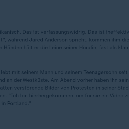
kanisch. Das ist verfassungswidrig. Das ist ineffekti
tät", während Jared Anderson spricht, kommen ihm die
n Händen hält er die Leine seiner Hündin, fast als kla
lebt mit seinem Mann und seinem Teenagersohn seit 
and an der Westküste. Am Abend vorher haben ihn sein
hätten verstörende Bilder von Protesten in seiner Sta
n. "Ich bin hierhergekommen, um für sie ein Video zu
in Portland."