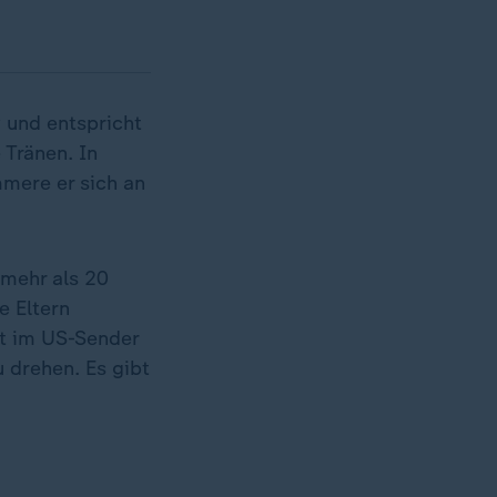
v und entspricht
 Tränen. In
mmere er sich an
mehr als 20
e Eltern
dt im US-Sender
 drehen. Es gibt