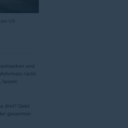
 der US-
 Gasmasken und
Mehrmals rückt
 lassen
da drin? Gebt
 der gesamten