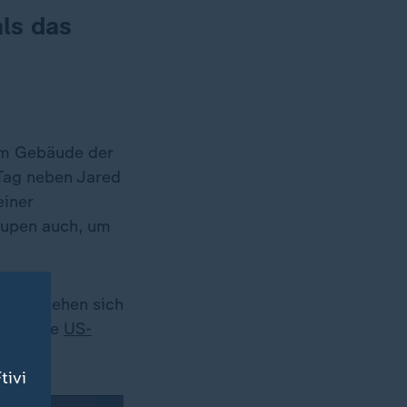
als das
nem Gebäude der
Tag neben Jared
einer
 hupen auch, um
Dann stehen sich
der, die
US-
n.
tivi