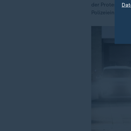
der Protestiere
Dat
Polizeieinheiten.