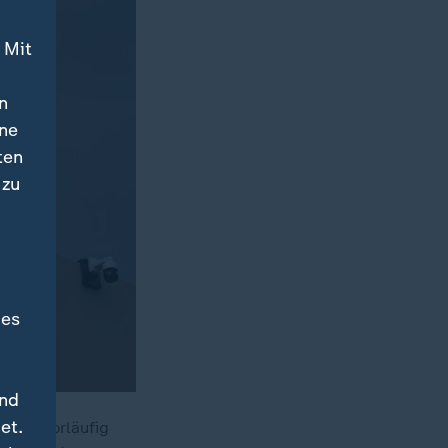
 Mit
n
ine
ten
 zu
des
und
et.
tland vorläufig