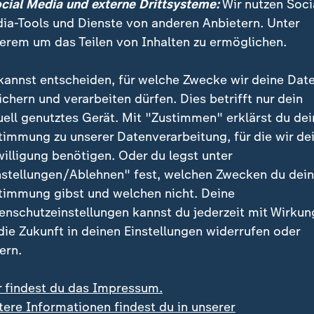
ssen will der US-Präsident Nationalgardisten auch in Chica
ocial Media und externe Drittsysteme:
Wir nutzen Soci
ia-Tools und Dienste von anderen Anbietern. Unter
erem um das Teilen von Inhalten zu ermöglichen.
kannst entscheiden, für welche Zwecke wir deine Dat
und Festnahmen bei Protesten in P
ichern und verarbeiten dürfen. Dies betrifft nur dein
uell genutztes Gerät. Mit "Zustimmen" erklärst du dei
d kommt eine Mischung aus verschiedenen Gruppen 
timmung zu unserer Datenverarbeitung, für die wir de
n - in einem Viertel mit Industriegebäuden und
willigung benötigen. Oder du legst unter
ern. In einem Bürofenster hängt ein Schild: "Bitte k
nstellungen/Ablehnen" fest, welchen Zwecken du dei
g. Wir sind eine gemeinnützige Organisation. Wir ste
timmung gibst und welchen nicht. Deine
ICE-Gebäude. Wir glauben, dass jeder ein Zuhause ve
enschutzeinstellungen kannst du jederzeit mit Wirkun
 die Zukunft in deinen Einstellungen widerrufen oder
ch Oregon gegen Trumps Militäreinsatz
ern.
vergangenen Nächten zeigen den Einsatz von Tränen
r findest du das Impressum.
n durch Bundesbeamte. Lautstarke Provokationen a
tere Informationen findest du in unserer