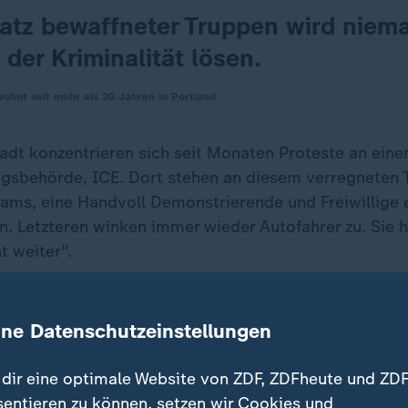
satz bewaffneter Truppen wird niem
der Kriminalität lösen.
ohnt seit mehr als 20 Jahren in Portland
adt konzentrieren sich seit Monaten Proteste an ei
gsbehörde, ICE. Dort stehen an diesem verregneten 
ams, eine Handvoll Demonstrierende und Freiwillige 
on. Letzteren winken immer wieder Autofahrer zu. Sie
t weiter".
rt mehr nicht. Abends kochen die Spannungen hoch. 
ine Datenschutzeinstellungen
 und ICE-Agenten gegenüber. Dann entstehen die Bil
ld Trump
zum Anlass nimmt, um das Militär zu schicke
dir eine optimale Website von ZDF, ZDFheute und ZDF
sentieren zu können, setzen wir Cookies und