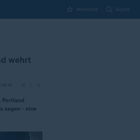
Merkliste
Suche
nd wehrt
|
| 08:22
, Portland
u sagen - eine