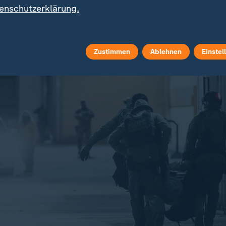
nden. Es gab mehrere Festnahmen - auch durch lokale
enschutzerklärung.
Zustimmen
Ablehnen
Einstel