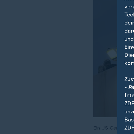
ver
Tec
dei
dar
und
Ein
Die
kom
Zus
• P
Int
ZDF
anz
Bas
ZDF
Ein US-Gericht ha