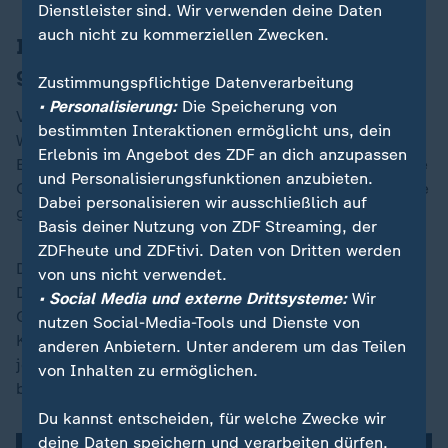
Dienstleister sind. Wir verwenden deine Daten
auch nicht zu kommerziellen Zwecken.
Italien hatte Auslieferung zunächst
gestoppt
Zustimmungspflichtige Datenverarbeitung
• Personalisierung:
Die Speicherung von
Vor dem Beschluss des Kassationshofs hatte es über
bestimmten Interaktionen ermöglicht uns, dein
Wochen hinweg ein juristisches Hin und Her gegeben.
Erlebnis im Angebot des ZDF an dich anzupassen
Eine erste Erlaubnis zur Auslieferung hatte das oberste
und Personalisierungsfunktionen anzubieten.
Gericht wegen Verfahrensfehlern auf italienischer Seite
Dabei personalisieren wir ausschließlich auf
gestoppt.
Basis deiner Nutzung von ZDF Streaming, der
ZDFheute und ZDFtivi. Daten von Dritten werden
Dieses Mal bestätigte es die Entscheidung jedoch.
von uns nicht verwendet.
Denkbar wäre, dass der Fall vor dem Europäischen
• Social Media und externe Drittsysteme:
Wir
Gerichtshof für Menschenrechte in Straßburg landet.
nutzen Social-Media-Tools und Dienste von
K.'s Anwalt sagte der Deutschen Presse-Agentur
anderen Anbietern. Unter anderem um das Teilen
jedoch, er werde diesen Weg "wahrscheinlich nicht"
von Inhalten zu ermöglichen.
beschreiten.
Du kannst entscheiden, für welche Zwecke wir
deine Daten speichern und verarbeiten dürfen.