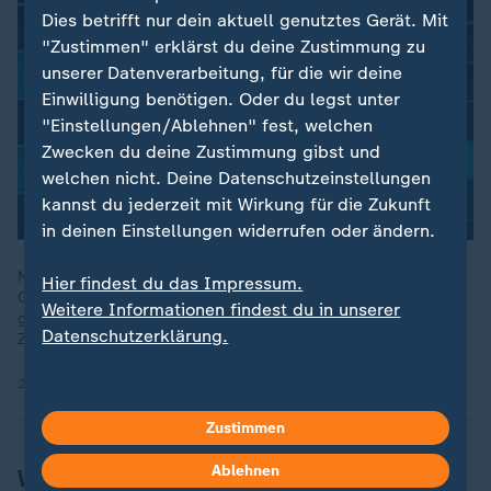
Dies betrifft nur dein aktuell genutztes Gerät. Mit
"Zustimmen" erklärst du deine Zustimmung zu
unserer Datenverarbeitung, für die wir deine
Einwilligung benötigen. Oder du legst unter
"Einstellungen/Ablehnen" fest, welchen
Zwecken du deine Zustimmung gibst und
welchen nicht. Deine Datenschutzeinstellungen
kannst du jederzeit mit Wirkung für die Zukunft
in deinen Einstellungen widerrufen oder ändern.
Nach der Festnahme eines Ukrainers in Italien spreche das
Hier findest du das Impressum.
Gesamtbild dafür, dass der Mann im Namen seines Landes
Weitere Informationen findest du in unserer
gehandelt habe, so ZDF-Rechtsexpertin Sarah Tacke bei
Datenschutzerklärung.
ZDFheute live.
21.08.2025 | 10:54 min
Zustimmen
Ablehnen
Weiterer Verdächtiger war in Polen in