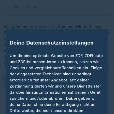
17.10.2025 | 2:39 min
Festgenommen wurde er im Sommer während eines
Familienurlaubs an der Adria. K. bestreitet die Vorwürfe
bis heute. Zwischenzeitlich war er wegen vermeintlich
Deine Datenschutzeinstellungen
schlechter Behandlung im Hungerstreik. Der
„
Kassationshof wird seine Entscheidung erst später
Um dir eine optimale Website von ZDF, ZDFheute
schriftlich begründen. Der italienische Anwalt des
und ZDFtivi präsentieren zu können, setzen wir
Ukrainers, Nicola Canestrini, sagte zu der Auslieferung:
Cookies und vergleichbare Techniken ein. Einige
der eingesetzten Techniken sind unbedingt
erforderlich für unser Angebot. Mit deiner
So groß die Enttäuschung auch ist:
Zustimmung dürfen wir und unsere Dienstleister
Ich vertraue auf einen Freispruch in
darüber hinaus Informationen auf deinem Gerät
Deutschland.
speichern und/oder abrufen. Dabei geben wir
deine Daten ohne deine Einwilligung nicht an
Nicola Canestrini, Anwalt
Dritte weiter, die nicht unsere direkten