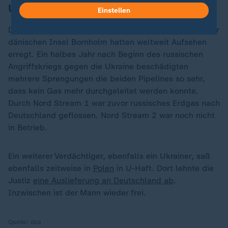
Untersuchungshaft
Einstellen
Die Anschläge auf die Nord-Stream-Leitungen nahe der
dänischen Insel Bornholm hatten weltweit Aufsehen
erregt. Ein halbes Jahr nach Beginn des russischen
Angriffskriegs gegen die Ukraine beschädigten
mehrere Sprengungen die beiden Pipelines so sehr,
dass kein Gas mehr durchgeleitet werden konnte.
Durch Nord Stream 1 war zuvor russisches Erdgas nach
Deutschland geflossen. Nord Stream 2 war noch nicht
in Betrieb.
Ein weiterer Verdächtiger, ebenfalls ein Ukrainer, saß
ebenfalls zeitweise in
Polen
in U-Haft. Dort lehnte die
Justiz
eine Auslieferung an Deutschland ab
.
Inzwischen ist der Mann wieder frei.
Quelle:
dpa