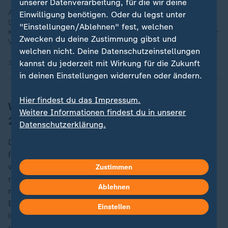
unserer Datenverarbeitung, für die wir deine
Auf der Jahreskonferenz zur Lebensmittelsicherheit in
Einwilligung benötigen. Oder du legst unter
Deutschland diskutierten Experten über Risiken der
"Einstellungen/Ablehnen" fest, welchen
Keimbildung beim Warmhalten von Speisen und Wege für mehr
Zwecken du deine Zustimmung gibst und
Verbraucherschutz.
welchen nicht. Deine Datenschutzeinstellungen
kannst du jederzeit mit Wirkung für die Zukunft
24.11.2025 | 1:42 min
in deinen Einstellungen widerrufen oder ändern.
Hier findest du das Impressum.
Wegen Listerienkeimen: Betrieb bereits
Weitere Informationen findest du in unserer
2019 geschlossen
Datenschutzerklärung.
Die Firma Wilke in Twistetal (Landkreis Waldeck-
Frankenberg) war im Oktober 2019 geschlossen
worden, nachdem in ihrer Wurst Listerienkeime
Zustimmen
nachgewiesen worden waren. 37 Menschen sollen
Ablehnen
nach dem Verzehr der verunreinigten Produkte des
Betriebs eine Listeriose entwickelt haben. Bei elf von
Einstellen
ihnen soll die Infektion zumindest mitursächlich für
deren Tod gewesen sein. Die Keime können bei