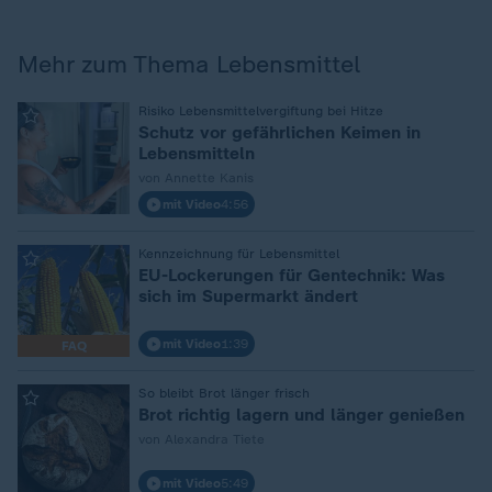
Mehr zum Thema Lebensmittel
:
Risiko Lebensmittelvergiftung bei Hitze
Schutz vor gefährlichen Keimen in
Lebensmitteln
von Annette Kanis
mit Video
4:56
:
Kennzeichnung für Lebensmittel
EU-Lockerungen für Gentechnik: Was
sich im Supermarkt ändert
mit Video
1:39
FAQ
:
So bleibt Brot länger frisch
Brot richtig lagern und länger genießen
von Alexandra Tiete
mit Video
5:49