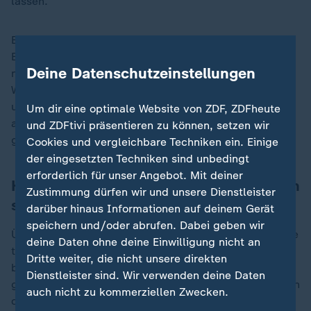
lassen.
Bereits durch die gesamte bauliche Situation des
Betriebs, den die Staatsanwaltschaft nicht namentlich
Deine Datenschutzeinstellungen
nennt, durch Feuchtigkeit und eine fehlende Schwarz-
Weiß-Trennung, also die fehlende Trennung reiner und
unreiner Bereiche der Produktion, hätten sich Listerien
Um dir eine optimale Website von ZDF, ZDFheute
ansiedeln und verbreiten können. Außerdem habe es
und ZDFtivi präsentieren zu können, setzen wir
gravierende Reinigungsmissstände gegeben.
Cookies und vergleichbare Techniken ein. Einige
der eingesetzten Techniken sind unbedingt
erforderlich für unser Angebot. Mit deiner
Haltbarkeitsdatum soll gefälscht worden
Zustimmung dürfen wir und unsere Dienstleister
sein
darüber hinaus Informationen auf deinem Gerät
speichern und/oder abrufen. Dabei geben wir
Überdies sollen die Beschuldigten der Anklage zufolge
deine Daten ohne deine Einwilligung nicht an
teilweise verdorbene Ware aufbereitet
Dritte weiter, die nicht unsere direkten
beziehungsweise überlagerte Ware mit einem
Dienstleister sind. Wir verwenden deine Daten
gefälschten Mindesthaltbarkeitsdatum versehen und in
auch nicht zu kommerziellen Zwecken.
den Handel gebracht haben, um dem finanziell