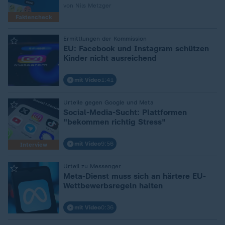
von Nils Metzger
Faktencheck
:
Ermittlungen der Kommission
EU: Facebook und Instagram schützen
Kinder nicht ausreichend
mit Video
1:41
:
Urteile gegen Google und Meta
Social-Media-Sucht: Plattformen
"bekommen richtig Stress"
mit Video
9:56
Interview
:
Urteil zu Messenger
Meta-Dienst muss sich an härtere EU-
Wettbewerbsregeln halten
mit Video
0:36