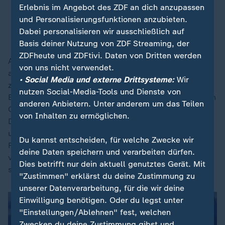
Erlebnis im Angebot des ZDF an dich anzupassen
und Personalisierungsfunktionen anzubieten.
Start der Meta-KI in Deutschland: Was hinter dem
Dabei personalisieren wir ausschließlich auf
neuen Ring bei WhatsApp steckt
Basis deiner Nutzung von ZDF Streaming, der
ZDFheute und ZDFtivi. Daten von Dritten werden
Auch die deutsche Datenschutzbehörde BfDI schreibt
von uns nicht verwendet.
auf ihrer
Webseite
, die Meta-KI lese keine Chats
• Social Media und externe Drittsysteme:
Wir
zwischen Nutzern mit und verweist auf gesetzliche
nutzen Social-Media-Tools und Dienste von
Bestimmungen: "Inhalt und die näheren Umstände von
anderen Anbietern. Unter anderem um das Teilen
Chats zwischen Nutzerinnen und Nutzern von TK-
von Inhalten zu ermöglichen.
Diensten
(Telekommunikationsdiensten, Anm. d. Red.)
unterliegen dem besonderen Schutz des
Du kannst entscheiden, für welche Zwecke wir
Fernmeldegeheimnisses, das im Grundgesetz
deine Daten speichern und verarbeiten dürfen.
verankert ist", heißt es. Ein Verstoß dagegen sei
Dies betrifft nur dein aktuell genutztes Gerät. Mit
strafbar.
"Zustimmen" erklärst du deine Zustimmung zu
unserer Datenverarbeitung, für die wir deine
Einwilligung benötigen. Oder du legst unter
"Einstellungen/Ablehnen" fest, welchen
Zwecken du deine Zustimmung gibst und