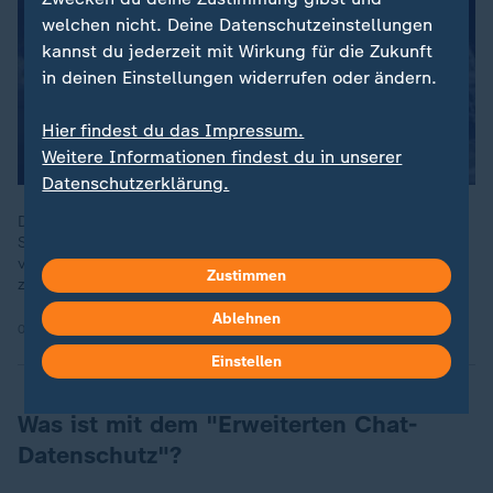
welchen nicht. Deine Datenschutzeinstellungen
kannst du jederzeit mit Wirkung für die Zukunft
in deinen Einstellungen widerrufen oder ändern.
Hier findest du das Impressum.
Weitere Informationen findest du in unserer
Datenschutzerklärung.
Die EU droht dem US-Konzern Meta mit Zwangsmaßnahmen.
Sie wirft ihm vor, auf WhatsApp gegen Wettbewerbsregeln zu
verstoßen, weil er dort nur seine eigene künstliche Intelligenz
Zustimmen
zulässt.
Ablehnen
09.02.2026 | 0:37 min
Einstellen
Was ist mit dem "Erweiterten Chat-
Datenschutz"?