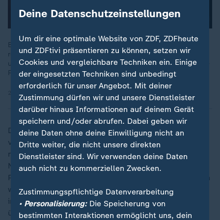
Deine Datenschutzeinstellungen
Um dir eine optimale Website von ZDF, ZDFheute
Bundesbildungsministerin Prien will auch Messenger
und ZDFtivi präsentieren zu können, setzen wir
regulieren. Der Deutsche Lehrerverband hält ein Verbot für
Cookies und vergleichbare Techniken ein. Einige
unrealistisch. Anlass der Debatte sind Probleme wie Mobbing-
Fälle in Klassenchats.
der eingesetzten Techniken sind unbedingt
erforderlich für unser Angebot. Mit deiner
20.03.2026 | 0:31 min
Zustimmung dürfen wir und unsere Dienstleister
darüber hinaus Informationen auf deinem Gerät
speichern und/oder abrufen. Dabei geben wir
Das gilt auch für die Meta-KI, die bereits im
deine Daten ohne deine Einwilligung nicht an
vergangenen Jahr bei WhatsApp eingeführt wurde -
Dritte weiter, die nicht unsere direkten
nicht "ab Samstag", wie es im Kettenbrief heißt. "Nur
Dienstleister sind. Wir verwenden deine Daten
Nachrichten, in denen Meta AI erwähnt wird oder die
auch nicht zu kommerziellen Zwecken.
Personen mit Meta AI teilen, können von Meta gelesen
werden",
heißt es dazu von WhatsApp
. Das gelte auch
Zustimmungspflichtige Datenverarbeitung
in Gruppenchats. Abschalten lässt sich die Meta-KI
• Personalisierung:
Die Speicherung von
übrigens nicht - nur ignorieren.
bestimmten Interaktionen ermöglicht uns, dein