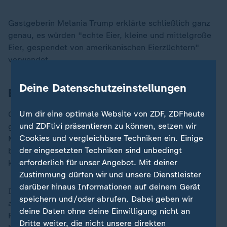
Gastgeberin Melania Trump erklärte schließlich ganz
genau, es würden "echte Eier, kleine und mittelgroße
Eier, gespendet von amerikanischen Eierzüchtern"
verwendet.
Deine Datenschutzeinstellungen
Eier weiter knapp und teuer
Um dir eine optimale Website von ZDF, ZDFheute
Obwohl sich Trump häufig dafür lobt, dass er es
und ZDFtivi präsentieren zu können, setzen wir
geschafft habe, den durch Vogelgrippe ausgelösten
Cookies und vergleichbare Techniken ein. Einige
Mangel und die hohen Preise in den Griff zu
der eingesetzten Techniken sind unbedingt
bekommen, sind Eier in den Supermärkten weiter
erforderlich für unser Angebot. Mit deiner
knapp - und bleiben teuer.
Zustimmung dürfen wir und unsere Dienstleister
darüber hinaus Informationen auf deinem Gerät
Im März kletterte der Supermarktpreis laut Statistik
speichern und/oder abrufen. Dabei geben wir
auf 6,23 Dollar für ein Dutzend Eier. Über vielen
deine Daten ohne deine Einwilligung nicht an
Regalen hängt der Hinweis, dass der Verkauf auf ein
Dritte weiter, die nicht unsere direkten