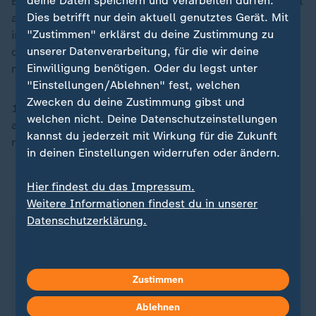
deine Daten speichern und verarbeiten dürfen.
Begonnen hat die Tradition des "Ostereierrollens" einst
Dies betrifft nur dein aktuell genutztes Gerät. Mit
auf dem Kapitolshügel in den 1870er Jahren. Als es
"Zustimmen" erklärst du deine Zustimmung zu
immer mehr Kinder wurden, die Eier und sich selbst
unserer Datenverarbeitung, für die wir deine
den Hügel runterrollten, und die Anlage Schaden
Einwilligung benötigen. Oder du legst unter
nahm, wurde der Spaß vom Kongress verboten.
"Einstellungen/Ablehnen" fest, welchen
Zwecken du deine Zustimmung gibst und
1878 erlaubte Präsident Rutherford Hayes dann, dass
welchen nicht. Deine Datenschutzeinstellungen
alle Kinder an Ostern im Weißen Haus ihre Ostereier
kannst du jederzeit mit Wirkung für die Zukunft
rollen dürfen.
in deinen Einstellungen widerrufen oder ändern.
Hier findest du das Impressum.
ZDFheute auf WhatsApp
Weitere Informationen findest du in unserer
Datenschutzerklärung.
Zustimmen
Ablehnen