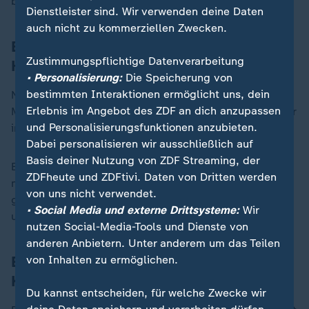
bis drei Packungen begrenzt sei.
Dienstleister sind. Wir verwenden deine Daten
auch nicht zu kommerziellen Zwecken.
Big-Tech ist im Garten des Weißen
Zustimmungspflichtige Datenverarbeitung
Hauses dabei
• Personalisierung:
Die Speicherung von
bestimmten Interaktionen ermöglicht uns, dein
Neben dem Eierrollen gab es nach Angaben von
Erlebnis im Angebot des ZDF an dich anzupassen
Melania Trump noch viele andere Aktivitäten für Kinder
und Personalisierungsfunktionen anzubieten.
im Garten auf der Südseite des Weißen Hauses.
Dabei personalisieren wir ausschließlich auf
Basis deiner Nutzung von ZDF Streaming, der
Einige davon werden von den großen Techfirmen
ZDFheute und ZDFtivi. Daten von Dritten werden
mitfinanziert, etwa ein Lesebereich, der von Amazon
von uns nicht verwendet.
gesponsert wird, eine KI-Foto-Gelegenheit dank Meta
• Social Media und externe Drittsysteme:
Wir
und eine Bühne, die von Youtube gesponsort wird.
nutzen Social-Media-Tools und Dienste von
anderen Anbietern. Unter anderem um das Teilen
Eierroll-Tradition begann einst auf dem
von Inhalten zu ermöglichen.
Kapitolshügel
Du kannst entscheiden, für welche Zwecke wir