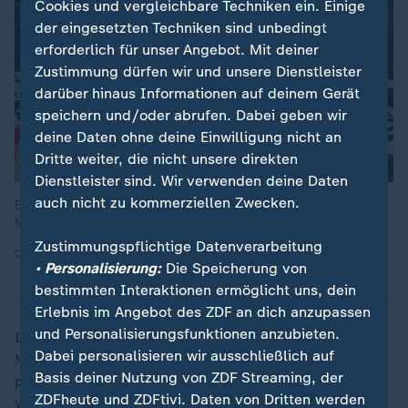
Cookies und vergleichbare Techniken ein. Einige
der eingesetzten Techniken sind unbedingt
erforderlich für unser Angebot. Mit deiner
Zustimmung dürfen wir und unsere Dienstleister
darüber hinaus Informationen auf deinem Gerät
speichern und/oder abrufen. Dabei geben wir
deine Daten ohne deine Einwilligung nicht an
Dritte weiter, die nicht unsere direkten
Dienstleister sind. Wir verwenden deine Daten
auch nicht zu kommerziellen Zwecken.
Blick in das Büro in Lissabon: In kurzer Zeit sollen Content-
Moderatoren TikTok-Videos überprüfen.
Zustimmungspflichtige Datenverarbeitung
Quelle: Tell me why
• Personalisierung:
Die Speicherung von
bestimmten Interaktionen ermöglicht uns, dein
Erlebnis im Angebot des ZDF an dich anzupassen
und Personalisierungsfunktionen anzubieten.
Im Sekundentakt tauchen bei den Content-
Dabei personalisieren wir ausschließlich auf
Moderatoren neue Inhalte auf den Bildschirmen auf:
Basis deiner Nutzung von ZDF Streaming, der
pornographische Bilder, ein Mädchen, das sich selbst
ZDFheute und ZDFtivi. Daten von Dritten werden
verletzt hat, und eines, das nicht mehr essen will.