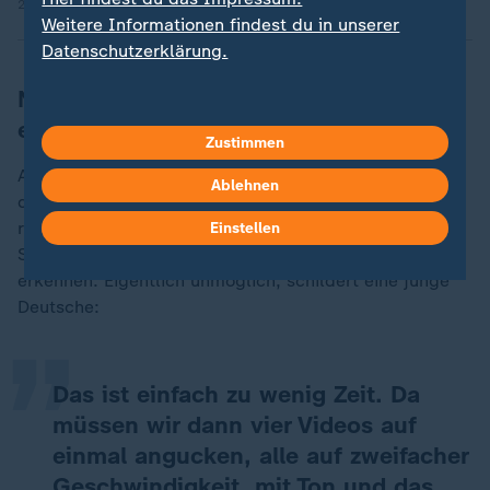
29.04.2026 | 1:41 min
Weitere Informationen findest du in unserer
Datenschutzerklärung.
Nur Sekunden, um versteckte Codes zu
entdecken
Zustimmen
Auf vielen Postings finden sich versteckte Codes: 88,
Ablehnen
die Zahlenfolge für "Heil Hitler", oder das
rechtsextreme White-Power-Zeichen. Auch diese
Einstellen
„
Symbole müssen die Mitarbeiter in Sekunden
erkennen. Eigentlich unmöglich, schildert eine junge
Deutsche:
Das ist einfach zu wenig Zeit. Da
müssen wir dann vier Videos auf
einmal angucken, alle auf zweifacher
Geschwindigkeit, mit Ton und das