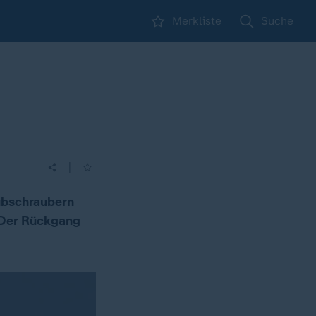
Merkliste
Suche
|
ubschraubern
. Der Rückgang