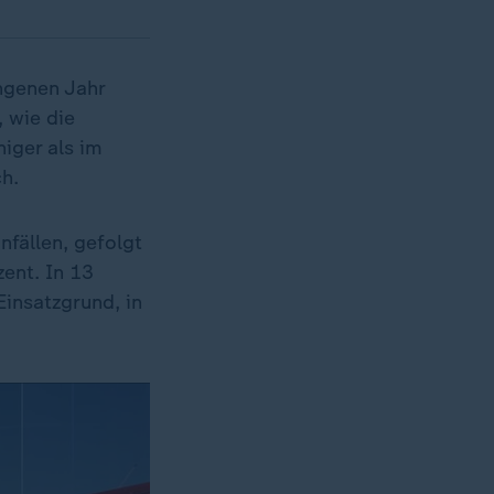
ngenen Jahr
, wie die
iger als im
ch.
nfällen, gefolgt
ent. In 13
Einsatzgrund, in