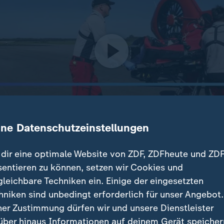
ine Datenschutzeinstellungen
dir eine optimale Website von ZDF, ZDFheute und ZDF
sentieren zu können, setzen wir Cookies und
flieger angefordert werden, ist die Lage ernst. Ihre Aufg
gleichbare Techniken ein. Einige der eingesetzten
satz ist eine neue Herausforderung. Die Serie "Rettungsflie
hniken sind unbedingt erforderlich für unser Angebot.
eitet echte Einsätze.
ner Zustimmung dürfen wir und unsere Dienstleister
über hinaus Informationen auf deinem Gerät speicher