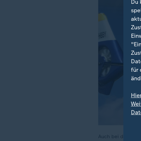
Du 
spe
akt
Zus
Ein
"Ei
Zus
Dat
für
änd
Hie
Wei
Dat
Auch bei der Pol