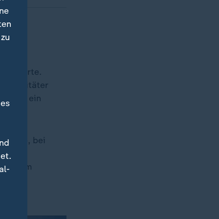
ine
ten
 zu
ngen
 erklärte.
ngssanitäter
ltener ein
des
 Fälle, bei
und
55
et.
ören zum
al-
r 112