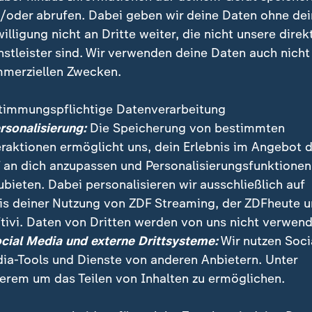
/oder abrufen. Dabei geben wir deine Daten ohne de
willigung nicht an Dritte weiter, die nicht unsere direk
r den Rückgang
nstleister sind. Wir verwenden deine Daten auch nicht
merziellen Zwecken.
 den Rückgang sind neben normalen Einsatzschwanku
Flugausfälle etwa durch Nebel, wie ein ADAC-Sprecher
timmungspflichtige Datenverarbeitung
luss hätten auch die erweiterten Befugnisse für Rettu
ersonalisierung:
Die Speicherung von bestimmten
tzesänderung 2022. Diese führten dazu, dass etwas se
eraktionen ermöglicht uns, dein Erlebnis im Angebot 
fordert werden müsse.
 an dich anzupassen und Personalisierungsfunktionen
ubieten. Dabei personalisieren wir ausschließlich auf
nde Einsatz von Telenotärzten verringere die Zahl der
is deiner Nutzung von ZDF Streaming, der ZDFheute 
zt vor Ort sein müsse. Insgesamt betreibt der ADAC 
tivi. Daten von Dritten werden von uns nicht verwend
auber an 38 Stationen in ganz Deutschland. Sie geh
ocial Media und externe Drittsysteme:
Wir nutzen Soci
ungsdienstsystem und werden über die Notfallnumme
ia-Tools und Dienste von anderen Anbietern. Unter
erem um das Teilen von Inhalten zu ermöglichen.