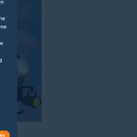
en
ne
ine
ne
g
len