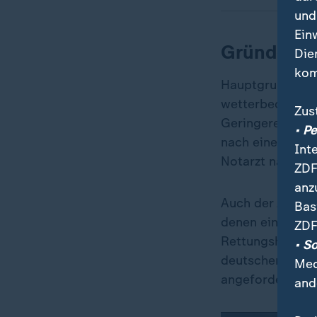
und
Ein
Gründe fü
Die
kom
Hauptgrund für
wetterbedingte 
Zus
Geringeren Einf
• P
nach einer Gese
Int
Notarzt nachge
ZDF
anz
Auch der zunehme
Bas
denen ein Notar
ZDF
Rettungshubschr
• S
deutschen Rett
Med
angefordert.
and