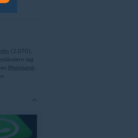
rlin
(2.070),
esländern lag
gten
Rheinland-
n.