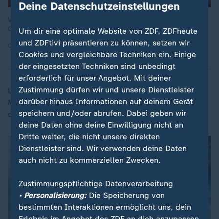
Deine Datenschutzeinstellungen
Viele Menschen auf den Philippinen kamen wie hier in Quezon
City in Zelten als Notunterkunft unter.
Um dir eine optimale Website von ZDF, ZDFheute
und ZDFtivi präsentieren zu können, setzen wir
Quelle: AP
Cookies und vergleichbare Techniken ein. Einige
der eingesetzten Techniken sind unbedingt
erforderlich für unser Angebot. Mit deiner
Zustimmung dürfen wir und unsere Dienstleister
Laut Regierungsangaben könnten insgesamt 8,4
darüber hinaus Informationen auf deinem Gerät
Millionen Menschen von "Fung-Wong" betroffen sein,
speichern und/oder abrufen. Dabei geben wir
darunter 5,7 Millionen in Küstengemeinden.
deine Daten ohne deine Einwilligung nicht an
Dritte weiter, die nicht unsere direkten
Dienstleister sind. Wir verwenden deine Daten
auch nicht zu kommerziellen Zwecken.
Zustimmungspflichtige Datenverarbeitung
• Personalisierung:
Die Speicherung von
bestimmten Interaktionen ermöglicht uns, dein
Erlebnis im Angebot des ZDF an dich anzupassen