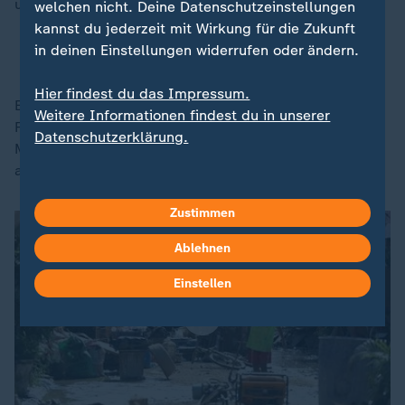
ums Leben.
welchen nicht. Deine Datenschutzeinstellungen
kannst du jederzeit mit Wirkung für die Zukunft
in deinen Einstellungen widerrufen oder ändern.
Taifun über Philippinen: Zahl der Toten steigt
Hier findest du das Impressum.
Es handelt sich um eine der schlimmsten
Weitere Informationen findest du in unserer
Flutkatastrophen der vergangenen Jahre. Viele
Datenschutzerklärung.
Menschen haben in den Schlamm- und Wassermassen
alles verloren.
Zustimmen
Ablehnen
Einstellen