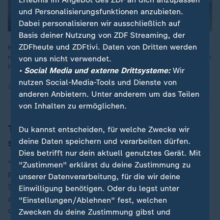
und Personalisierungsfunktionen anzubieten.
Dabei personalisieren wir ausschließlich auf
Basis deiner Nutzung von ZDF Streaming, der
ZDFheute und ZDFtivi. Daten von Dritten werden
Katja Horneffer erklärt in 90 Sekunden, welche
meteorologischen Bedingungen erfüllt sein müssen, damit sich
von uns nicht verwendet.
Hurrikane, Taifune und Zyklone über warmen Ozeanen bilden.
• Social Media und externe Drittsysteme:
Wir
nutzen Social-Media-Tools und Dienste von
29.09.2025 | 1:36 min
anderen Anbietern. Unter anderem um das Teilen
von Inhalten zu ermöglichen.
Taifun "Kalmaegi" richtete zuletzt
Du kannst entscheiden, für welche Zwecke wir
schwere Zerstörungen an
deine Daten speichern und verarbeiten dürfen.
Dies betrifft nur dein aktuell genutztes Gerät. Mit
"Kalmaegi" hatte mit orkanartigen Böen, heftigen
"Zustimmen" erklärst du deine Zustimmung zu
Regenfällen und meterhohen Flutwellen schwere
unserer Datenverarbeitung, für die wir deine
Schäden auf den Philippinen und in Vietnam
Einwilligung benötigen. Oder du legst unter
angerichtet. Allein auf den Philippinen kamen
"Einstellungen/Ablehnen" fest, welchen
offiziellen Angaben zufolge mehr als 200 Menschen
Zwecken du deine Zustimmung gibst und