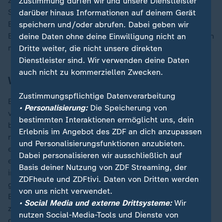
zeigen Lahmheitserscheinungen oder können vor
Zustimmung dürfen wir und unsere Dienstleister
Schmerzen gar nicht mehr gehen, wie das FLI,
darüber hinaus Informationen auf deinem Gerät
Bundesforschungsinstitut für Tiergesundheit, erläutert.
speichern und/oder abrufen. Dabei geben wir
Bei Schafen und Ziegen verläuft die Infektion hingegen
deine Daten ohne deine Einwilligung nicht an
meist unauffällig.
Dritte weiter, die nicht unsere direkten
Dienstleister sind. Wir verwenden deine Daten
auch nicht zu kommerziellen Zwecken.
Was passiert nun?
Zustimmungspflichtige Datenverarbeitung
Entscheidend ist dem FLI zufolge die frühe Erkennung
• Personalisierung:
Die Speicherung von
von Infektionen - "da sich die Seuche ansonsten
bestimmten Interaktionen ermöglicht uns, dein
bereits so weit ausgebreitet haben kann, dass eine
Erlebnis im Angebot des ZDF an dich anzupassen
rasche Eindämmung nicht mehr möglich ist". Im Falle
und Personalisierungsfunktionen anzubieten.
eines Nachweises werden strenge Maßnahmen
Dabei personalisieren wir ausschließlich auf
ergriffen: Ist in einem Betrieb auch nur ein Tier
Basis deiner Nutzung von ZDF Streaming, der
infiziert, wird vorsorglich der gesamte Bestand
ZDFheute und ZDFtivi. Daten von Dritten werden
getötet, wie es beim FLI heißt. Auch Klauentiere in
von uns nicht verwendet.
Betrieben der näheren Umgebung werden demnach
• Social Media und externe Drittsysteme:
Wir
zumeist getötet, Ställe, Fahrzeuge und Geräte
nutzen Social-Media-Tools und Dienste von
gründlich desinfiziert.