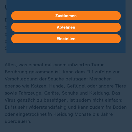
Warum gibt es so strenge Regelungen?
Zustimmen
Die Maul- und Klauenseuche kann nicht nur über
direkten Kontakt von Tier zu Tier, sondern auch über
Ablehnen
die Luft übertragen werden. Erkrankte Tiere streuen
Einstellen
das Virus mit der Flüssigkeit aufgeplatzter Blasen,
Speichel, Ausatmungsluft und Milch.
Alles, was einmal mit einem infizierten Tier in
Berührung gekommen ist, kann dem FLI zufolge zur
Verschleppung der Seuche beitragen: Menschen
ebenso wie Katzen, Hunde, Geflügel oder andere Tiere
sowie Fahrzeuge, Geräte, Schuhe und Kleidung. Das
Virus gänzlich zu beseitigen, ist zudem nicht einfach:
Es ist sehr widerstandsfähig und kann zudem im Boden
oder eingetrocknet in Kleidung Monate bis Jahre
überdauern.