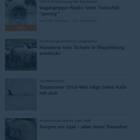
:
H5N1-Ansteckung bei Menschen
Vogelgrippe-Risiko trotz Todesfall
"gering"
von Nils Metzger, Jan Schneider
FAQ
:
Ermittlungsverfahren eingeleitet
Hunderte tote Schafe in Magdeburg
entdeckt
:
US-Westküste
Trauernder Orca-Wal trägt totes Kalb
mit sich
:
Artenschutz-Bilanz vom WWF
Sorgen um Igel - aber mehr Seeadler