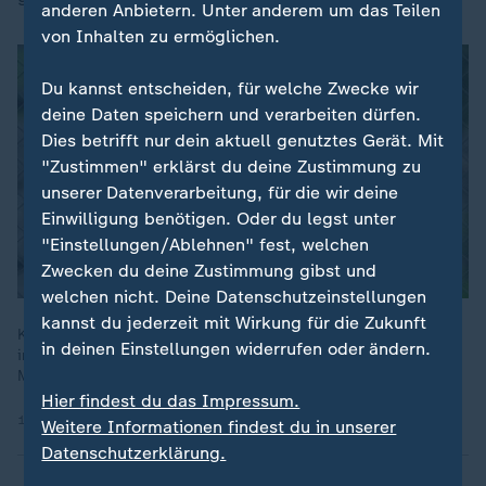
anderen Anbietern. Unter anderem um das Teilen
von Inhalten zu ermöglichen.
Du kannst entscheiden, für welche Zwecke wir
deine Daten speichern und verarbeiten dürfen.
Dies betrifft nur dein aktuell genutztes Gerät. Mit
"Zustimmen" erklärst du deine Zustimmung zu
unserer Datenverarbeitung, für die wir deine
Einwilligung benötigen. Oder du legst unter
"Einstellungen/Ablehnen" fest, welchen
Zwecken du deine Zustimmung gibst und
welchen nicht. Deine Datenschutzeinstellungen
kannst du jederzeit mit Wirkung für die Zukunft
Könnte das Vogelgrippevirus bald leichter Menschen
in deinen Einstellungen widerrufen oder ändern.
infizieren? Laut einer neuen Studie würde eine einzelne
Mutation dafür ausreichen.
Hier findest du das Impressum.
11.12.2024 | 28:03 min
Weitere Informationen findest du in unserer
Datenschutzerklärung.