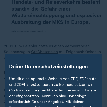
Handels- und Reiseverkehrs besteht
ständig die Gefahr einer
Wiedereinschleppung und explosiven
Ausbreitung der MKS in Europa.
Friedrich-Loeffler-Institut
2001 zum Beispiel hatte es einen verheerenden
Seuchenzug in
Großbritannien
mit Folgeausbrüchen in
anderen europäischen Ländern gegeben.
Deine Datenschutzeinstellungen
Welche Symptome haben erkrankte
Um dir eine optimale Website von ZDF, ZDFheute
Tiere?
und ZDFtivi präsentieren zu können, setzen wir
Neben hohem Fieber, Appetitlosigkeit und Apathie
Cookies und vergleichbare Techniken ein. Einige
entwickeln sich typische Blasen am Maul und auf der
der eingesetzten Techniken sind unbedingt
Zunge sowie an den Klauen und den Zitzen. Viele Tiere
erforderlich für unser Angebot. Mit deiner