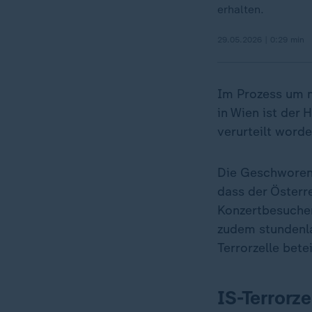
erhalten.
29.05.2026 | 0:29 min
Im Prozess um m
in Wien ist der
verurteilt worde
Die Geschworene
dass der Österr
Konzertbesucher
zudem stundenla
Terrorzelle bete
IS-Terrorz