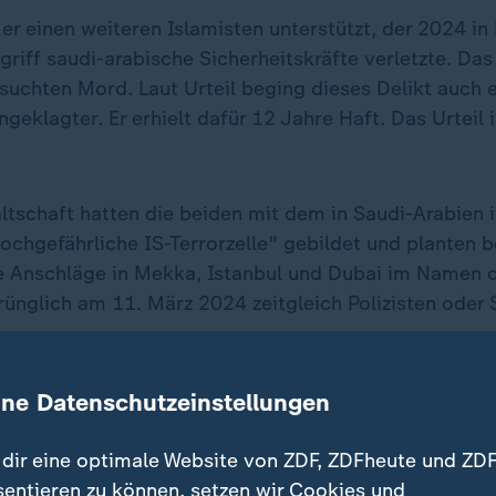
r einen weiteren Islamisten unterstützt, der 2024 in
iff saudi-arabische Sicherheitskräfte verletzte. Das 
suchten Mord. Laut Urteil beging dieses Delikt auch e
ngeklagter. Er erhielt dafür 12 Jahre Haft. Das Urteil i
ltschaft hatten die beiden mit dem in Saudi-Arabien i
ochgefährliche IS-Terrorzelle" gebildet und planten b
e Anschläge in Mekka, Istanbul und Dubai im Namen 
rünglich am 11. März 2024 zeitgleich Polizisten oder 
ine Datenschutzeinstellungen
dir eine optimale Website von ZDF, ZDFheute und ZDF
sentieren zu können, setzen wir Cookies und