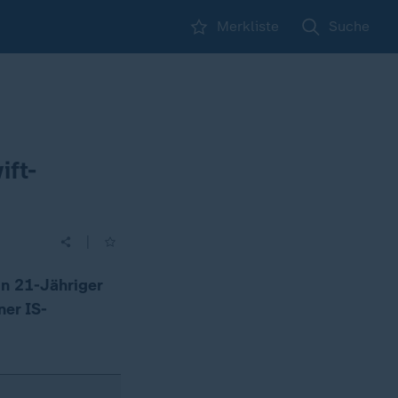
Merkliste
Suche
ift-
|
in 21-Jähriger
ner IS-