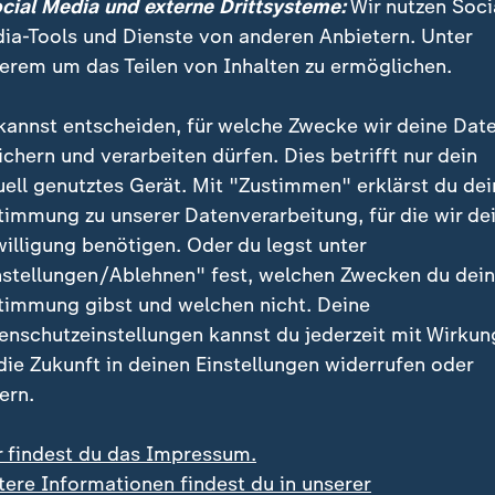
ocial Media und externe Drittsysteme:
Wir nutzen Soci
ia-Tools und Dienste von anderen Anbietern. Unter
lagter hatte sich zuvor schuldig b
erem um das Teilen von Inhalten zu ermöglichen.
takt des Prozesses vor dem Landesgericht Wiener Neu
kannst entscheiden, für welche Zwecke wir deine Dat
 A. im April ein weitgehendes Schuldbekenntnis abge
ichern und verarbeiten dürfen. Dies betrifft nur dein
nkten bis auf den der Beihilfe zum versuchten Mord a
uell genutztes Gerät. Mit "Zustimmen" erklärst du dei
timmung zu unserer Datenverarbeitung, für die wir de
willigung benötigen. Oder du legst unter
 gesteht Anschlagsplan für Swift-Konzerte
nstellungen/Ablehnen" fest, welchen Zwecken du dei
timmung gibst und welchen nicht. Deine
enschutzeinstellungen kannst du jederzeit mit Wirkun
 die Zukunft in deinen Einstellungen widerrufen oder
ern.
r findest du das Impressum.
tere Informationen findest du in unserer