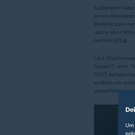
Außerdem habe e
einem Messerangr
Beihilfe zum ver
Jahre alter Mita
rechtskräftig.
Laut Staatsanwa
Hasan E. eine "h
2023 zeitgleich
wollten sie ursp
angreifen.
De
Um 
prä