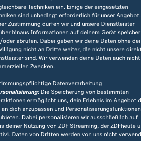
gleichbare Techniken ein. Einige der eingesetzten
hniken sind unbedingt erforderlich für unser Angebot.
ner Zustimmung dürfen wir und unsere Dienstleister
über hinaus Informationen auf deinem Gerät speicher
/oder abrufen. Dabei geben wir deine Daten ohne de
willigung nicht an Dritte weiter, die nicht unsere direk
nstleister sind. Wir verwenden deine Daten auch nicht
merziellen Zwecken.
timmungspflichtige Datenverarbeitung
ersonalisierung:
Die Speicherung von bestimmten
eraktionen ermöglicht uns, dein Erlebnis im Angebot 
Präsident Trump hat das US-Militär, gemeinsam mit Streit
 an dich anzupassen und Personalisierungsfunktionen
hohen Kommandeur Al-Minuki der Terrormiliz IS getötet.
ubieten. Dabei personalisieren wir ausschließlich auf
is deiner Nutzung von ZDF Streaming, der ZDFheute 
tivi. Daten von Dritten werden von uns nicht verwend