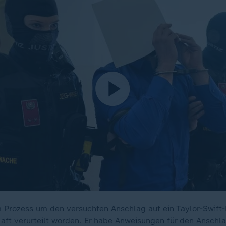
 Prozess um den versuchten Anschlag auf ein Taylor-Swift-
Haft verurteilt worden. Er habe Anweisungen für den Anschla