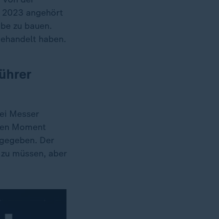
it 2023 angehört
mbe zu bauen.
gehandelt haben.
ührer
wei Messer
nden Moment
fgegeben. Der
 zu müssen, aber