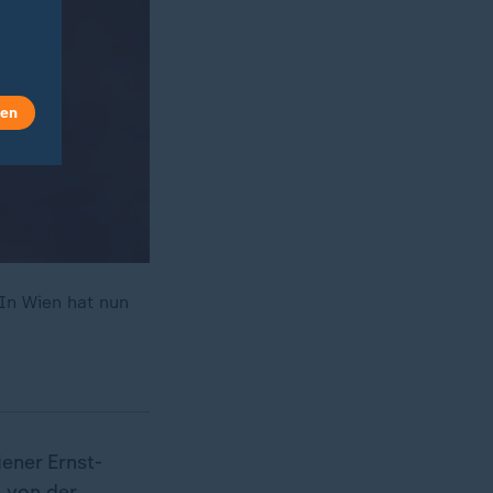
len
In Wien hat nun
ener Ernst-
n von der