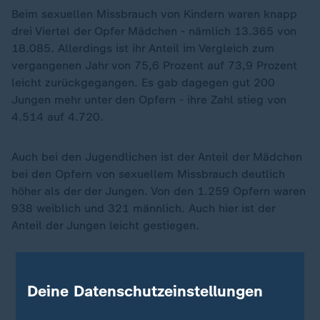
Beim sexuellen Missbrauch von Kindern waren knapp
drei Viertel der Opfer Mädchen - nämlich 13.365 von
18.085. Allerdings ist ihr Anteil im Vergleich zum
vergangenen Jahr von 75,6 Prozent auf 73,9 Prozent
leicht zurückgegangen. Es gab dagegen gut 200
Jungen mehr unter den Opfern - ihre Zahl stieg von
4.514 auf 4.720.
Auch bei den Jugendlichen ist der Anteil der Mädchen
bei den Opfern von sexuellem Missbrauch deutlich
höher als der der Jungen. Von den 1.259 Opfern waren
938 weiblich und 321 männlich. Auch hier ist der
Anteil der Jungen leicht gestiegen.
Kindesmissbrauch: "Eine der verwerflichsten
Taten"
Deine Datenschutzeinstellungen
Als Kind missbraucht, jetzt Mutter