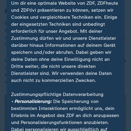
Um dir eine optimale Website von ZDF, ZDFheute
Peiniger überwiegend Bekannte
und ZDFtivi präsentieren zu können, setzen wir
Cookies und vergleichbare Techniken ein. Einige
Bei Sexualdelikten gegen Kinder und Jugendlichen
der eingesetzten Techniken sind unbedingt
bestand meistens schon vor der Tat eine Beziehung
erforderlich für unser Angebot. Mit deiner
zwischen Tätern und ihren Opfern, die die Täter für ihre
Zustimmung dürfen wir und unsere Dienstleister
Handlungen ausnutzten.
darüber hinaus Informationen auf deinem Gerät
speichern und/oder abrufen. Dabei geben wir
deine Daten ohne deine Einwilligung nicht an
Mehr als jedes zweite Opfer kannte seine Peiniger etwa
Dritte weiter, die nicht unsere direkten
aus der Familie oder aus dem Freundes- oder
Dienstleister sind. Wir verwenden deine Daten
Bekanntenkreis. Für die Opfer kann dies zu besonders
auch nicht zu kommerziellen Zwecken.
schweren Traumata führen.
Zustimmungspflichtige Datenverarbeitung
• Personalisierung:
Die Speicherung von
bestimmten Interaktionen ermöglicht uns, dein
Erlebnis im Angebot des ZDF an dich anzupassen
und Personalisierungsfunktionen anzubieten.
Dabei personalisieren wir ausschließlich auf