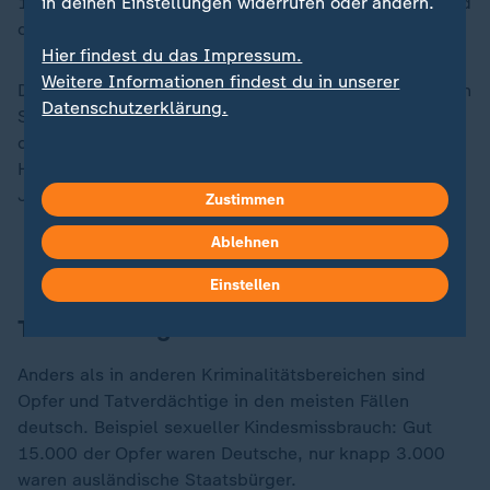
1.498 Verdächtige waren sogar nicht mal 14 Jahre und
in deinen Einstellungen widerrufen oder ändern.
damit selbst nicht strafmündig.
Hier findest du das Impressum.
Weitere Informationen findest du in unserer
Diese hohe Zahl dürfte mit dem wachsenden Anteil von
Datenschutzerklärung.
Sexualstraftaten im Internet zu erklären sein - und sie
dürfte die politischen Diskussionen um die Folgen von
Handy- und Internetnutzung von Kindern und
Jugendlichen anheizen.
Zustimmen
Ablehnen
Bundestag stärkt den Schutz von Kindern
Einstellen
Tatverdächtige meistens deutsch
Anders als in anderen Kriminalitätsbereichen sind
Opfer und Tatverdächtige in den meisten Fällen
deutsch. Beispiel sexueller Kindesmissbrauch: Gut
15.000 der Opfer waren Deutsche, nur knapp 3.000
waren ausländische Staatsbürger.