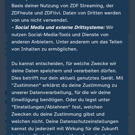
Basis deiner Nutzung von ZDF Streaming, der
ZDFheute und ZDFtivi. Daten von Dritten werden
von uns nicht verwendet.
• Social Media und externe Drittsysteme:
Wir
nutzen Social-Media-Tools und Dienste von
anderen Anbietern. Unter anderem um das Teilen
Sabine Andresen (Vorsitzende Bundesverband
von Inhalten zu ermöglichen.
Kinderschutzbund) zum Kinderschutz gegen sexuellen
Missbrauch
Du kannst entscheiden, für welche Zwecke wir
21.08.2025 | 6:40 min
deine Daten speichern und verarbeiten dürfen.
Dies betrifft nur dein aktuell genutztes Gerät. Mit
"Zustimmen" erklärst du deine Zustimmung zu
Ein Drittel der Tatverdächtigen
unserer Datenverarbeitung, für die wir deine
Einwilligung benötigen. Oder du legst unter
minderjährig
"Einstellungen/Ablehnen" fest, welchen
Auch die Tatverdächtigen sind oft jung: Beim sexuellen
Zwecken du deine Zustimmung gibst und
Kindesmissbrauch war ein knappes Drittel der
welchen nicht. Deine Datenschutzeinstellungen
Verdächtigen unter 18 Jahren alt. 12,1 Prozent oder
kannst du jederzeit mit Wirkung für die Zukunft