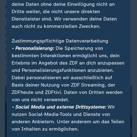
deine Daten ohne deine Einwilligung nicht an
Anklage: Arzt verabreichte Medikament,
Dritte weiter, die nicht unsere direkten
das zu Atemstillstand führt
Dienstleister sind. Wir verwenden deine Daten
auch nicht zu kommerziellen Zwecken.
Der Mediziner, der unter anderem bei einem auf
Palliativversorgung spezialisiertem Kreuzberger
Zustimmungspflichtige Datenverarbeitung
Pflegedienst angestellt war, verabreichte den
• Personalisierung:
Die Speicherung von
Patientinnen und Patienten der Anklage zufolge ohne
bestimmten Interaktionen ermöglicht uns, dein
medizinische Indikation ein Narkoseeinleitungsmittel
Erlebnis im Angebot des ZDF an dich anzupassen
und anschließend ein Medikament, das die Muskeln
und Personalisierungsfunktionen anzubieten.
entspannt.
Dabei personalisieren wir ausschließlich auf
Basis deiner Nutzung von ZDF Streaming, der
ZDFheute und ZDFtivi. Daten von Dritten werden
von uns nicht verwendet.
• Social Media und externe Drittsysteme:
Wir
nutzen Social-Media-Tools und Dienste von
anderen Anbietern. Unter anderem um das Teilen
von Inhalten zu ermöglichen.