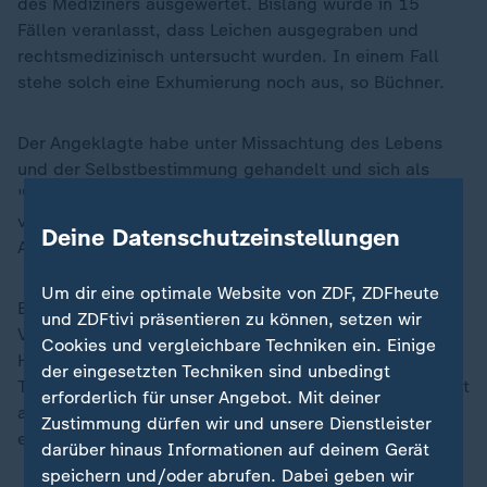
des Mediziners ausgewertet. Bislang wurde in 15
Fällen veranlasst, dass Leichen ausgegraben und
rechtsmedizinisch untersucht wurden. In einem Fall
stehe solch eine Exhumierung noch aus, so Büchner.
Der Angeklagte habe unter Missachtung des Lebens
und der Selbstbestimmung gehandelt und sich als
"Herr über Leben und Tod" aufgespielt, hieß es in der
von Staatsanwalt Philipp Meyhöfer verlesenen
Deine Datenschutzeinstellungen
Anklage.
Um dir eine optimale Website von ZDF, ZDFheute
Er habe seine Patientinnen und Patienten unter dem
und ZDFtivi präsentieren zu können, setzen wir
Vorwand ärztlicher Fürsorge aufgesucht und
Cookies und vergleichbare Techniken ein. Einige
Hausbesuche angekündigt. Dabei habe er bereits eine
der eingesetzten Techniken sind unbedingt
Tötungsabsicht gehabt. Der Angeklagte habe "bewusst
erforderlich für unser Angebot. Mit deiner
ausgenutzt, dass ihm als Arzt vollstes Vertrauen
Zustimmung dürfen wir und unsere Dienstleister
entgegengebracht wurde", sagte Meyhöfer.
darüber hinaus Informationen auf deinem Gerät
speichern und/oder abrufen. Dabei geben wir