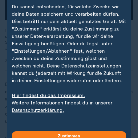
Du kannst entscheiden, für welche Zwecke wir
deine Daten speichern und verarbeiten dürfen.
Dies betrifft nur dein aktuell genutztes Gerät. Mit
"Zustimmen" erklärst du deine Zustimmung zu
In Frankreich soll der Arzt Le Scouarnec knapp 300 Patienten
unserer Datenverarbeitung, für die wir deine
sexuell missbraucht haben, darunter viele Kinder.
Schuldbewusstsein: Fehlanzeige. Mehrere Stellen haben über
Einwilligung benötigen. Oder du legst unter
Jahrzehnte weggeschaut.
"Einstellungen/Ablehnen" fest, welchen
Zwecken du deine Zustimmung gibst und
28.05.2025 | 2:14 min
welchen nicht. Deine Datenschutzeinstellungen
kannst du jederzeit mit Wirkung für die Zukunft
in deinen Einstellungen widerrufen oder ändern.
Dieses sogenannte Muskelrelaxans führte jeweils zu
einer Lähmung der Atemmuskulatur und dann innerhalb
Hier findest du das Impressum.
weniger Minuten zu Atemstillstand und Tod. Meyhöfer
Weitere Informationen findest du in unserer
zufolge wusste der Mediziner von dieser Wirkung und
Datenschutzerklärung.
davon, dass die Medikamente ohne Beatmung
unweigerlich zum Tod führen würden.
Zustimmen