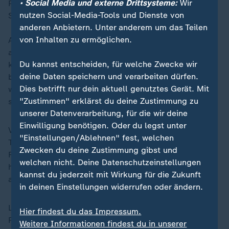
• Social Media und externe Drittsysteme:
Wir
Polizeikräften kontaktiert wurden, im Albert-
nutzen Social-Media-Tools und Dienste von
Schweitzer-Haus melden", hieß es.
anderen Anbietern. Unter anderem um das Teilen
von Inhalten zu ermöglichen.
Am Abend teilte die Polizei mit, es hätten noch nicht
alle Trümmerteile dokumentiert und erfasst werden
Du kannst entscheiden, für welche Zwecke wir
können. An Anwohner richteten sie die Bitte: "Bitte
deine Daten speichern und verarbeiten dürfen.
belassen Sie Trümmerteile an Ort und Stelle. Sie
Dies betrifft nur dein aktuell genutztes Gerät. Mit
werden von Einsatzkräften abgeholt und
"Zustimmen" erklärst du deine Zustimmung zu
sichergestellt."
unserer Datenverarbeitung, für die wir deine
Einwilligung benötigen. Oder du legst unter
Vor Ort waren neben Polizei und Feuerwehr auch das
"Einstellungen/Ablehnen" fest, welchen
THW und die Notfallseelsorge. Die Staatsanwaltschaft
Zwecken du deine Zustimmung gibst und
Frankenthal und die Kriminalpolizei Ludwigshafen
welchen nicht. Deine Datenschutzeinstellungen
haben die Ermittlungen zur Absturzursache
kannst du jederzeit mit Wirkung für die Zukunft
aufgenommen.
in deinen Einstellungen widerrufen oder ändern.
Limburgerhof ist eine verbandsfreie Gemeinde im
Hier findest du das Impressum.
Rhein-Pfalz-Kreis im Süden von
Rheinland-Pfalz
. Der
Weitere Informationen findest du in unserer