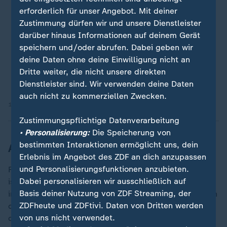
erforderlich für unser Angebot. Mit deiner
Zustimmung dürfen wir und unsere Dienstleister
darüber hinaus Informationen auf deinem Gerät
speichern und/oder abrufen. Dabei geben wir
deine Daten ohne deine Einwilligung nicht an
Dritte weiter, die nicht unsere direkten
Dienstleister sind. Wir verwenden deine Daten
auch nicht zu kommerziellen Zwecken.
16.05.2026 | 0:30 min
Zustimmungspflichtige Datenverarbeitung
• Personalisierung:
Die Speicherung von
bestimmten Interaktionen ermöglicht uns, dein
Anlaufstelle für Anwohner eingerichtet
Erlebnis im Angebot des ZDF an dich anzupassen
und Personalisierungsfunktionen anzubieten.
Für Anwohner wurde eine Anlaufstelle eingerichtet. Sie
Dabei personalisieren wir ausschließlich auf
ist auch am Sonntag geöffnet - von 10 Uhr bis 14 Uhr
Basis deiner Nutzung von ZDF Streaming, der
im Albert-Schweitzer-Haus in Limburgerhof. "Wir bitten
ZDFheute und ZDFtivi. Daten von Dritten werden
darum, dass sich Grundstücksbesitzer bzw. Zeugen,
von uns nicht verwendet.
die sich bislang noch nicht gemeldet haben oder von