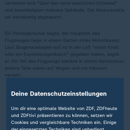
verteilten sich "über den nord-westlichen Ortsrand"
und beschädigten mehrere Gebäude. Die Absturzstelle
sei weiträumig abgesperrt.
Ein Polizeisprecher sagte, der Hauptteil des
Flugzeuges liege in einem Garten eines Wohnhauses.
Laut Zeugenaussagen soll es in der Luft "einen Knall
oder ein Explosionsgeräusch" gegeben haben, sagte
er. Ein Teil des Flugzeugs steckte in einem Gartenzaun,
andere Teile waren auf Wegen und vor Häusern
verteilt.
Deine Datenschutzeinstellungen
Um dir eine optimale Website von ZDF, ZDFheute
und ZDFtivi präsentieren zu können, setzen wir
Cookies und vergleichbare Techniken ein. Einige
der eingesetzten Techniken sind unbedingt