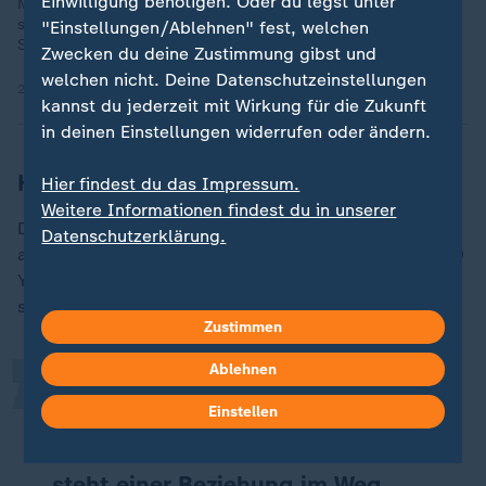
Einwilligung benötigen. Oder du legst unter
Mit Enttäuschungen und Verletzungen umgehen, Hoffnung
schöpfen – mit diesen zentralen Themen beginnt die Doku-
"Einstellungen/Ablehnen" fest, welchen
Serie über Singles auf Partnersuche.
Zwecken du deine Zustimmung gibst und
welchen nicht. Deine Datenschutzeinstellungen
26.10.2025 | 27:05 min
kannst du jederzeit mit Wirkung für die Zukunft
in deinen Einstellungen widerrufen oder ändern.
Hoher Druck für Männer in Japan
Hier findest du das Impressum.
Weitere Informationen findest du in unserer
Die japanische Gesellschaft stellt hohe Erwartungen
„
Datenschutzerklärung.
an Männer. Dazu gehört es, gut zu verdienen. 600.000
Yen im Monat, also über 3.000 Euro, sollten es schon
sein.
Zustimmen
Ablehnen
Ich habe einen Freund, der keine
Einstellen
Partnerin findet, weil er so wenig
verdient. Seine finanzielle Situation
steht einer Beziehung im Weg.