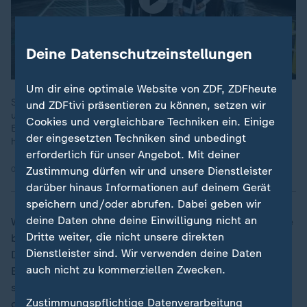
Deine Datenschutzeinstellungen
Um dir eine optimale Website von ZDF, ZDFheute
Sind Dating Apps wie Hinge und Bumble Schuld an
und ZDFtivi präsentieren zu können, setzen wir
unverbindlichen Situationships und enttäuschten
Cookies und vergleichbare Techniken ein. Einige
Erwartungen? Oder sind sie der realistischste Weg, in der
der eingesetzten Techniken sind unbedingt
heutigen Welt jemanden kennenzulernen?
erforderlich für unser Angebot. Mit deiner
04.02.2026 | 35:08 min
Zustimmung dürfen wir und unsere Dienstleister
darüber hinaus Informationen auf deinem Gerät
speichern und/oder abrufen. Dabei geben wir
deine Daten ohne deine Einwilligung nicht an
Wer das ändern möchte, greift auf Anbieter zurück, die
Dritte weiter, die nicht unsere direkten
bei der organisierten Suche nach Liebe helfen. In
Dienstleister sind. Wir verwenden deine Daten
Dating-Kursen sollen Frauen lernen, wie sie sich einen
auch nicht zu kommerziellen Zwecken.
Ehemann angeln und halten können. Zum Teil mit sehr
speziellen Ratschlägen: Wer perfekt sein möchte, so
Zustimmungspflichtige Datenverarbeitung
die Kursleiterin, solle darauf achten, richtig zu sitzen.