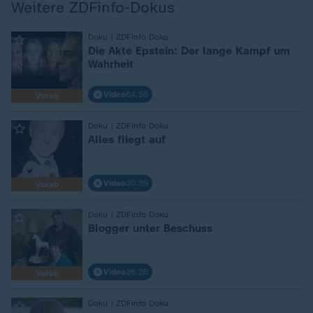
Weitere ZDFinfo-Dokus
Doku | ZDFinfo Doku
:
Die Akte Epstein: Der lange Kampf um
Wahrheit
Video
84:58
Vorab
Doku | ZDFinfo Doku
:
Alles fliegt auf
Video
30:39
Vorab
Doku | ZDFinfo Doku
:
Blogger unter Beschuss
Video
26:26
Vorab
Doku | ZDFinfo Doku
: