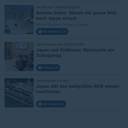
:
Vorbild bei Unabhängigkeit
Seltene Erden: Warum die ganze Welt
nach Japan schaut
Miriam Steimer, Shimizu (Japan)
mit Video
10:04
:
Jam-Session bei Gipfeltreffen
Japan und Südkorea: Diplomatie am
Schlagzeug
Video
0:45
:
Kashiwazaki-Kariwa
Japan will das weltgrößte AKW wieder
hochfahren
mit Video
0:24