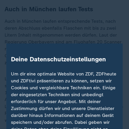
Auch in München laufen Tests
Auch in München laufen entsprechende Tests, nach
deren Abschluss ebenfalls Flaschen mit bis zu zwei
Litern Inhalt mitgenommen werden dürfen. Laut der
Regierung
Oberbayern
sind am Flughafen 20 Scanner
mit der aus der Medizin bekannten Technik der
Computertomografie (CT) im Einsatz, darunter die
Deine Datenschutzeinstellungen
zentrale Fluggastkontrollstelle im Terminal 2.
Um dir eine optimale Website von ZDF, ZDFheute
Laut Fraport-Luftsicherheitsleiter Dennis Wildhirt
und ZDFtivi präsentieren zu können, setzen wir
stehen in Frankfurt derzeit 40 CT-Scanner an den rund
Cookies und vergleichbare Techniken ein. Einige
160 Kontrollspuren. Vollständig ausgerüstet sind die
der eingesetzten Techniken sind unbedingt
Abflugbereiche A und Z, die vorwiegend von der
erforderlich für unser Angebot. Mit deiner
Lufthansa genutzt werden. Das neue Terminal 3 soll im
Zustimmung dürfen wir und unsere Dienstleister
Frühjahr 2026 mit vollständig neuer Technik eröffnet
darüber hinaus Informationen auf deinem Gerät
werden.
speichern und/oder abrufen. Dabei geben wir