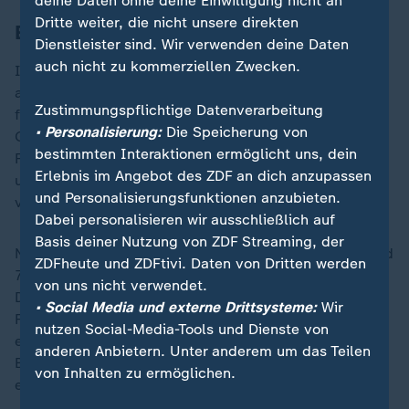
deine Daten ohne deine Einwilligung nicht an
Dritte weiter, die nicht unsere direkten
EU gibt Sicherheitsbedenken auf
Dienstleister sind. Wir verwenden deine Daten
auch nicht zu kommerziellen Zwecken.
Im Juli hatte die
EU
frühere Sicherheitsbedenken
aufgegeben und die Scanner grundsätzlich
Zustimmungspflichtige Datenverarbeitung
freigegeben. Nach einem Software-Update können die
• Personalisierung:
Die Speicherung von
Geräte ausreichend sicher auch größere Mengen
bestimmten Interaktionen ermöglicht uns, dein
Flüssigkeit untersuchen und von Sprengstoff
Erlebnis im Angebot des ZDF an dich anzupassen
unterscheiden, sind aber nicht an jeder Kontrollspur
und Personalisierungsfunktionen anzubieten.
vorhanden.
Dabei personalisieren wir ausschließlich auf
Basis deiner Nutzung von ZDF Streaming, der
Nach Angaben der EU-Kommission werden derzeit rund
ZDFheute und ZDFtivi. Daten von Dritten werden
700 Geräte des britischen Herstellers Smiths
von uns nicht verwendet.
Detection mit der jetzt zugelassenen Technik auf
• Social Media und externe Drittsysteme:
Wir
Flughäfen in 21 Ländern der Europäischen Union
nutzen Social-Media-Tools und Dienste von
eingesetzt oder installiert. Auch am
Berliner
Flughafen
anderen Anbietern. Unter anderem um das Teilen
BER werden derzeit alle neuen Geräte mit der
von Inhalten zu ermöglichen.
erforderlichen Software ausgestattet.