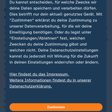
Du kannst entscheiden, für welche Zwecke wir
deine Daten speichern und verarbeiten dürfen.
Ganzkörperscanner sollen Kontrolle
Dies betrifft nur dein aktuell genutztes Gerät. Mit
erleichtern
"Zustimmen" erklärst du deine Zustimmung zu
unserer Datenverarbeitung, für die wir deine
Statt weniger unscharfer Aufsichtbilder liefern sie ohne
Einwilligung benötigen. Oder du legst unter
Tempoverlust Hunderte Aufnahmen des Gepäckstücks,
"Einstellungen/Ablehnen" fest, welchen
was am Kontrollschirm dreidimensionale Ansichten und
Zwecken du deine Zustimmung gibst und
die schichtweise Durchleuchtung des Inhalts
welchen nicht. Deine Datenschutzeinstellungen
ermöglicht. Die Flüssigkeitsbeschränkungen im
kannst du jederzeit mit Wirkung für die Zukunft
Luftverkehr waren 2006 international eingeführt
in deinen Einstellungen widerrufen oder ändern.
worden, nachdem bekanntgeworden war, dass
Terroristen an Bord eines Flugzeugs aus mehreren
Hier findest du das Impressum.
Flüssigkeiten Sprengstoff herstellen könnten.
Weitere Informationen findest du in unserer
Datenschutzerklärung.
Noch mehr Tempo an den Kontrollstellen sollen
neuartige Ganzkörperscanner bringen, an denen die
Passagiere nicht mehr stehen bleiben müssen. Fraport
hat ein Gerät seit Februar im Dauereinsatz und
Zustimmen