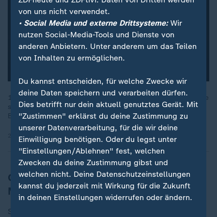
von uns nicht verwendet.
• Social Media und externe Drittsysteme:
Wir
nutzen Social-Media-Tools und Dienste von
anderen Anbietern. Unter anderem um das Teilen
von Inhalten zu ermöglichen.
Du kannst entscheiden, für welche Zwecke wir
deine Daten speichern und verarbeiten dürfen.
1924 wird Nofretete in Berlin ausgestellt. 12 Jahre zuvor wurde
Dies betrifft nur dein aktuell genutztes Gerät. Mit
sie in Ägypten ausgegraben. Steht sie heute rechtmäßig in
"Zustimmen" erklärst du deine Zustimmung zu
Berlin?
unserer Datenverarbeitung, für die wir deine
29.06.2025 | 18:47 min
Einwilligung benötigen. Oder du legst unter
"Einstellungen/Ablehnen" fest, welchen
Zwecken du deine Zustimmung gibst und
welchen nicht. Deine Datenschutzeinstellungen
GEM dürfte eines der meistbesuchten
kannst du jederzeit mit Wirkung für die Zukunft
Museen werden
in deinen Einstellungen widerrufen oder ändern.
Sollten sich die bisherigen Besucherzahlen ganzjährig