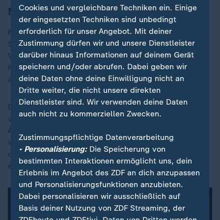
Cookies und vergleichbare Techniken ein. Einige
Museum versetzt Ägypten in "Fieber"
der eingesetzten Techniken sind unbedingt
erforderlich für unser Angebot. Mit deiner
Nicht nur in der Galerie mit den Artefakten aus dem
Zustimmung dürfen wir und unsere Dienstleister
Schatz
Tutanchamuns
war der Andrang ab den
darüber hinaus Informationen auf deinem Gerät
Vormittagsstunden enorm, wie ein dpa-Reporter in
speichern und/oder abrufen. Dabei geben wir
Kairo bei mehreren Besuchen erlebte. Darunter waren
deine Daten ohne deine Einwilligung nicht an
auch viele Einheimische.
Dritte weiter, die nicht unsere direkten
Dienstleister sind. Wir verwenden deine Daten
Die ägyptische Zeitung "Al-Masr al-Youm" berichtete
auch nicht zu kommerziellen Zwecken.
von einem deutlich angestiegenen Interesse bei
Ägyptern an der Geschichte ihres Landes und schrieb
Zustimmungspflichtige Datenverarbeitung
von einem regelrechten "Fieber", das die Leute durch
• Personalisierung:
Die Speicherung von
das große Medieninteresse an der Museumseröffnung
bestimmten Interaktionen ermöglicht uns, dein
erfasst habe.
Erlebnis im Angebot des ZDF an dich anzupassen
und Personalisierungsfunktionen anzubieten.
Dabei personalisieren wir ausschließlich auf
Basis deiner Nutzung von ZDF Streaming, der
ZDFheute und ZDFtivi. Daten von Dritten werden