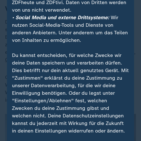
ZDFheute und ZDFtivi. Daten von Dritten werden
Verband fordert mehr staatliche Hilfen
von uns nicht verwendet.
• Social Media und externe Drittsysteme:
Wir
Der Verband Game pocht seit langem auf eine andere
nutzen Social-Media-Tools und Dienste von
staatliche Förderung, die Steuererleichterungen und
anderen Anbietern. Unter anderem um das Teilen
Extra-Fördermittel enthalten solle. Dem Verband
von Inhalten zu ermöglichen.
zufolge ist die Spieleentwicklung in Deutschland etwa
ein Drittel teurer als in anderen Staaten wie
Frankreich
,
Du kannst entscheiden, für welche Zwecke wir
Großbritannien
und Kanada.
deine Daten speichern und verarbeiten dürfen.
Dies betrifft nur dein aktuell genutztes Gerät. Mit
Games sind im Digitalzeitalter eine
"Zustimmen" erklärst du deine Zustimmung zu
Wachstumsbranche, in Deutschland gibt es in diesem
unserer Datenverarbeitung, für die wir deine
Wirtschaftszweig rund 950 zumeist kleine Firmen mit
Einwilligung benötigen. Oder du legst unter
insgesamt circa 12.400 Mitarbeitern.
"Einstellungen/Ablehnen" fest, welchen
Zwecken du deine Zustimmung gibst und
welchen nicht. Deine Datenschutzeinstellungen
kannst du jederzeit mit Wirkung für die Zukunft
in deinen Einstellungen widerrufen oder ändern.