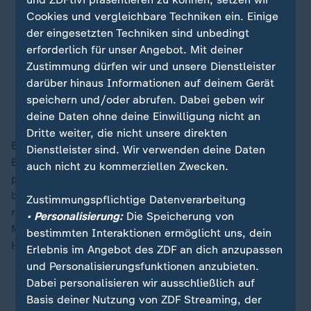
möglich, die Förderung von Games
Cookies und vergleichbare Techniken ein. Einige
im Kulturhaushalt im
der eingesetzten Techniken sind unbedingt
Regierungsentwurf für 2025
erforderlich für unser Angebot. Mit deiner
fortzuschreiben.
Zustimmung dürfen wir und unsere Dienstleister
darüber hinaus Informationen auf deinem Gerät
Sprecherin der Beauftragten der Bundesregierung für Kultur und
speichern und/oder abrufen. Dabei geben wir
Medien
deine Daten ohne deine Einwilligung nicht an
Dritte weiter, die nicht unsere direkten
Beim Bundesetat hat der Haushaltsausschuss des
Dienstleister sind. Wir verwenden deine Daten
Bundestags zwar noch ein Wörtchen mitzureden, das
auch nicht zu kommerziellen Zwecken.
parlamentarische Gremium könnte diesen Herbst also
besagte 66,7 Millionen Euro doch wieder
Zustimmungspflichtige Datenverarbeitung
reinschreiben. Ob es das tun wird, ist angesichts der
• Personalisierung:
Die Speicherung von
Meinungsverschiedenheiten in der
Ampel-Koalition
zu
bestimmten Interaktionen ermöglicht uns, dein
Haushaltsfragen aber fraglich.
Erlebnis im Angebot des ZDF an dich anzupassen
und Personalisierungsfunktionen anzubieten.
Dabei personalisieren wir ausschließlich auf
Trotz Wachstum: Entlassungswellen im Gaming
Basis deiner Nutzung von ZDF Streaming, der