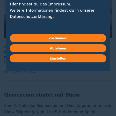
Hier findest du das Impressum.
Weitere Informationen findest du in unserer
Datenschutzerklärung.
Zustimmen
NANO vom 3. November: Videospielen ist fester Teil der
Ablehnen
koreanischen Kultur. Spieler werden wie Stars verehrt. An
südkoreanischen Schulen steht E-Sport sogar auf dem
Einstellen
Lehrplan.
03.11.2023 | 28:10 min
Gamescom startet mit Show
Zum Auftakt der Gamescom am Dienstagabend mit der
Show "Opening Night Live", bei der neue Spiele