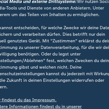
oler" funktionieren soll, bleibt mysteriös: "Die warm
ocial Media und externe Drittsysteme:
Wir nutzen Soci
 durch eine speziell geformte Kühlkammer mit präzi
ia-Tools und Dienste von anderen Anbietern. Unter
erlangsamt und abgekühlt", heißt es in einem Werbeart
erem um das Teilen von Inhalten zu ermöglichen.
kannst entscheiden, für welche Zwecke wir deine Dat
 die Werbung für das Gerät "Breezamax": Es soll mit 
ichern und verarbeiten dürfen. Dies betrifft nur dein
von der NASA inspirierten Luftstrom-Beschleunigung
uell genutztes Gerät. Mit "Zustimmen" erklärst du dei
erklärt eine KI-Stimme in einem
Werbevideo
. Zu sehen 
timmung zu unserer Datenverarbeitung, für die wir de
dem Gerät, die plötzlich wie von Zauberhand vereisen
willigung benötigen. Oder du legst unter
 90 Sekunden" um 17 Grad gekühlt werden, heißt es.
nstellungen/Ablehnen" fest, welchen Zwecken du dei
timmung gibst und welchen nicht. Deine
enschutzeinstellungen kannst du jederzeit mit Wirkun
 die Zukunft in deinen Einstellungen widerrufen oder
ern.
r findest du das Impressum.
tere Informationen findest du in unserer