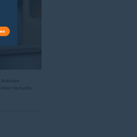
len
 dubiose
ohen Verluste.
r