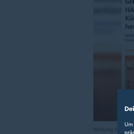
De
Um 
Werbung für angeb
prä