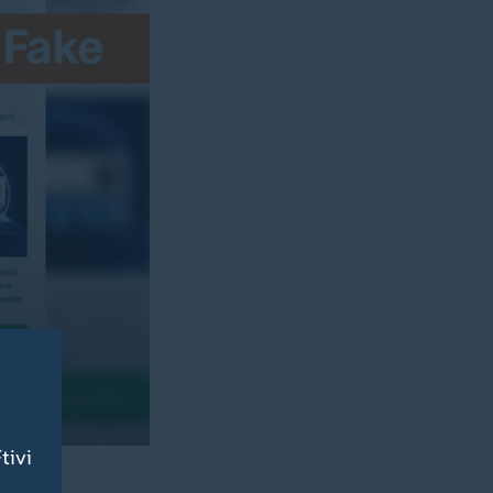
tivi
sive.