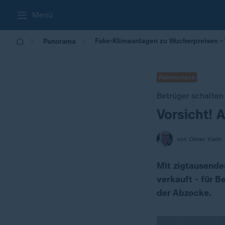
Menü
Fake-Klimaanlagen zu Wucherpreisen -
Panorama
Faktencheck
Betrüger schalten
Vorsicht! 
:
von Oliver Klein
Mit zigtausende
verkauft - für 
der Abzocke.