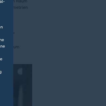
e Luft im Raum
al-
sen Geometrien
ikel.
en
einem
ssystem"
ne
sind
ine
. Ein Raum
ne
g