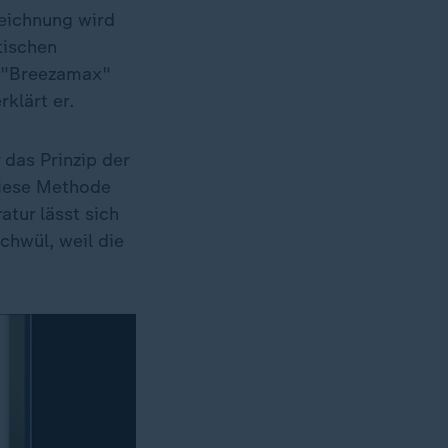
zeichnung wird
tischen
n "Breezamax"
rklärt er.
das Prinzip der
Diese Methode
tur lässt sich
chwül, weil die