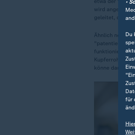
etwa der "Epico
• S
wird angesaugt,
Med
geleitet, dort v
and
Du 
Ähnlich nebulös
spe
"patentierten, 
akt
funktionieren, 
Zus
Kupferrohre in 
Ein
könne damit "in
"Ei
Zus
Dat
für
änd
Hie
Wei