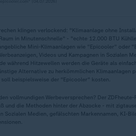
"epicooler.com" (04.07.2026)
echen klingen verlockend: "Klimaanlage ohne Installa
 Raum in Minutenschnelle" - "echte 12.000 BTU Kühlle
angebliche Mini-Klimaanlagen wie "Epicooler" oder 
 Werbeanzeigen, Videos und Kampagnen in Sozialen M
e während Hitzewellen werden die Geräte als einfac
ünstige Alternative zu herkömmlichen Klimaanlagen pr
soll beispielsweise der "Epicooler" kosten.
n den vollmundigen Werbeversprechen? Der ZDFheute-
ß und die Methoden hinter der Abzocke - mit zigtau
n Sozialen Medien, gefälschten Markennamen, KI-Bil
ensionen.