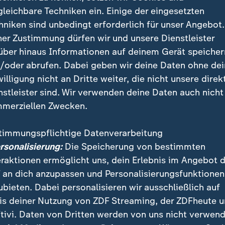
gleichbare Techniken ein. Einige der eingesetzten
"epicooler.com" (04.07.2026)
hniken sind unbedingt erforderlich für unser Angebot.
ner Zustimmung dürfen wir und unsere Dienstleister
über hinaus Informationen auf deinem Gerät speicher
 Werbeversprechen gelogen sind
/oder abrufen. Dabei geben wir deine Daten ohne de
willigung nicht an Dritte weiter, die nicht unsere direk
r Werbung abgegebenen Versprechen können gar nicht f
nstleister sind. Wir verwenden deine Daten auch nicht
h nicht überlisten: Energie - in diesem Fall Wärme - läs
merziellen Zwecken.
 kann nur wegtransportiert oder umgewandelt werden
ektiv zu kühlen, muss Wärme nach außen transportiert
timmungspflichtige Datenverarbeitung
ühlschränke, portable Klimageräte mit einem Ablufts
ersonalisierung:
Die Speicherung von bestimmten
 fest eingebauten Split-Klimaanlagen mit einer Außen
eraktionen ermöglicht uns, dein Erlebnis im Angebot 
 an dich anzupassen und Personalisierungsfunktionen
 Fake-Klimaanlagen transportieren keine Wärme, si
ubieten. Dabei personalisieren wir ausschließlich auf
.000 BTU" - so nennt sich die Maßeinheit für Wärmeen
is deiner Nutzung von ZDF Streaming, der ZDFheute 
solchen Gerät rein physikalisch nicht aus einem Raum
tivi. Daten von Dritten werden von uns nicht verwend