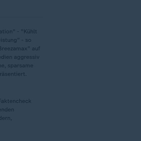
tion" - "Kühlt
istung" - so
"Breezamax" auf
edien aggressiv
he, sparsame
äsentiert.
Faktencheck
senden
dern,