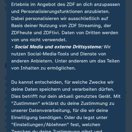
Basis habe ein Radar, sagte der Pilot in seiner
Erlebnis im Angebot des ZDF an dich anzupassen
Durchsage.
und Personalisierungsfunktionen anzubieten.
Dabei personalisieren wir ausschließlich auf
Absturz in Alaska: Familie überlebt auf Flugzeug-
Basis deiner Nutzung von ZDF Streaming, der
Tragfläche
ZDFheute und ZDFtivi. Daten von Dritten werden
Air-India-Absturz: Experte vermutet vorsätzliche
von uns nicht verwendet.
Tat
• Social Media und externe Drittsysteme:
Wir
nutzen Social-Media-Tools und Dienste von
anderen Anbietern. Unter anderem um das Teilen
Berichte: Luftwaffe untersucht Vorfall
von Inhalten zu ermöglichen.
Die Airline gibt laut "Washington Post" an, dass der
Du kannst entscheiden, für welche Zwecke wir
Tower die Landung erlaubt habe, aber der Pilot ein
deine Daten speichern und verarbeiten dürfen.
Ausweichmanöver fliegen musste, weil sich das andere
Dies betrifft nur dein aktuell genutztes Gerät. Mit
Flugzeug auf seiner Route befand. Die US-Zeitung
"Zustimmen" erklärst du deine Zustimmung zu
zeichnete ein solches Manöver anhand der
unserer Datenverarbeitung, für die wir deine
aufgezeichneten Routen des Passagierflugzeuges und
Einwilligung benötigen. Oder du legst unter
des Langstreckenbombers auf der Webseite
"Einstellungen/Ablehnen" fest, welchen
Flightradar24 nach.
Zwecken du deine Zustimmung gibst und