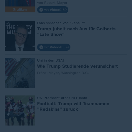
von Robert Meyer
Grafiken
mit Video
9:59
:
Fans sprechen von "Zensur"
Trump jubelt nach Aus für Colberts
"Late Show"
mit Video
43:59
:
Uni in den USA?
Wie Trump Studierende verunsichert
Fränzi Meyer, Washington D.C.
:
US-Präsident droht NFL-Team
Football: Trump will Teamnamen
"Redskins" zurück