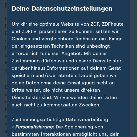
Pilot von B-52-Bomber überrascht
Deine Datenschutzeinstellungen
Der Pilot des Fluges 3788 der SkyWest-Airline bat am
Um dir eine optimale Website von ZDF, ZDFheute
Freitagabend (Ortszeit) bei seinen Passagieren um
und ZDFtivi präsentieren zu können, setzen wir
Entschuldigung. Er sei von dem B-52-Bomber auf
Cookies und vergleichbare Techniken ein. Einige
seiner Flugroute überrascht worden. "Es gibt hier kein
der eingesetzten Techniken sind unbedingt
Radar", erklärte der Pilot in der Kabinenansage, die in
erforderlich für unser Angebot. Mit deiner
dem veröffentlichten Video zu hören ist. Daher
Zustimmung dürfen wir und unsere Dienstleister
kontrolliere der Tower alles per Sicht und habe ihn
darüber hinaus Informationen auf deinem Gerät
gebeten, nach rechts zu fliegen.
speichern und/oder abrufen. Dabei geben wir
deine Daten ohne deine Einwilligung nicht an
Dort habe sich plötzlich ein Flugzeug befunden, das
Dritte weiter, die nicht unsere direkten
sich angenähert habe. "Das ist absolut nicht normal",
Dienstleister sind. Wir verwenden deine Daten
resümierte der Pilot. Er wisse nicht, warum ihm
auch nicht zu kommerziellen Zwecken.
niemand Bescheid gegeben habe, dass sich das
Militärflugzeug im gleichen Luftraum befindet. Nicht
Zustimmungspflichtige Datenverarbeitung
weit von dem Zivilflughafen Minot entfernt befindet
• Personalisierung:
Die Speicherung von
sich laut den Berichten auch eine Luftwaffenbasis. Die
bestimmten Interaktionen ermöglicht uns, dein