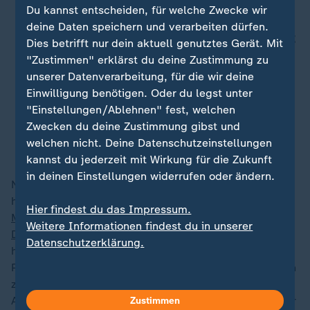
Du kannst entscheiden, für welche Zwecke wir
aber nicht nur Mut, sondern auch
deine Daten speichern und verarbeiten dürfen.
klare Regeln für die Zusammenarbeit
Dies betrifft nur dein aktuell genutztes Gerät. Mit
mit Dritten. Die Stärkung der
"Zustimmen" erklärst du deine Zustimmung zu
Compliance-Standards zeigt, dass
unserer Datenverarbeitung, für die wir deine
Einwilligung benötigen. Oder du legst unter
wir diese Verantwortung ernst
"Einstellungen/Ablehnen" fest, welchen
nehmen.
Zwecken du deine Zustimmung gibst und
welchen nicht. Deine Datenschutzeinstellungen
Bettina Schausten, ZDF-Chefredakteurin
kannst du jederzeit mit Wirkung für die Zukunft
in deinen Einstellungen widerrufen oder ändern.
Nachdem die israelische Armee Dokumente vorgelegt
hatte,
die nach Experteneinschätzung eine
Hier findest du das Impressum.
Mitgliedschaft des getöteten Technikers des
Weitere Informationen findest du in unserer
Dienstleisters PMP in der Terrororganisation belegen
,
Datenschutzerklärung.
hatte das ZDF die Zusammenarbeit mit der
Produktionsfirma eingestellt und intensive Recherchen
zur Aufklärung durchgeführt. Dabei haben sich keine
Anhaltspunkte dafür ergeben, dass weitere Mitarbeiter
Zustimmen