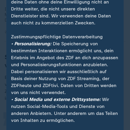
deine Daten ohne deine Einwilligung nicht an
Dritte weiter, die nicht unsere direkten
Israel legte Dokumente vor, die belegen, dass der getötete
Mitarbeiter einer TV-Produktionsfirma Mitglied der Hamas war.
Dienstleister sind. Wir verwenden deine Daten
Das ZDF beendete bis auf Weiteres die Zusammenarbeit.
auch nicht zu kommerziellen Zwecken.
27.10.2025 | 2:10 min
Zustimmungspflichtige Datenverarbeitung
• Personalisierung:
Die Speicherung von
bestimmten Interaktionen ermöglicht uns, dein
Schausten: "Das ZDF steht für
Erlebnis im Angebot des ZDF an dich anzupassen
verlässliche Information"
und Personalisierungsfunktionen anzubieten.
Dabei personalisieren wir ausschließlich auf
Bettina Schausten teilt mit: "Das ZDF steht für
Basis deiner Nutzung von ZDF Streaming, der
„
verlässliche Information. Das gilt auch dort, wo der
ZDFheute und ZDFtivi. Daten von Dritten werden
Zugang zu Fakten schwierig und mitunter gefährlich
von uns nicht verwendet.
ist."
• Social Media und externe Drittsysteme:
Wir
nutzen Social-Media-Tools und Dienste von
anderen Anbietern. Unter anderem um das Teilen
von Inhalten zu ermöglichen.
Unabhängige Berichterstattung aus
Kriegs- und Krisengebieten erfordert