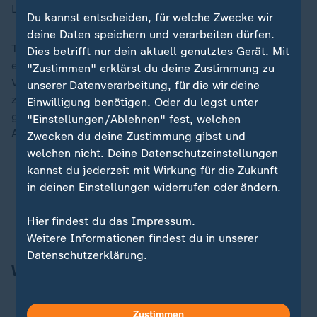
Luft.
Du kannst entscheiden, für welche Zwecke wir
deine Daten speichern und verarbeiten dürfen.
Thorpe warf den europäischen Siedlern in ihrer fast
Dies betrifft nur dein aktuell genutztes Gerät. Mit
einminütigen Tirade "Völkermord" an den indigenen
"Zustimmen" erklärst du deine Zustimmung zu
Völkern Australiens vor. "Geben Sie uns unser Land
unserer Datenverarbeitung, für die wir deine
zurück, geben Sie uns zurück, was Sie unserem Volk
Einwilligung benötigen. Oder du legst unter
gestohlen haben!". Die Senatorin ist für ihre strikte
"Einstellungen/Ablehnen" fest, welchen
Ablehnung der Monarchie bekannt.
Zwecken du deine Zustimmung gibst und
welchen nicht. Deine Datenschutzeinstellungen
kannst du jederzeit mit Wirkung für die Zukunft
"Nicht unser König": Protest gegen König Charles
in deinen Einstellungen widerrufen oder ändern.
in Australien
Historiker zu Protest: "Charles nicht Totengräber
Hier findest du das Impressum.
des Commonwealth"
Weitere Informationen findest du in unserer
Datenschutzerklärung.
Weitere Schlagzeilen
Geplanter Antrag im Bundestag:
Welche Hürden
Zustimmen