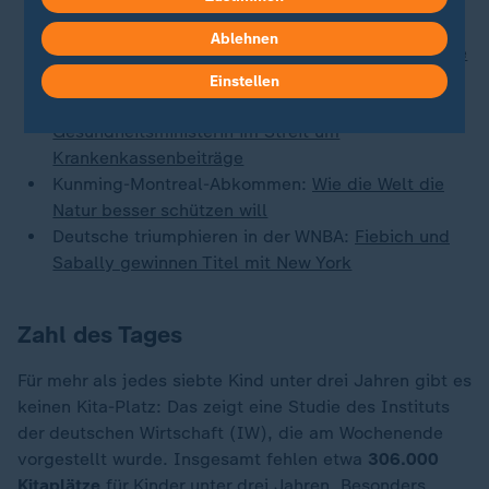
hat ein AfD-Verbotsverfahren?
Hinweis auf Anschlagspläne kam aus dem
Ablehnen
Ausland:
Wie können Deutschlands Geheimdienste
selbständiger werden?
Einstellen
"Lauterbach täuscht Öffentlichkeit":
Bayerns
Gesundheitsministerin im Streit um
Krankenkassenbeiträge
Kunming-Montreal-Abkommen:
Wie die Welt die
Natur besser schützen will
Deutsche triumphieren in der WNBA:
Fiebich und
Sabally gewinnen Titel mit New York
Zahl des Tages
Für mehr als jedes siebte Kind unter drei Jahren gibt es
keinen Kita-Platz: Das zeigt eine Studie des Instituts
der deutschen Wirtschaft (IW), die am Wochenende
vorgestellt wurde. Insgesamt fehlen etwa
306.000
Kitaplätze
für Kinder unter drei Jahren. Besonders