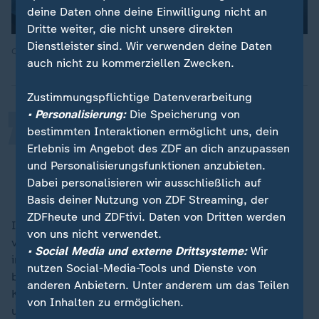
deine Daten ohne deine Einwilligung nicht an
Dritte weiter, die nicht unsere direkten
„
Dienstleister sind. Wir verwenden deine Daten
Quelle: Reuters
auch nicht zu kommerziellen Zwecken.
Zustimmungspflichtige Datenverarbeitung
• Personalisierung:
Die Speicherung von
bestimmten Interaktionen ermöglicht uns, dein
Sie sind nicht mein König, Sie sind
Erlebnis im Angebot des ZDF an dich anzupassen
nicht unser König!
und Personalisierungsfunktionen anzubieten.
Dabei personalisieren wir ausschließlich auf
Lidia Thorpe, australische Senatorin
Basis deiner Nutzung von ZDF Streaming, der
ZDFheute und ZDFtivi. Daten von Dritten werden
Im australischen Parlament ist es am Ende der Rede
von uns nicht verwendet.
von König Charles III. zu einem Eklat gekommen. Die
• Social Media und externe Drittsysteme:
Wir
indigene Senatorin Lidia Thorpe drehte sich schon
nutzen Social-Media-Tools und Dienste von
beim Klang der Nationalhymne des Vereinigten
anderen Anbietern. Unter anderem um das Teilen
Königreichs - "God Save the King" - demonstrativ um
von Inhalten zu ermöglichen.
und machte anschließend ihrem Ärger auch verbal