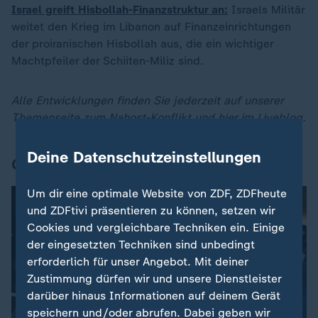
Israel greift Hisbollah-Finanzstruktur an:
Israels Militär
weitet den Krieg im Libanon auf Finanzeinrichtungen
der proiranischen Hisbollah aus, die ein wichtiger
Machtpfeiler der Schiiten-Miliz sind.
Alle Entwicklungen finden Sie jederzeit auf unserer
Themenseite zum
Nahost-Konflikt
und hier im
Liveblog
.
Deine Datenschutzeinstellungen
Gesagt
Um dir eine optimale Website von ZDF, ZDFheute
und ZDFtivi präsentieren zu können, setzen wir
Cookies und vergleichbare Techniken ein. Einige
der eingesetzten Techniken sind unbedingt
erforderlich für unser Angebot. Mit deiner
Zustimmung dürfen wir und unsere Dienstleister
darüber hinaus Informationen auf deinem Gerät
speichern und/oder abrufen. Dabei geben wir