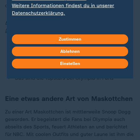
damals verlor die DHB-Auswahl 4:5.
Weitere Informationen findest du in unserer
Datenschutzerklärung.
Bleiben Sie immer auf dem Laufenden mit unserem
Liveblog zu den Olympischen Spielen 2024
.
Zustimmen
Überblick über alle Livestreams
Ablehnen
Dokus und mehr: Was es noch zu Olympia gibt
Was Sie über die Olympischen Spiele in Paris
Einstellen
wissen müssen
Das sind die Topstars bei Olympia in Paris
Eine etwas andere Art von Maskottchen
Zu einer Art Maskottchen ist mittlerweile Snoop Dogg
geworden. Er begeistert die Fans bei Olympia auch
abseits des Sports, feuert Athleten an und berichtet
für NBC. Mit coolen Outfits und guter Laune ist ihm die