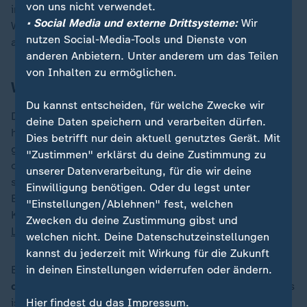
von uns nicht verwendet.
ins Finale am Donnerstag. Mihambo könnte die erste
• Social Media und externe Drittsysteme:
Wir
Weitspringerin werden, die bei zwei
nutzen Social-Media-Tools und Dienste von
aufeinanderfolgenden Spielen Gold gewinnt.
anderen Anbietern. Unter anderem um das Teilen
von Inhalten zu ermöglichen.
Was heute noch bei Olympia ansteht
Du kannst entscheiden, für welche Zwecke wir
Daumen drücken für die
deutschen Fußballerinnen
deine Daten speichern und verarbeiten dürfen.
heißt es heute ab 18 Uhr, wenn die DFB-Auswahl
Dies betrifft nur dein aktuell genutztes Gerät. Mit
gegen den Gold-Favoriten USA um den Einzug ins
"Zustimmen" erklärst du deine Zustimmung zu
olympische Finale spielt. Als wäre die Aufgabe nicht
unserer Datenverarbeitung, für die wir deine
schon schwer genug, muss das Team von
Einwilligung benötigen. Oder du legst unter
Bundestrainer Horst Hrubesch auf die erkrankte
"Einstellungen/Ablehnen" fest, welchen
Kapitänin Alexandra Popp verzichten, auch Stürmerin
Zwecken du deine Zustimmung gibst und
Lea Schüller
fehlt verletzt.
welchen nicht. Deine Datenschutzeinstellungen
kannst du jederzeit mit Wirkung für die Zukunft
Ebenfalls um den Einzug ins Finale geht es für die
in deinen Einstellungen widerrufen oder ändern.
deutschen Hockey-Männer
ab 19 Uhr gegen Indien. Es
ist die Neuauflage des Bronzematches von Tokio,
Hier findest du das Impressum.