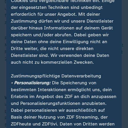
Cookies und vergleichbare Techniken ein. Einige
Deutschland in dem stark besetzten Turnier weiter
der eingesetzten Techniken sind unbedingt
ungeschlagen. Im Halbfinale am Donnerstag geht es
erforderlich für unser Angebot. Mit deiner
für das DBB-Team gegen den Gewinner des Duells
Zustimmung dürfen wir und unsere Dienstleister
zwischen Gastgeber Frankreich und Kanada.
darüber hinaus Informationen auf deinem Gerät
speichern und/oder abrufen. Dabei geben wir
Für die
deutschen Handballerinnen
ist der
deine Daten ohne deine Einwilligung nicht an
Medaillentraum hingegen geplatzt. Gegen Gold-Favorit
Dritte weiter, die nicht unsere direkten
Frankreich verloren die DHB-Frauen im Viertelfinale mit
Dienstleister sind. Wir verwenden deine Daten
23:26 (10:13).
auch nicht zu kommerziellen Zwecken.
Viertelfinal-Aus: Medaillentraum der
Zustimmungspflichtige Datenverarbeitung
Handballerinnen geplatzt
• Personalisierung:
Die Speicherung von
bestimmten Interaktionen ermöglicht uns, dein
Erlebnis im Angebot des ZDF an dich anzupassen
Weitsprung-Olympiasiegerin Malaika Mihambo
hat es
und Personalisierungsfunktionen anzubieten.
in der Qualifikation nach eigener Aussage "ein
Dabei personalisieren wir ausschließlich auf
bisschen zu spannend" gemacht. Nach zwei
Basis deiner Nutzung von ZDF Streaming, der
Fehlversuchen schaffte die zweimalige Welt- und
ZDFheute und ZDFtivi. Daten von Dritten werden
Europameisterin mit dem letzten Sprung den Einzug