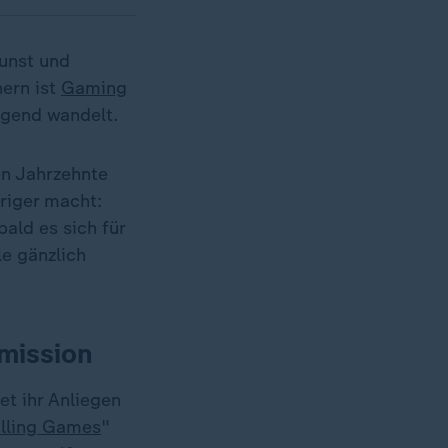
Kunst und
hern ist
Gaming
egend wandelt.
en Jahrzehnte
riger macht:
ald es sich für
le gänzlich
mission
et ihr Anliegen
illing Games
"