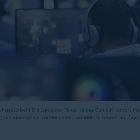
el gestorben: Die Initiative "Stop Killing Games" fordert me
z, um Videospiele vor dem Verschwinden zu bewahren. (Sym