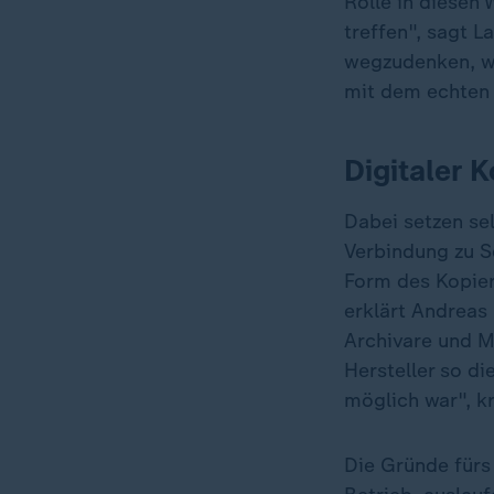
Rolle in diesen
treffen", sagt 
wegzudenken, we
mit dem echten S
Digitaler 
Dabei setzen se
Verbindung zu Se
Form des Kopier
erklärt Andreas
Archivare und 
Hersteller so di
möglich war", k
Die Gründe fürs 