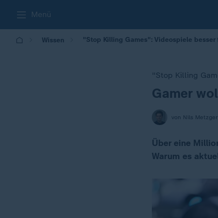
Menü
"Stop Killing Games": Videospiele besser
Wissen
"Stop Killing Game
Gamer woll
:
von Nils Metzger
Über eine Milli
Warum es aktuell