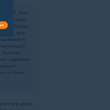
verkauft. Dort
meisten Fällen
len
en PlayStation
ichten, gibt
 bedeutet in
iterverkauft
. Auch ein
eam eigentlich
gesperrt
hre in diese
ssen eine aktive