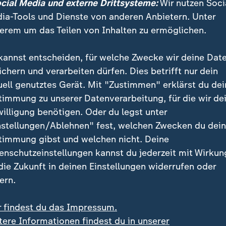
ocial Media und externe Drittsysteme:
Wir nutzen Soci
ia-Tools und Dienste von anderen Anbietern. Unter
erem um das Teilen von Inhalten zu ermöglichen.
kannst entscheiden, für welche Zwecke wir deine Dat
halte besonders schwer zu bewahre
ichern und verarbeiten dürfen. Dies betrifft nur dein
uell genutztes Gerät. Mit "Zustimmen" erklärst du dei
eschichte der 1960er bis 1990er ist dank engagiert
timmung zu unserer Datenverarbeitung, für die wir de
 Verbreitung von Emulatoren relativ gut dokumentie
willigung benötigen. Oder du legst unter
 Blick auf die großen Märkte
USA
und
Japan
. Ab den
nstellungen/Ablehnen" fest, welchen Zwecken du dei
le Vertriebsplattformen massiv an Bedeutung. "Weil 
timmung gibst und welchen nicht. Deine
chwinden und viele Spiele heute mit einer digitalen
enschutzeinstellungen kannst du jederzeit mit Wirkun
g [DRM] versehen und dadurch geschützt sind, wird
 die Zukunft in deinen Einstellungen widerrufen oder
Spiel wirklich zu besitzen", sagt Laura Schmidt, Kura
ern.
Kunst und Medien Karlsruhe (ZKM).
r findest du das Impressum.
tere Informationen findest du in unserer
bsplattformen es gibt