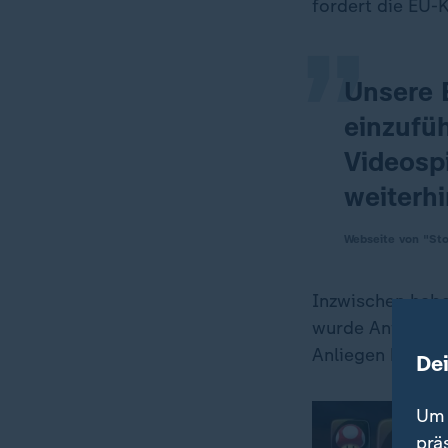
„
fordert die EU-
Unsere 
einzufüh
Videosp
weiterhi
Webseite von "Sto
Inzwischen habe
wurde Anfang Ju
Anliegen befass
De
Um 
prä