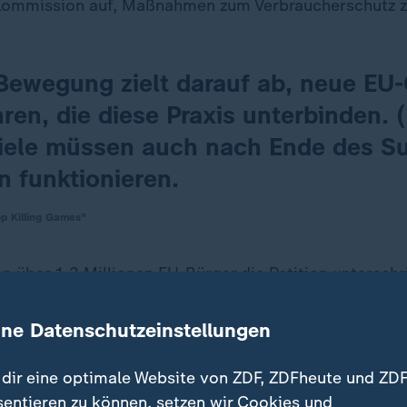
Kommission auf, Maßnahmen zum Verbraucherschutz zu
Bewegung zielt darauf ab, neue EU
ren, die diese Praxis unterbinden. 
iele müssen auch nach Ende des S
n funktionieren.
p Killing Games"
n über 1,3 Millionen EU-Bürger die Petition untersch
li die Schwelle überschritten, ab der sich die Kommi
en muss.
ine Datenschutzeinstellungen
dir eine optimale Website von ZDF, ZDFheute und ZDF
sentieren zu können, setzen wir Cookies und