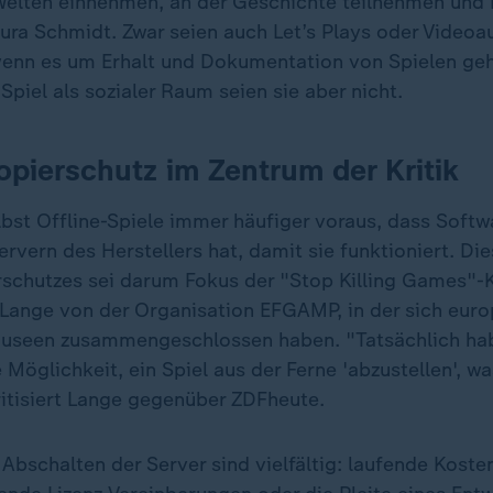
 Welten einnehmen, an der Geschichte teilnehmen und
Laura Schmidt. Zwar seien auch Let’s Plays oder Video
nn es um Erhalt und Dokumentation von Spielen geh
piel als sozialer Raum seien sie aber nicht.
Kopierschutz im Zentrum der Kritik
lbst Offline-Spiele immer häufiger voraus, dass Softw
rvern des Herstellers hat, damit sie funktioniert. Die
schutzes sei darum Fokus der "Stop Killing Games"
 Lange von der Organisation EFGAMP, in der sich euro
Museen zusammengeschlossen haben. "Tatsächlich ha
e Möglichkeit, ein Spiel aus der Ferne 'abzustellen', wa
ritisiert Lange gegenüber ZDFheute.
Abschalten der Server sind vielfältig: laufende Kosten