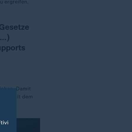
 ergreifen.
-Gesetze
(…)
upports
rieben. Damit
ssion mit dem
tivi