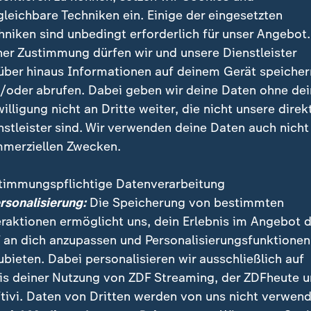
gleichbare Techniken ein. Einige der eingesetzten
hniken sind unbedingt erforderlich für unser Angebot.
ner Zustimmung dürfen wir und unsere Dienstleister
über hinaus Informationen auf deinem Gerät speicher
/oder abrufen. Dabei geben wir deine Daten ohne de
ein Fehler aufgetreten. Versuche es später noch
willigung nicht an Dritte weiter, die nicht unsere direk
Errorcode:1
nstleister sind. Wir verwenden deine Daten auch nicht
merziellen Zwecken.
timmungspflichtige Datenverarbeitung
ersonalisierung:
Die Speicherung von bestimmten
eraktionen ermöglicht uns, dein Erlebnis im Angebot 
 an dich anzupassen und Personalisierungsfunktionen
ubieten. Dabei personalisieren wir ausschließlich auf
 On the Beach - ein interaktiver Kinofilm in dystopischem S
is deiner Nutzung von ZDF Streaming, der ZDFheute 
rt Worl - ein buntes chaotisches Rennspiel. Dune: Awakening
tivi. Daten von Dritten werden von uns nicht verwend
iel.