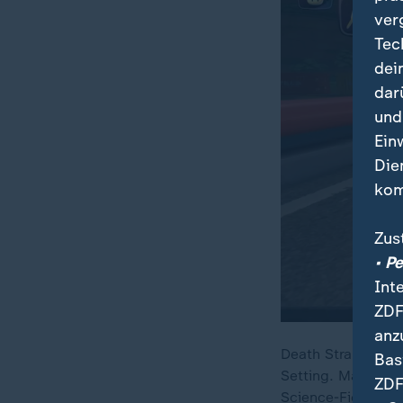
ver
Tec
dei
dar
und
Es ist 
Ein
Die
kom
Zus
• P
Int
ZDF
anz
Death Stranding 2:
Bas
Setting. Mario Ka
ZDF
Science-Fiction-Sp