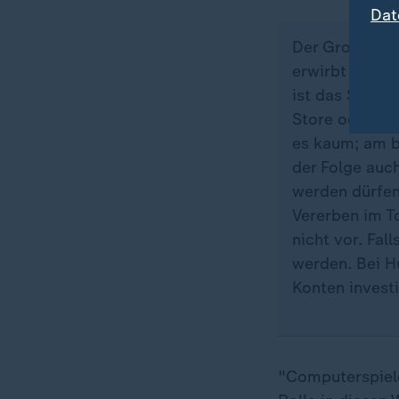
Dat
Der Großteil a
erwirbt man le
ist das Spiel 
Store oder St
es kaum; am b
der Folge auc
werden dürfen,
Vererben im T
nicht vor. Fal
werden. Bei Hu
Konten invest
"Computerspiele