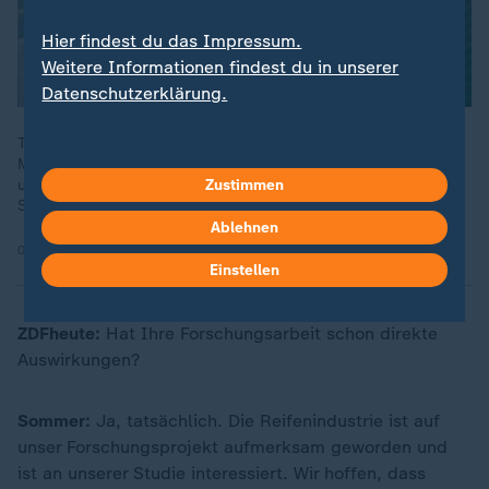
Hier findest du das Impressum.
Weitere Informationen findest du in unserer
Datenschutzerklärung.
Trainingsanzüge - früher einfach Sportkleidung, heute
Modestatement, auch auf der Straße. Versehen mit viel Glitzer
und Glamour. Der neue Look hat aber auch seine
Zustimmen
Schattenseiten.
Ablehnen
04.08.2024 | 28:41 min
Einstellen
ZDFheute:
Hat Ihre Forschungsarbeit schon direkte
Auswirkungen?
Sommer:
Ja, tatsächlich. Die Reifenindustrie ist auf
unser Forschungsprojekt aufmerksam geworden und
ist an unserer Studie interessiert. Wir hoffen, dass