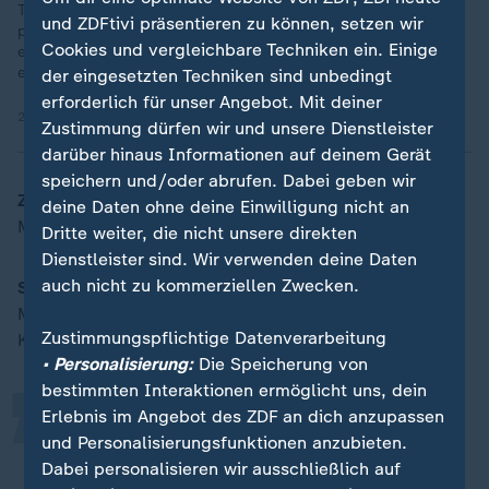
Teures Rad, unbequemer Sitz? Das muss nicht sein. Mit
und ZDFtivi präsentieren zu können, setzen wir
passender Rahmengeometrie, richtiger Sitzhaltung und
Cookies und vergleichbare Techniken ein. Einige
ergonomischer Beratung bleibt Radfahren schmerzfrei und
entspannt.
der eingesetzten Techniken sind unbedingt
erforderlich für unser Angebot. Mit deiner
25.09.2025 | 4:21 min
Zustimmung dürfen wir und unsere Dienstleister
darüber hinaus Informationen auf deinem Gerät
speichern und/oder abrufen. Dabei geben wir
ZDFheute:
Wie groß sind die Auswirkungen von
deine Daten ohne deine Einwilligung nicht an
Mountainbikereifen für die Umwelt?
Dritte weiter, die nicht unsere direkten
Dienstleister sind. Wir verwenden deine Daten
„
auch nicht zu kommerziellen Zwecken.
Sommer:
Wir haben herausgefunden, dass ein Satz
Mountainbikereifen im Schnitt 3,6 Gramm
Zustimmungspflichtige Datenverarbeitung
Kunststoffabrieb auf 100 Kilometern hinterlässt.
• Personalisierung:
Die Speicherung von
bestimmten Interaktionen ermöglicht uns, dein
Erlebnis im Angebot des ZDF an dich anzupassen
Hochgerechnet auf alle
und Personalisierungsfunktionen anzubieten.
Mountainbikes in Deutschland sind
Dabei personalisieren wir ausschließlich auf
das fast 1.000 Tonnen pro Jahr.