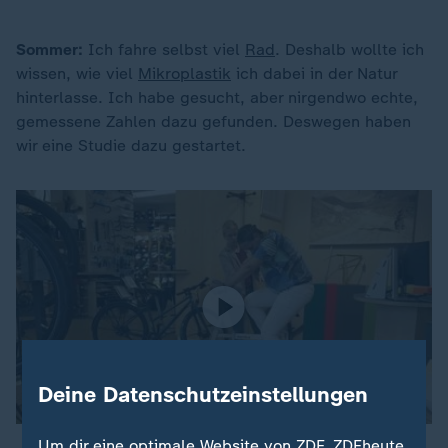
Sommer:
Ich fahre selbst viel
Rad
. Deshalb wollte ich
wissen, wie viel
Mikroplastik
ich dabei in der Natur
hinterlasse. Ich habe gesucht, aber nirgendwo echte,
gemessene Zahlen dazu gefunden. Deswegen haben
wir eine Studie dazu gestartet.
Deine Datenschutzeinstellungen
Um dir eine optimale Website von ZDF, ZDFheute