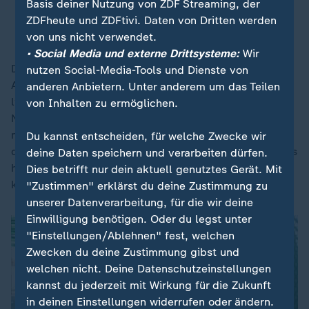
Basis deiner Nutzung von ZDF Streaming, der
ZDFheute und ZDFtivi. Daten von Dritten werden
Fabian Sommer
von uns nicht verwendet.
• Social Media und externe Drittsysteme:
Wir
Das ist natürlich kein Vergleich zum Abrieb durch
nutzen Social-Media-Tools und Dienste von
Autoreifen, der bei etwa 100.000 Tonnen pro Jahr
anderen Anbietern. Unter anderem um das Teilen
liegt. Aber Mountainbikes bewegen sich mitten in der
von Inhalten zu ermöglichen.
Natur und ihr Abrieb gelangt direkt dorthin. Deswegen
müssen wir mehr darüber wissen. Das ändert nichts
Du kannst entscheiden, für welche Zwecke wir
daran, dass Fahrradfahren sehr nachhaltig ist. Aber das
deine Daten speichern und verarbeiten dürfen.
heißt ja nicht, dass wir es nicht noch besser machen
Dies betrifft nur dein aktuell genutztes Gerät. Mit
können.
"Zustimmen" erklärst du deine Zustimmung zu
unserer Datenverarbeitung, für die wir deine
Einwilligung benötigen. Oder du legst unter
"Einstellungen/Ablehnen" fest, welchen
Zwecken du deine Zustimmung gibst und
welchen nicht. Deine Datenschutzeinstellungen
kannst du jederzeit mit Wirkung für die Zukunft
in deinen Einstellungen widerrufen oder ändern.