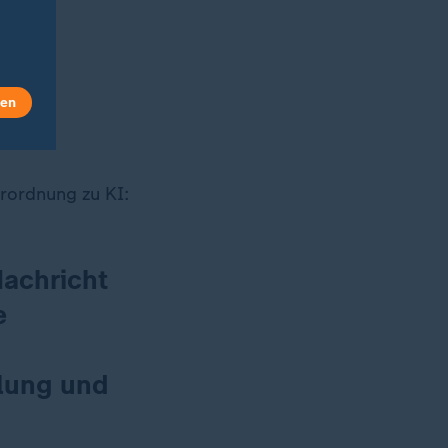
len
erordnung zu KI:
Nachricht
e
klung und