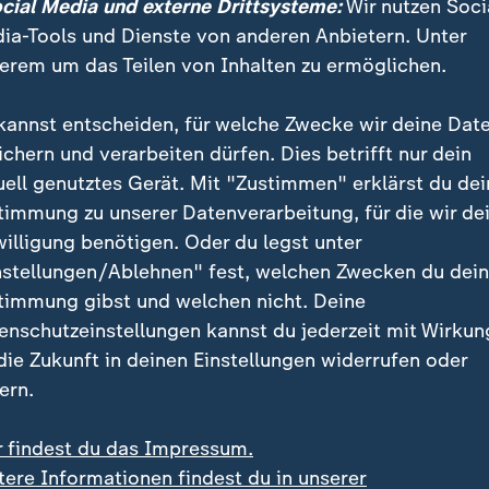
ocial Media und externe Drittsysteme:
Wir nutzen Soci
eraktion mit den Systemen wurde nat
ia-Tools und Dienste von anderen Anbietern. Unter
itiver. Eingaben können im Gespräc
erem um das Teilen von Inhalten zu ermöglichen.
ere Anfragen werden schrittweise a
kannst entscheiden, für welche Zwecke wir deine Dat
beitet.
ichern und verarbeiten dürfen. Dies betrifft nur dein
uell genutztes Gerät. Mit "Zustimmen" erklärst du dei
, Professor an der Universität Darmstadt
timmung zu unserer Datenverarbeitung, für die wir de
willigung benötigen. Oder du legst unter
ichter KI im Alltag zu nutzen: Gespräche mit Chatbots
nstellungen/Ablehnen" fest, welchen Zwecken du dei
h, sie reagieren emotionaler und können mithilfe de
timmung gibst und welchen nicht. Deine
ung von Nutzern kommentieren.
enschutzeinstellungen kannst du jederzeit mit Wirkun
 die Zukunft in deinen Einstellungen widerrufen oder
Funktion verfügbar: ChatGPT kann Sie jetzt live sehe
ern.
r findest du das Impressum.
en KI-Chatbots von OpenAI,
Google
, Anthropic & Co.
tere Informationen findest du in unserer
, Schule oder Privatleben Zeit sparen und kreativer m