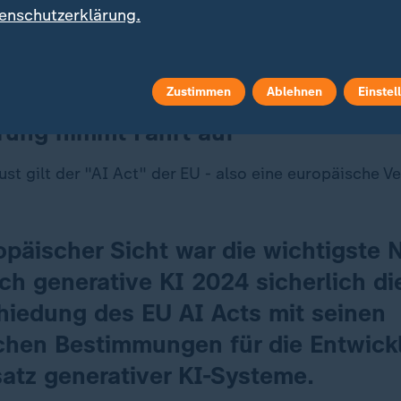
enschutzerklärung.
gt hat:
te Wege, KI-Chatbots zu nutzen
Zustimmen
Ablehnen
Einstel
rung nimmt Fahrt auf
st gilt der "AI Act" der EU - also eine europäische V
päischer Sicht war die wichtigste 
ch generative KI 2024 sicherlich di
hiedung des EU AI Acts mit seinen
schen Bestimmungen für die Entwic
atz generativer KI-Systeme.