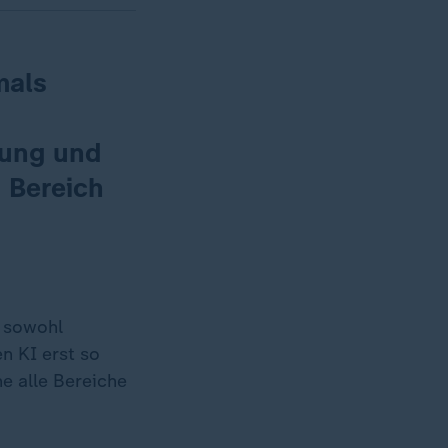
mals
lung und
 Bereich
 sowohl
n KI erst so
he alle Bereiche