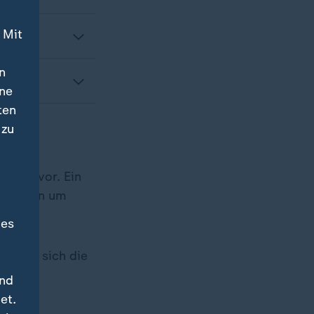
 Mit
n
ine
ten
 zu
genz
 Sora vor. Ein
 Debatten um
öste.
des
altete sich die
und
et.