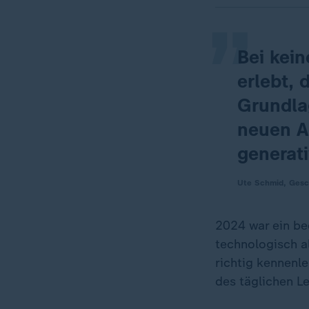
„
Bei kei
erlebt, 
Grundla
neuen A
generati
Ute Schmid, Gesch
2024 war ein be
technologisch a
richtig kennenle
des täglichen L