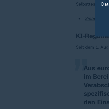
Dat
Selbsttest gezei
Sieben smar
„
KI-Regulie
Seit dem 1. Augu
Aus euro
im Berei
Verabsc
spezifi
den Eins