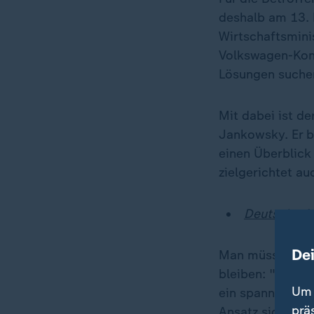
deshalb am 13. 
Wirtschaftsminis
Volkswagen-Konz
Lösungen suchen,
Mit dabei ist d
Jankowsky. Er b
einen Überblick
zielgerichtet a
Deutsche Au
De
Man müsse den A
bleiben: "Es gib
Um 
ein spannendes 
prä
Ansatz sichere w