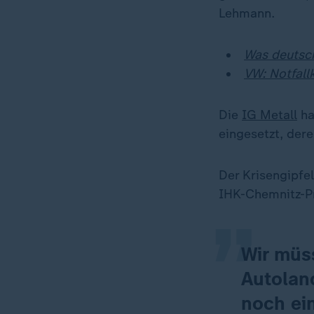
Lehmann.
Was deutsch
VW: Notfall
Die
IG Metall
ha
eingesetzt, dere
„
Der Krisengipfel
IHK-Chemnitz-P
Wir müss
Autolan
noch ein