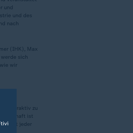
er und
strie und des
und nach
mmer (IHK), Max
 werde sich
wie wir
um attraktiv zu
wirtschaft ist
tivi
n nicht jeder