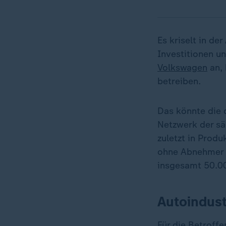
Es kriselt in de
Investitionen un
Volkswagen
an, 
betreiben.
Das könnte die 
Netzwerk der sä
zuletzt in Prod
ohne Abnehmer d
insgesamt 50.00
Autoindust
Für die Betroff