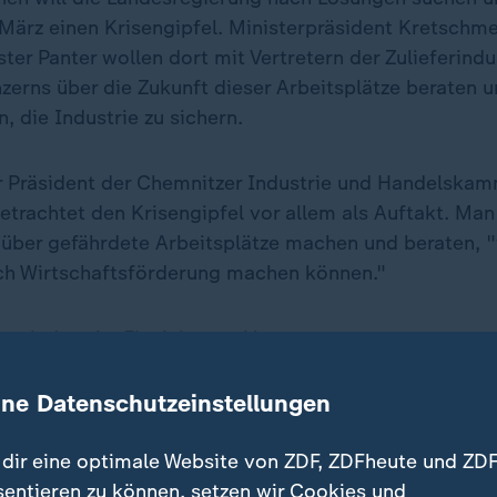
März einen Krisengipfel. Ministerpräsident Kretschm
ter Panter wollen dort mit Vertretern der Zulieferindu
erns über die Zukunft dieser Arbeitsplätze beraten 
 die Industrie zu sichern.
er Präsident der Chemnitzer Industrie und Handelska
etrachtet den Krisengipfel vor allem als Auftakt. Man
 über gefährdete Arbeitsplätze machen und beraten, "
uch Wirtschaftsförderung machen können."
toindustrie: Ein Jahr zum Vergessen
ine Datenschutzeinstellungen
rbeitskräften in der Region eine Perspektive bieten, 
t natürlich viele Lösungsansätze. Das Thema Kreislauf
dir eine optimale Website von ZDF, ZDFheute und ZDF
Thema." Man müsse allerdings genau hinschauen, den
sentieren zu können, setzen wir Cookies und
irklich umfassend Stellen.