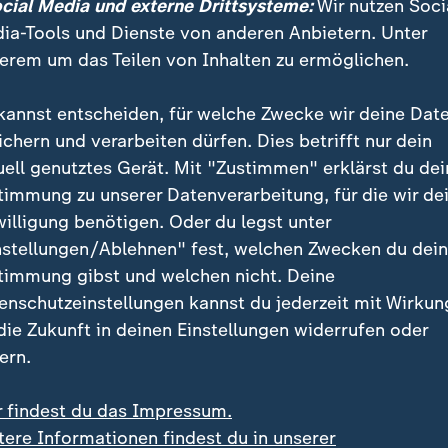
ocial Media und externe Drittsysteme:
Wir nutzen Soci
ia-Tools und Dienste von anderen Anbietern. Unter
kosten, Personalmangel - Wo die Wirtschaft von der neuen 
erem um das Teilen von Inhalten zu ermöglichen.
artet.
kannst entscheiden, für welche Zwecke wir deine Dat
ichern und verarbeiten dürfen. Dies betrifft nur dein
uell genutztes Gerät. Mit "Zustimmen" erklärst du dei
erer MFT: Produktionsrückgang um 
timmung zu unserer Datenverarbeitung, für die wir de
willigung benötigen. Oder du legst unter
nstellungen/Ablehnen" fest, welchen Zwecken du dei
nehmen, das die Krise der Autobranche am eigenen Le
timmung gibst und welchen nicht. Deine
r Fahrzeugtechnikzulieferer MFT aus Cunewalde bei B
enschutzeinstellungen kannst du jederzeit mit Wirkun
Abrufe hat dazu geführt, dass wir in der Produktion i
 die Zukunft in deinen Einstellungen widerrufen oder
nt nach unten gegangen sind", resümiert Geschäftsfüh
ern.
r findest du das Impressum.
tere Informationen findest du in unserer