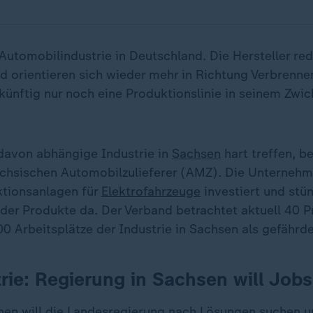
r Automobilindustrie in Deutschland. Die Hersteller red
d orientieren sich wieder mehr in Richtung Verbrenne
künftig nur noch eine Produktionslinie in seinem Zwi
davon abhängige Industrie in
Sachsen
hart treffen, b
chsischen Automobilzulieferer (AMZ). Die Unternehm
uktionsanlagen für
Elektrofahrzeuge
investiert und stün
er Produkte da. Der Verband betrachtet aktuell 40 P
0 Arbeitsplätze der Industrie in Sachsen als gefährde
rie: Regierung in Sachsen will Jobs
enen will die Landesregierung nach Lösungen suchen u