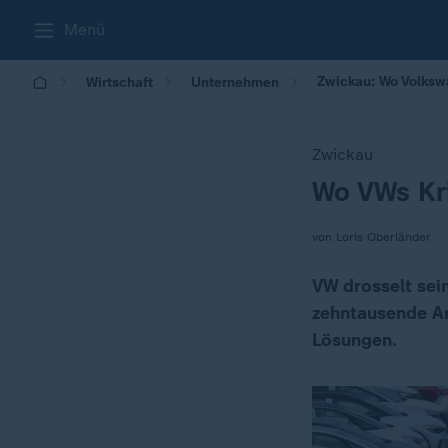
Menü
Zwickau: Wo Volkswa
Wirtschaft
Unternehmen
Zwickau
Wo VWs Kri
:
von Loris Oberländer
VW drosselt sei
zehntausende Arb
Lösungen.