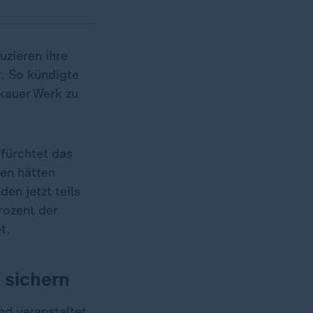
uzieren ihre
r. So kündigte
ckauer Werk zu
efürchtet das
en hätten
den jetzt teils
rozent der
t.
 sichern
nd veranstaltet