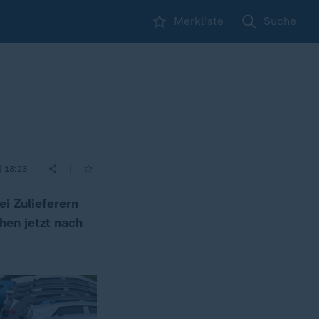
Merkliste
Suche
|
| 13:23
i Zulieferern
hen jetzt nach