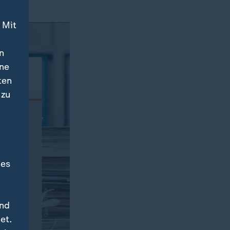
 Mit
n
ine
ten
 zu
des
und
et.