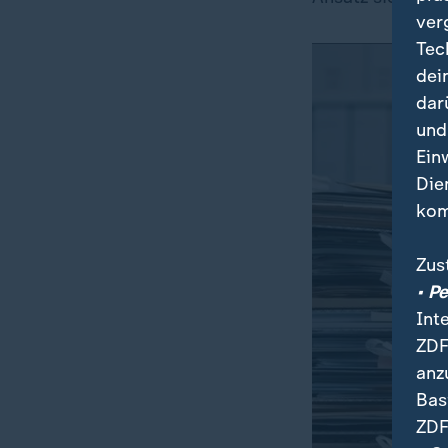
ver
Tec
dei
dar
und
Ein
Die
kom
Zus
• P
Int
ZDF
anz
Bas
ZDF