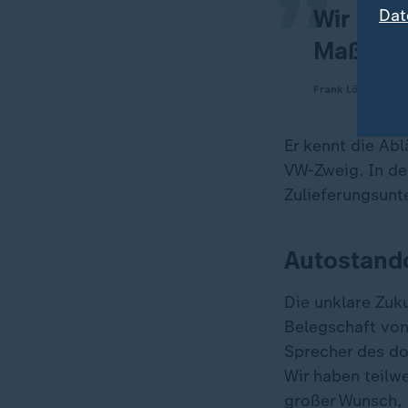
Wir kön
Dat
Maßnahm
Frank Löschmann,
Er kennt die Abl
VW-Zweig. In der
Zulieferungsunt
Autostando
Die unklare Zuk
Belegschaft von
Sprecher des do
Wir haben teilwe
großer Wunsch, 