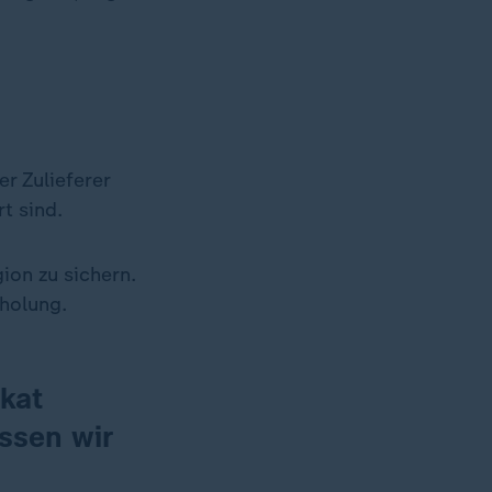
er Zulieferer
t sind.
gion zu sichern.
holung.
ikat
ssen wir