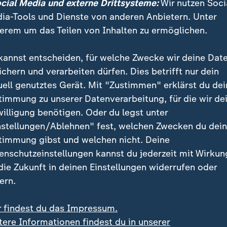
ocial Media und externe Drittsysteme:
Wir nutzen Soci
ia-Tools und Dienste von anderen Anbietern. Unter
erem um das Teilen von Inhalten zu ermöglichen.
genz ist überall. Seit dieser Woche darf Meta unsere öffentl
kannst entscheiden, für welche Zwecke wir deine Dat
KI zu trainieren. Helene Reiner und Dunja Hayali sprechen 
ichern und verarbeiten dürfen. Dies betrifft nur dein
uell genutztes Gerät. Mit "Zustimmen" erklärst du dei
timmung zu unserer Datenverarbeitung, für die wir de
willigung benötigen. Oder du legst unter
nstellungen/Ablehnen" fest, welchen Zwecken du dei
en sich zukünftig unterwegs zu Fuß - ohne Handynacken
timmung gibst und welchen nicht. Deine
ionen nutzen. Oder eine Sprachsteuerung, die Siri we
enschutzeinstellungen kannst du jederzeit mit Wirkun
r die Handschuhe ausziehen zu müssen oder dabei vo
 die Zukunft in deinen Einstellungen widerrufen oder
rden. Eine virtuelle Freundin mit magischen Kräften o
ern.
sistent, dem man Aufgaben übertragen kann.
r findest du das Impressum.
KI-Durchbruch bei Apple lässt auf 
tere Informationen findest du in unserer