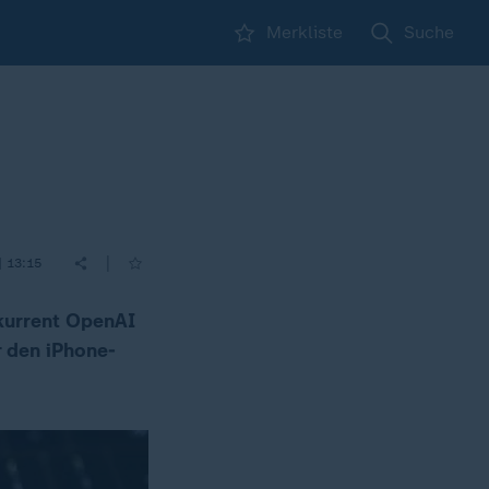
Merkliste
Suche
|
| 13:15
nkurrent OpenAI
r den iPhone-