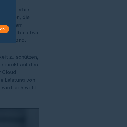
en weiterhin
prächen, die
ebssystem
len
en erhalten etwa
Gepäckband.
eit zu schützen,
ie direkt auf den
r Cloud
ie Leistung von
 wird sich wohl