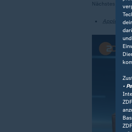
Nächstes Jahr s
ver
Tec
Apple-Gerät
dei
dar
und
Ein
Die
kom
Zus
• P
Int
ZDF
anz
Bas
ZDF