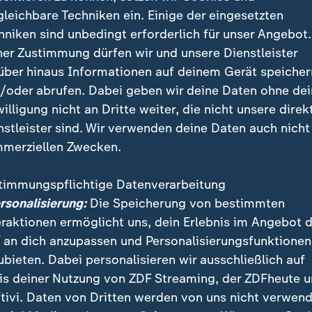
ollen erste Ergebnisse vorgestellt werden.
gleichbare Techniken ein. Einige der eingesetzten
hniken sind unbedingt erforderlich für unser Angebot.
e: Was sich ab Herbst ändern soll
ner Zustimmung dürfen wir und unsere Dienstleister
über hinaus Informationen auf deinem Gerät speicher
/oder abrufen. Dabei geben wir deine Daten ohne de
willigung nicht an Dritte weiter, die nicht unsere direk
nstleister sind. Wir verwenden deine Daten auch nicht
merziellen Zwecken.
timmungspflichtige Datenverarbeitung
ersonalisierung:
Die Speicherung von bestimmten
eraktionen ermöglicht uns, dein Erlebnis im Angebot 
 an dich anzupassen und Personalisierungsfunktionen
ubieten. Dabei personalisieren wir ausschließlich auf
is deiner Nutzung von ZDF Streaming, der ZDFheute 
tivi. Daten von Dritten werden von uns nicht verwend