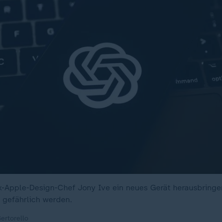
x-Apple-Design-Chef Jony Ive ein neues Gerät herausbringe
 gefährlich werden.
ertorello