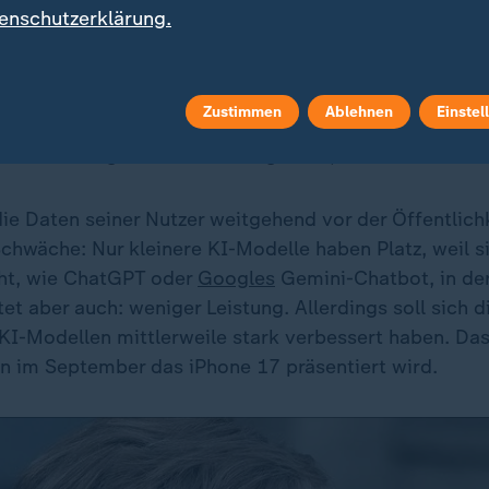
enschutzerklärung.
arbeitete Sprachassistentin Siri müssen Nutzer dageg
kommen iPhones künftig Live-Übersetzungen von Ges
doch seit Jahren im Angebot. Auch Gadgets im Betri
Zustimmen
Ablehnen
Einstel
t ersetzen: im digitalen Wallet gespeicherte Bordkart
ive-Verbindung zu aktuellen Flugdaten, wie Gate und 
ie Daten seiner Nutzer weitgehend vor der Öffentlichk
Schwäche: Nur kleinere KI-Modelle haben Platz, weil s
ht, wie ChatGPT oder
Googles
Gemini-Chatbot, in de
et aber auch: weniger Leistung. Allerdings soll sich d
KI-Modellen mittlerweile stark verbessert haben. Das
nn im September das iPhone 17 präsentiert wird.