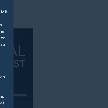
 Mit
n
ine
ten
 zu
des
und
et.