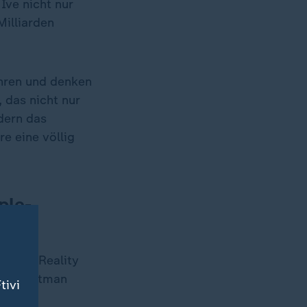
Ive nicht nur
Milliarden
hren und denken
 das nicht nur
dern das
e eine völlig
ple-
nted Reality
. Sam Altman
tivi
n hat".