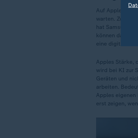
Dat
Auf Apples über
warten. Zwar be
hat Samsung je
können das nich
eine digitale L
Apples Stärke, d
wird bei KI zur 
Geräten und nic
arbeiten. Bedeut
Apples eigenen 
erst zeigen, we